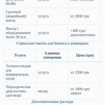
06:00)
Срочный
(аварийный)
услуга
от 2000 грн
выезд
Выезд с
+400 грн/
оборудованием
услуга
дополнительно
более 20 м.п.
Сервисные пакеты для бизнеса и коммерции
Единица
Услуга
Цена (грн)
измерения
Телеинспекция
для
услуга
от 2500 грн
коммерческих
сетей
Периодическая
от 1800 грн/
диагностика
месяц
объект
(договор)
Дополнительные расходы