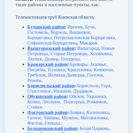
такие районы и населенные пункты, как:
Телеинспекция труб Киевская область:
Бучанский район
:
Ирпень
,
Буча
,
Гостомель
,
Ворзель
,
Вишневое
,
Борщаговка
,
Петропавловская Борщаговка
,
Софиевская Борщаговка
,
Макаров
.
Вышгородский район
:
Вышгород
,
Новые
Петровцы
,
Старые Петровцы
,
Хотяновка
,
Лютиж
,
Дымер
,
Осещина
.
Броварский район
:
Бровары
,
Зазимье
,
Погребы
,
Пуховка
,
Красиловка
,
Княжичи
,
Требухов
,
Великая Дымерка
,
Гоголев
,
Рожны
.
Бориспольский район
:
Борисполь
,
Гора
,
Счастливое
,
Иванков
,
Дударков
.
Обуховский район
:
Обухов
,
Украинка
,
Козин
,
Лесники
,
Подгорцы
,
Романков
,
Стайки
.
Фастовский район
:
Боярка
,
Калиновка
,
Гатное
,
Чабаны
,
Музычи
,
Матовиловка
,
Фастов
,
Глеваха
.
Белоцерковский район
:
Белая Церковь
,