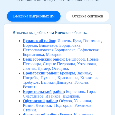
Выкачка выгребных ям
Откачка септиков
Выкачка выгребных ям Киевская область:
Бучанский район
:
Ирпень
,
Буча
,
Гостомель
,
Ворзель
,
Вишневое
,
Борщаговка
,
Петропавловская Борщаговка
,
Софиевская
Борщаговка
,
Макаров
.
Вышгородский район
:
Вышгород
,
Новые
Петровцы
,
Старые Петровцы
,
Хотяновка
,
Лютиж
,
Дымер
,
Осещина
.
Броварский район
:
Бровары
,
Зазимье
,
Погребы
,
Пуховка
,
Красиловка
,
Княжичи
,
Требухов
,
Великая Дымерка
,
Гоголев
,
Рожны
.
Бориспольский район
:
Борисполь
,
Гора
,
Счастливое
,
Иванков
,
Дударков
.
Обуховский район
:
Обухов
,
Украинка
,
Козин
,
Лесники
,
Подгорцы
,
Романков
,
Стайки
.
Фастовский район
:
Боярка
,
Калиновка
,