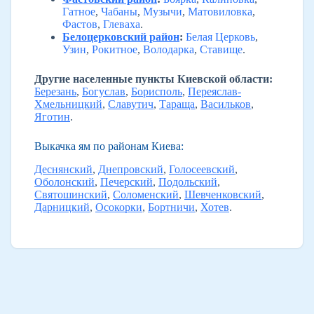
Гатное
,
Чабаны
,
Музычи
,
Матовиловка
,
Фастов
,
Глеваха
.
Белоцерковский район
:
Белая Церковь
,
Узин
,
Рокитное
,
Володарка
,
Ставище
.
Другие населенные пункты Киевской области:
Березань
,
Богуслав
,
Борисполь
,
Переяслав-
Хмельницкий
,
Славутич
,
Тараща
,
Васильков
,
Яготин
.
Выкачка ям по районам Киева:
Деснянский
,
Днепровский
,
Голосеевский
,
Оболонский
,
Печерский
,
Подольский
,
Святошинский
,
Соломенский
,
Шевченковский
,
Дарницкий
,
Осокорки
,
Бортничи
,
Хотев
.