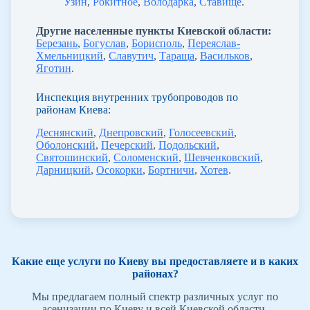
Узин
,
Рокитное
,
Володарка
,
Ставище
.
Другие населенные пункты Киевской области:
Березань
,
Богуслав
,
Борисполь
,
Переяслав-
Хмельницкий
,
Славутич
,
Тараща
,
Васильков
,
Яготин
.
Инспекция внутренних трубопроводов по
районам Киева:
Деснянский
,
Днепровский
,
Голосеевский
,
Оболонский
,
Печерский
,
Подольский
,
Святошинский
,
Соломенский
,
Шевченковский
,
Дарницкий
,
Осокорки
,
Бортничи
,
Хотев
.
Какие еще услуги по Киеву вы предоставляете и в каких
районах?
Мы предлагаем полный спектр различных услуг по
асенизации по Киеву и всей Киевской области.