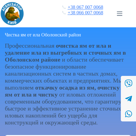
Перейти
📞
+38 067 007 0068
к
📞
+38 066 007 0068
сути
Чистка ям от ила Оболонский район
Профессиональная
очистка ям от ила и
удаление ила из выгребных и сточных ям в
Оболонском районе
и области обеспечивает
безопасное функционирование
канализационных систем в частных домах,
коммерческих объектах и предприятиях. Мы
выполняем
откачку осадка из ям, очистку дна
ям от ила и чистку
от иловых отложений
современным оборудованием, что гарантирует
быстрое и эффективное устранение сточных
иловых накоплений без ущерба для
конструкций и окружающей среды.