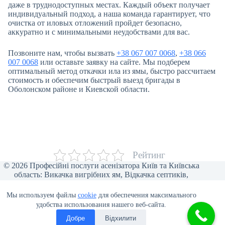
даже в труднодоступных местах. Каждый объект получает
индивидуальный подход, а наша команда гарантирует, что
очистка от иловых отложений пройдет безопасно,
аккуратно и с минимальными неудобствами для вас.
Позвоните нам, чтобы вызвать
+38 067 007 0068
,
+38 066
007 0068
или оставьте заявку на сайте. Мы подберем
оптимальный метод откачки ила из ямы, быстро рассчитаем
стоимость и обеспечим быстрый выезд бригады в
Оболонском районе и Киевской области.
Рейтинг
© 2026 Професійні послуги асенізатора Київ та Київська
область: Викачка вигрібних ям, Відкачка септиків,
Прочищення каналізації, Відкачка туалетів, Викачка води,
Асенізаторські послуги для бізнесу, Викачка ілу та піску,
Мы используем файлы
cookie
для обеспечения максимального
Відеоінспекція труб, Мулосос, Чистка ям від мулу.
удобства использования нашего веб-сайта.
Добре
Відхилити