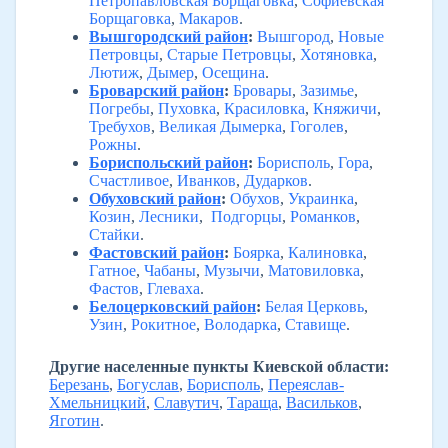
Петропавловская Борщаговка
,
Софиевская
Борщаговка
,
Макаров
.
Вышгородский район
:
Вышгород
,
Новые
Петровцы
,
Старые Петровцы
,
Хотяновка
,
Лютиж
,
Дымер
,
Осещина
.
Броварский район
:
Бровары
,
Зазимье
,
Погребы
,
Пуховка
,
Красиловка
,
Княжичи
,
Требухов
,
Великая Дымерка
,
Гоголев
,
Рожны
.
Бориспольский район
:
Борисполь
,
Гора
,
Счастливое
,
Иванков
,
Дударков
.
Обуховский район
:
Обухов
,
Украинка
,
Козин
,
Лесники
,
Подгорцы
,
Романков
,
Стайки
.
Фастовский район
:
Боярка
,
Калиновка
,
Гатное
,
Чабаны
,
Музычи
,
Матовиловка
,
Фастов
,
Глеваха
.
Белоцерковский район
:
Белая Церковь
,
Узин
,
Рокитное
,
Володарка
,
Ставище
.
Другие населенные пункты Киевской области:
Березань
,
Богуслав
,
Борисполь
,
Переяслав-
Хмельницкий
,
Славутич
,
Тараща
,
Васильков
,
Яготин
.