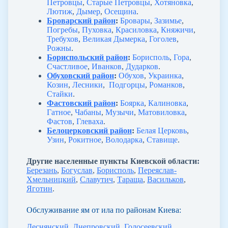
Петровцы
,
Старые Петровцы
,
Хотяновка
,
Лютиж
,
Дымер
,
Осещина
.
Броварский район
:
Бровары
,
Зазимье
,
Погребы
,
Пуховка
,
Красиловка
,
Княжичи
,
Требухов
,
Великая Дымерка
,
Гоголев
,
Рожны
.
Бориспольский район
:
Борисполь
,
Гора
,
Счастливое
,
Иванков
,
Дударков
.
Обуховский район
:
Обухов
,
Украинка
,
Козин
,
Лесники
,
Подгорцы
,
Романков
,
Стайки
.
Фастовский район
:
Боярка
,
Калиновка
,
Гатное
,
Чабаны
,
Музычи
,
Матовиловка
,
Фастов
,
Глеваха
.
Белоцерковский район
:
Белая Церковь
,
Узин
,
Рокитное
,
Володарка
,
Ставище
.
Другие населенные пункты Киевской области:
Березань
,
Богуслав
,
Борисполь
,
Переяслав-
Хмельницкий
,
Славутич
,
Тараща
,
Васильков
,
Яготин
.
Обслуживание ям от ила по районам Киева:
Деснянский
,
Днепровский
,
Голосеевский
,