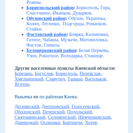
Рожны
.
Бориспольский район
:
Борисполь
,
Гора
,
Счастливое
,
Иванков
,
Дударков
.
Обуховский район
:
Обухов
,
Украинка
,
Козин
,
Лесники
,
Подгорцы
,
Романков
,
Стайки
.
Фастовский район
:
Боярка
,
Калиновка
,
Гатное
,
Чабаны
,
Музычи
,
Матовиловка
,
Фастов
,
Глеваха
.
Белоцерковский район
:
Белая Церковь
,
Узин
,
Рокитное
,
Володарка
,
Ставище
.
Другие населенные пункты Киевской области:
Березань
,
Богуслав
,
Борисполь
,
Переяслав-
Хмельницкий
,
Славутич
,
Тараща
,
Васильков
,
Яготин
.
Выкачка ям по районам Киева:
Деснянский
,
Днепровский
,
Голосеевский
,
Оболонский
,
Печерский
,
Подольский
,
Святошинский
,
Соломенский
,
Шевченковский
,
Дарницкий
,
Осокорки
,
Бортничи
,
Хотев
.