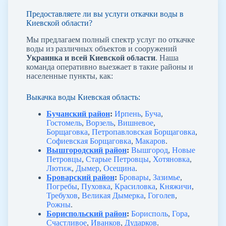
Предоставляете ли вы услуги откачки воды в
Киевской области?
Мы предлагаем полный спектр услуг по откачке
воды из различных объектов и сооружений
Украинка
и всей Киевской области
. Наша
команда оперативно выезжает в такие районы и
населенные пункты, как:
Выкачка воды Киевская область:
Бучанский район
:
Ирпень
,
Буча
,
Гостомель
,
Ворзель
,
Вишневое
,
Борщаговка
,
Петропавловская Борщаговка
,
Софиевская Борщаговка
,
Макаров
.
Вышгородский район
:
Вышгород
,
Новые
Петровцы
,
Старые Петровцы
,
Хотяновка
,
Лютиж
,
Дымер
,
Осещина
.
Броварский район
:
Бровары
,
Зазимье
,
Погребы
,
Пуховка
,
Красиловка
,
Княжичи
,
Требухов
,
Великая Дымерка
,
Гоголев
,
Рожны
.
Бориспольский район
:
Борисполь
,
Гора
,
Счастливое
,
Иванков
,
Дударков
.