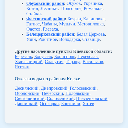
Обуховский район
:
Обухов
,
Украинка
,
Козин
,
Лесники
,
Подгорцы
,
Романков
,
Стайки
.
Фастовский район
:
Боярка
,
Калиновка
,
Гатное
,
Чабаны
,
Музычи
,
Матовиловка
,
Фастов
,
Глеваха
.
Белоцерковский район
:
Белая Церковь
,
Узин
,
Рокитное
,
Володарка
,
Ставище
.
Другие населенные пункты Киевской области:
Березань
,
Богуслав
,
Борисполь
,
Переяслав-
Хмельницкий
,
Славутич
,
Тараща
,
Васильков
,
Яготин
.
Откачка воды по районам Киева:
Деснянский
,
Днепровский
,
Голосеевский
,
Оболонский
,
Печерский
,
Подольский
,
Святошинский
,
Соломенский
,
Шевченковский
,
Дарницкий
,
Осокорки
,
Бортничи
,
Хотев
.