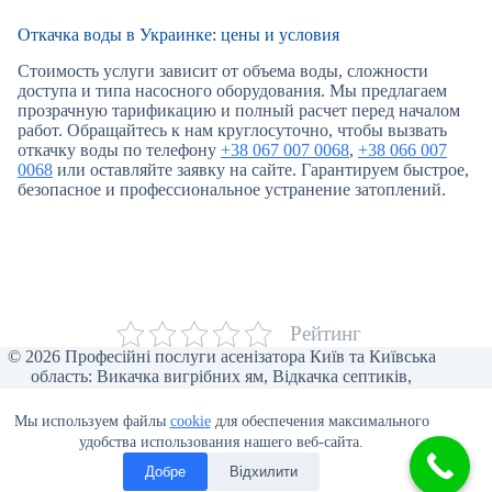
Откачка воды в Украинке: цены и условия
Стоимость услуги зависит от объема воды, сложности
доступа и типа насосного оборудования. Мы предлагаем
прозрачную тарификацию и полный расчет перед началом
работ. Обращайтесь к нам круглосуточно, чтобы вызвать
откачку воды по телефону
+38 067 007 0068
,
+38 066 007
0068
или оставляйте заявку на сайте. Гарантируем быстрое,
безопасное и профессиональное устранение затоплений.
Рейтинг
© 2026 Професійні послуги асенізатора Київ та Київська
область: Викачка вигрібних ям, Відкачка септиків,
Прочищення каналізації, Відкачка туалетів, Викачка води,
Асенізаторські послуги для бізнесу, Викачка ілу та піску,
Мы используем файлы
cookie
для обеспечения максимального
Відеоінспекція труб, Мулосос, Чистка ям від мулу.
удобства использования нашего веб-сайта.
Добре
Відхилити