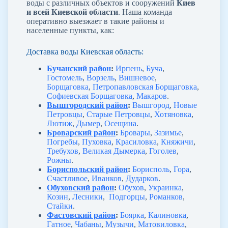
воды с различных объектов и сооружений
Киев
и всей Киевской области
. Наша команда
оперативно выезжает в такие районы и
населенные пункты, как:
Доставка воды Киевская область:
Бучанский район
:
Ирпень
,
Буча
,
Гостомель
,
Ворзель
,
Вишневое
,
Борщаговка
,
Петропавловская Борщаговка
,
Софиевская Борщаговка
,
Макаров
.
Вышгородский район
:
Вышгород
,
Новые
Петровцы
,
Старые Петровцы
,
Хотяновка
,
Лютиж
,
Дымер
,
Осещина
.
Броварский район
:
Бровары
,
Зазимье
,
Погребы
,
Пуховка
,
Красиловка
,
Княжичи
,
Требухов
,
Великая Дымерка
,
Гоголев
,
Рожны
.
Бориспольский район
:
Борисполь
,
Гора
,
Счастливое
,
Иванков
,
Дударков
.
Обуховский район
:
Обухов
,
Украинка
,
Козин
,
Лесники
,
Подгорцы
,
Романков
,
Стайки
.
Фастовский район
:
Боярка
,
Калиновка
,
Гатное
,
Чабаны
,
Музычи
,
Матовиловка
,