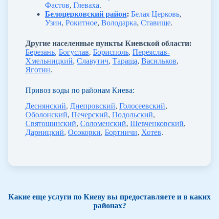
Фастов
,
Глеваха
.
Белоцерковский район
:
Белая Церковь
,
Узин
,
Рокитное
,
Володарка
,
Ставище
.
Другие населенные пункты Киевской области:
Березань
,
Богуслав
,
Борисполь
,
Переяслав-
Хмельницкий
,
Славутич
,
Тараща
,
Васильков
,
Яготин
.
Привоз воды по районам Киева:
Деснянский
,
Днепровский
,
Голосеевский
,
Оболонский
,
Печерский
,
Подольский
,
Святошинский
,
Соломенский
,
Шевченковский
,
Дарницкий
,
Осокорки
,
Бортничи
,
Хотев
.
Какие еще услуги по Киеву вы предоставляете и в каких
районах?