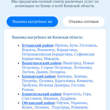
Мы предлагаем полный спектр различных услуг по
асенизации по Киеву и всей Киевской области.
Выкачка выгребных ям
Откачка септиков
Выкачка выгребных ям Киевская область:
Бучанский район
:
Ирпень
,
Буча
,
Гостомель
,
Ворзель
,
Вишневое
,
Борщаговка
,
Петропавловская Борщаговка
,
Софиевская
Борщаговка
,
Макаров
.
Вышгородский район
:
Вышгород
,
Новые
Петровцы
,
Старые Петровцы
,
Хотяновка
,
Лютиж
,
Дымер
,
Осещина
.
Броварский район
:
Бровары
,
Зазимье
,
Погребы
,
Пуховка
,
Красиловка
,
Княжичи
,
Требухов
,
Великая Дымерка
,
Гоголев
,
Рожны
.
Бориспольский район
:
Борисполь
,
Гора
,
Счастливое
,
Иванков
,
Дударков
.
Обуховский район
:
Обухов
,
Украинка
,
Козин
,
Лесники
,
Подгорцы
,
Романков
,