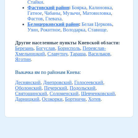
Стайки
.
Фастовский район
:
Боярка
,
Калиновка
,
Гатное
,
Чабаны
,
Музычи
,
Матовиловка
,
Фастов
,
Глеваха
.
Белоцерковский район
:
Белая Церковь
,
Узин
,
Рокитное
,
Володарка
,
Ставище
.
Другие населенные пункты Киевской области:
Березань
,
Богуслав
,
Борисполь
,
Переяслав-
Хмельницкий
,
Славутич
,
Тараща
,
Васильков
,
Яготин
.
Выкачка ям по районам Киева:
Деснянский
,
Днепровский
,
Голосеевский
,
Оболонский
,
Печерский
,
Подольский
,
Святошинский
,
Соломенский
,
Шевченковский
,
Дарницкий
,
Осокорки
,
Бортничи
,
Хотев
.