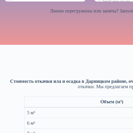
Линии перегружены или заняты? Заполн
Стоимость откачки ила и осадка в Дарницком районе, о
откачки. Мы предлагаем п
Объем (м³)
5 м³
6 м³