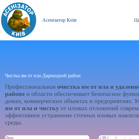
Перейти
к
сути
Асенізатор Київ
Це
Чистка ям от ила Дарницкий район
Профессиональная
очистка ям от ила и удален
районе
и области обеспечивает безопасное функ
домах, коммерческих объектах и предприятиях.
ям от ила и чистку
от иловых отложений соврем
эффективное устранение сточных иловых накопл
среды.