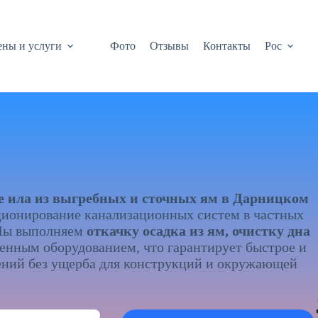
ны и услуги
Фото
Отзывы
Контакты
Рос
ие ила из выгребных и сточных ям в Дарницком
ционирование канализационных систем в частных
 Мы выполняем
откачку осадка из ям, очистку дна
енным оборудованием, что гарантирует быстрое и
ений без ущерба для конструкций и окружающей