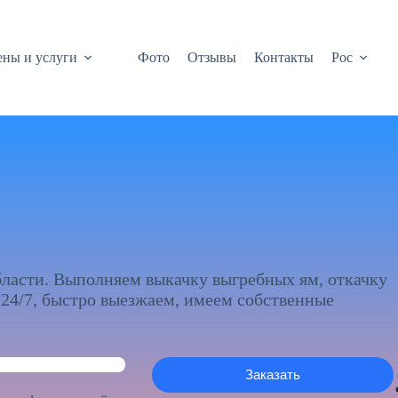
ны и услуги
Фото
Отзывы
Контакты
Рос
бласти. Выполняем выкачку выгребных ям, откачку
 24/7, быстро выезжаем, имеем собственные