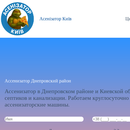
Перейти
к
сути
Асенізатор Київ
Це
Ассенизатор Днепровский район
Ассенизатор в Днепровском районе и Киевской о
септиков и канализации. Работаем круглосуточно
ассенизаторские машины.