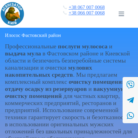
Перейти
📞
+38 067 007 0068
к
📞
+38 066 007 0068
сути
Илосос Фастовский район
Профессиональные
послуги мулососа
и
выдача мула
в Фастовском районе и Киевской
области и безпечють безперебойные системы
канализации и очистки
мулових
накопительных средств
. Мы предлагаем
комплексный комплекс
очистку помещений
,
отдачу осадку из резервуаров
и
вакуумную
очистку помещений
для частных квартир,
коммерческих предприятий, ресторанов и
предприятий. Использование современной
техники гарантирует скорость и безотказность
в использовании оригинальных мужских
отложений без школьных принадлежностей для