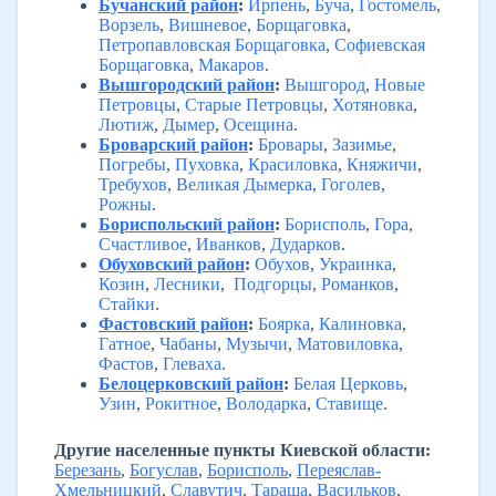
Бучанский район
:
Ирпень
,
Буча
,
Гостомель
,
Ворзель
,
Вишневое
,
Борщаговка
,
Петропавловская Борщаговка
,
Софиевская
Борщаговка
,
Макаров
.
Вышгородский район
:
Вышгород
,
Новые
Петровцы
,
Старые Петровцы
,
Хотяновка
,
Лютиж
,
Дымер
,
Осещина
.
Броварский район
:
Бровары
,
Зазимье
,
Погребы
,
Пуховка
,
Красиловка
,
Княжичи
,
Требухов
,
Великая Дымерка
,
Гоголев
,
Рожны
.
Бориспольский район
:
Борисполь
,
Гора
,
Счастливое
,
Иванков
,
Дударков
.
Обуховский район
:
Обухов
,
Украинка
,
Козин
,
Лесники
,
Подгорцы
,
Романков
,
Стайки
.
Фастовский район
:
Боярка
,
Калиновка
,
Гатное
,
Чабаны
,
Музычи
,
Матовиловка
,
Фастов
,
Глеваха
.
Белоцерковский район
:
Белая Церковь
,
Узин
,
Рокитное
,
Володарка
,
Ставище
.
Другие населенные пункты Киевской области:
Березань
,
Богуслав
,
Борисполь
,
Переяслав-
Хмельницкий
,
Славутич
,
Тараща
,
Васильков
,