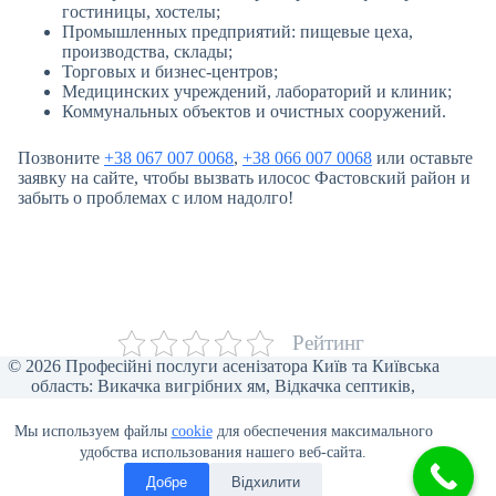
гостиницы, хостелы;
Промышленных предприятий: пищевые цеха,
производства, склады;
Торговых и бизнес-центров;
Медицинских учреждений, лабораторий и клиник;
Коммунальных объектов и очистных сооружений.
Позвоните
+38 067 007 0068
,
+38 066 007 0068
или оставьте
заявку на сайте, чтобы вызвать илосос Фастовский район и
забыть о проблемах с илом надолго!
Рейтинг
© 2026 Професійні послуги асенізатора Київ та Київська
область: Викачка вигрібних ям, Відкачка септиків,
Прочищення каналізації, Відкачка туалетів, Викачка води,
Асенізаторські послуги для бізнесу, Викачка ілу та піску,
Мы используем файлы
cookie
для обеспечения максимального
Відеоінспекція труб, Мулосос, Чистка ям від мулу.
удобства использования нашего веб-сайта.
Добре
Відхилити