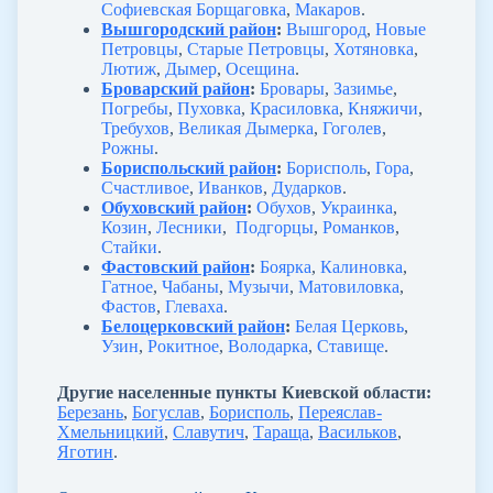
Софиевская Борщаговка
,
Макаров
.
Вышгородский район
:
Вышгород
,
Новые
Петровцы
,
Старые Петровцы
,
Хотяновка
,
Лютиж
,
Дымер
,
Осещина
.
Броварский район
:
Бровары
,
Зазимье
,
Погребы
,
Пуховка
,
Красиловка
,
Княжичи
,
Требухов
,
Великая Дымерка
,
Гоголев
,
Рожны
.
Бориспольский район
:
Борисполь
,
Гора
,
Счастливое
,
Иванков
,
Дударков
.
Обуховский район
:
Обухов
,
Украинка
,
Козин
,
Лесники
,
Подгорцы
,
Романков
,
Стайки
.
Фастовский район
:
Боярка
,
Калиновка
,
Гатное
,
Чабаны
,
Музычи
,
Матовиловка
,
Фастов
,
Глеваха
.
Белоцерковский район
:
Белая Церковь
,
Узин
,
Рокитное
,
Володарка
,
Ставище
.
Другие населенные пункты Киевской области:
Березань
,
Богуслав
,
Борисполь
,
Переяслав-
Хмельницкий
,
Славутич
,
Тараща
,
Васильков
,
Яготин
.