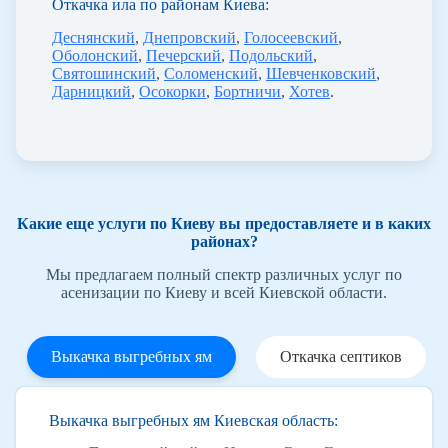
Откачка ила по районам Киева:
Деснянский
,
Днепровский
,
Голосеевский
,
Оболонский
,
Печерский
,
Подольский
,
Святошинский
,
Соломенский
,
Шевченковский
,
Дарницкий
,
Осокорки
,
Бортничи
,
Хотев
.
Какие еще услуги по Киеву вы предоставляете и в каких
районах?
Мы предлагаем полный спектр различных услуг по
асенизации по Киеву и всей Киевской области.
Выкачка выгребных ям
Откачка септиков
Выкачка выгребных ям Киевская область: