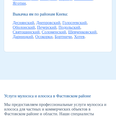
Яготин
.
Выкачка ям по районам Киева:
Деснянский
,
Днепровский
,
Голосеевский
,
Оболонский
,
Печерский
,
Подольский
,
Святошинский
,
Соломенский
,
Шевченковский
,
Дарницкий
,
Осокорки
,
Бортничи
,
Хотев
.
Услуги мулососа и илососа в Фастовском районе
Мы предоставляем профессиональные услуги мулососа и
илососа для частных и коммерческих объектов в
Фастовском районе и области. Наши специалисты