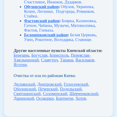
Счастливое
,
Иванков
,
Дударков
.
Обуховский район
:
Обухов
,
Украинка
,
Козин
,
Лесники
,
Подгорцы
,
Романков
,
Стайки
.
Фастовский район
:
Боярка
,
Калиновка
,
Гатное
,
Чабаны
,
Музычи
,
Матовиловка
,
Фастов
,
Глеваха
.
Белоцерковский район
:
Белая Церковь
,
Узин
,
Рокитное
,
Володарка
,
Ставище
.
Другие населенные пункты Киевской области:
Березань
,
Богуслав
,
Борисполь
,
Переяслав-
Хмельницкий
,
Славутич
,
Тараща
,
Васильков
,
Яготин
.
Очистка от ила по районам Киева:
Деснянский
,
Днепровский
,
Голосеевский
,
Оболонский
,
Печерский
,
Подольский
,
Святошинский
,
Соломенский
,
Шевченковский
,
Дарницкий
,
Осокорки
,
Бортничи
,
Хотев
.