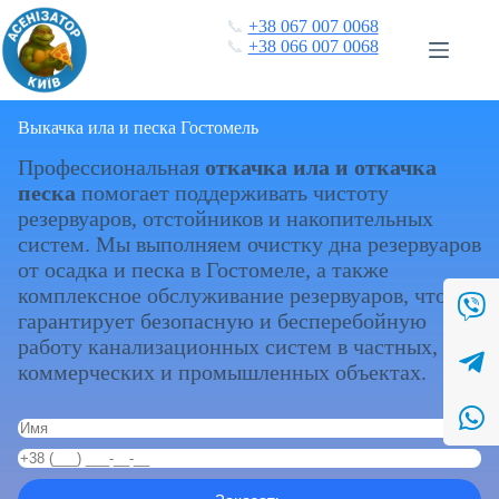
Перейти
📞
+38 067 007 0068
к
📞
+38 066 007 0068
сути
Выкачка ила и песка Гостомель
Профессиональная
откачка ила и откачка
песка
помогает поддерживать чистоту
резервуаров, отстойников и накопительных
систем. Мы выполняем очистку дна резервуаров
от осадка и песка в Гостомеле, а также
комплексное обслуживание резервуаров, что
гарантирует безопасную и бесперебойную
работу канализационных систем в частных,
коммерческих и промышленных объектах.