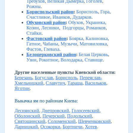
Требухов
,
Великая Дымерка
,
Гоголев
,
Рожны
.
Бориспольский район
:
Борисполь
,
Гора
,
Счастливое
,
Иванков
,
Дударков
.
Обуховский район
:
Обухов
,
Украинка
,
Козин
,
Лесники
,
Подгорцы
,
Романков
,
Стайки
.
Фастовский район
:
Боярка
,
Калиновка
,
Гатное
,
Чабаны
,
Музычи
,
Матовиловка
,
Фастов
,
Глеваха
.
Белоцерковский район
:
Белая Церковь
,
Узин
,
Рокитное
,
Володарка
,
Ставище
.
Другие населенные пункты Киевской области:
Березань
,
Богуслав
,
Борисполь
,
Переяслав-
Хмельницкий
,
Славутич
,
Тараща
,
Васильков
,
Яготин
.
Выкачка ям по районам Киева:
Деснянский
,
Днепровский
,
Голосеевский
,
Оболонский
,
Печерский
,
Подольский
,
Святошинский
,
Соломенский
,
Шевченковский
,
Дарницкий
,
Осокорки
,
Бортничи
,
Хотев
.