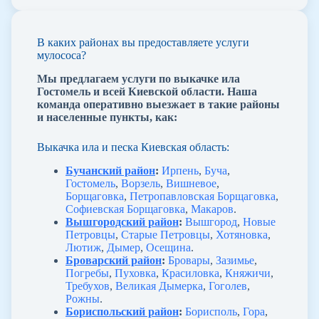
В каких районах вы предоставляете услуги
мулососа?
Мы предлагаем услуги по выкачке ила
Гостомель и всей Киевской области. Наша
команда оперативно выезжает в такие районы
и населенные пункты, как:
Выкачка ила и песка Киевская область:
Бучанский район
:
Ирпень
,
Буча
,
Гостомель
,
Ворзель
,
Вишневое
,
Борщаговка
,
Петропавловская Борщаговка
,
Софиевская Борщаговка
,
Макаров
.
Вышгородский район
:
Вышгород
,
Новые
Петровцы
,
Старые Петровцы
,
Хотяновка
,
Лютиж
,
Дымер
,
Осещина
.
Броварский район
:
Бровары
,
Зазимье
,
Погребы
,
Пуховка
,
Красиловка
,
Княжичи
,
Требухов
,
Великая Дымерка
,
Гоголев
,
Рожны
.
Бориспольский район
:
Борисполь
,
Гора
,