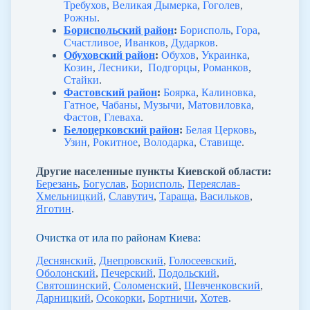
Требухов
,
Великая Дымерка
,
Гоголев
,
Рожны
.
Бориспольский район
:
Борисполь
,
Гора
,
Счастливое
,
Иванков
,
Дударков
.
Обуховский район
:
Обухов
,
Украинка
,
Козин
,
Лесники
,
Подгорцы
,
Романков
,
Стайки
.
Фастовский район
:
Боярка
,
Калиновка
,
Гатное
,
Чабаны
,
Музычи
,
Матовиловка
,
Фастов
,
Глеваха
.
Белоцерковский район
:
Белая Церковь
,
Узин
,
Рокитное
,
Володарка
,
Ставище
.
Другие населенные пункты Киевской области:
Березань
,
Богуслав
,
Борисполь
,
Переяслав-
Хмельницкий
,
Славутич
,
Тараща
,
Васильков
,
Яготин
.
Очистка от ила по районам Киева:
Деснянский
,
Днепровский
,
Голосеевский
,
Оболонский
,
Печерский
,
Подольский
,
Святошинский
,
Соломенский
,
Шевченковский
,
Дарницкий
,
Осокорки
,
Бортничи
,
Хотев
.