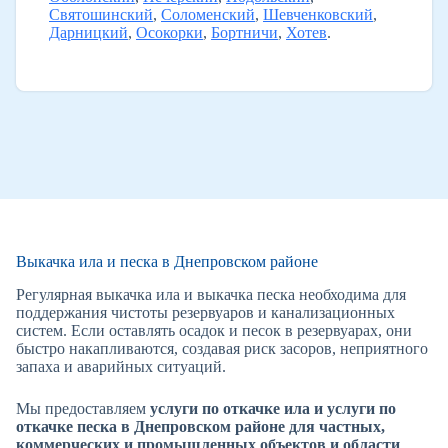
Святошинский
,
Соломенский
,
Шевченковский
,
Дарницкий
,
Осокорки
,
Бортничи
,
Хотев
.
Выкачка ила и песка в Днепровском районе
Регулярная выкачка ила и выкачка песка необходима для
поддержания чистоты резервуаров и канализационных
систем. Если оставлять осадок и песок в резервуарах, они
быстро накапливаются, создавая риск засоров, неприятного
запаха и аварийных ситуаций.
Мы предоставляем
услуги по откачке ила и услуги по
откачке песка в Днепровском районе для частных,
коммерческих и промышленных объектов и области
.