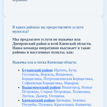
В каких районах вы предоставляете услуги
мулососа?
Мы предлагаем услуги по выкачке ила
Днепровский район и всей Киевской области.
Наша команда оперативно выезжает в такие
районы и населенные пункты, как:
Выкачка ила и песка Киевская область:
Бучанский район
:
Ирпень
,
Буча
,
Гостомель
,
Ворзель
,
Вишневое
,
Борщаговка
,
Петропавловская Борщаговка
,
Софиевская Борщаговка
,
Макаров
.
Вышгородский район
:
Вышгород
,
Новые
Петровцы
,
Старые Петровцы
,
Хотяновка
,
Лютиж
,
Дымер
,
Осещина
.
Броварский район
:
Бровары
,
Зазимье
,
Погребы
,
Пуховка
,
Красиловка
,
Княжичи
,