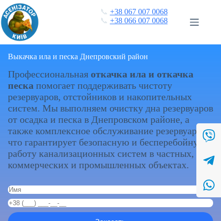
Перейти
📞
+38 067 007 0068
к
📞
+38 066 007 0068
сути
Выкачка ила и песка Днепровский район
Профессиональная
откачка ила и откачка
песка
помогает поддерживать чистоту
резервуаров, отстойников и накопительных
систем. Мы выполняем очистку дна резервуаров
от осадка и песка в Днепровском районе, а
также комплексное обслуживание резервуаров,
что гарантирует безопасную и бесперебойную
работу канализационных систем в частных,
коммерческих и промышленных объектах.