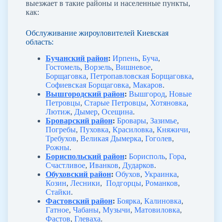
выезжает в такие районы и населенные пункты,
как:
Обслуживание жироуловителей Киевская
область:
Бучанский район
:
Ирпень
,
Буча
,
Гостомель
,
Ворзель
,
Вишневое
,
Борщаговка
,
Петропавловская Борщаговка
,
Софиевская Борщаговка
,
Макаров
.
Вышгородский район
:
Вышгород
,
Новые
Петровцы
,
Старые Петровцы
,
Хотяновка
,
Лютиж
,
Дымер
,
Осещина
.
Броварский район
:
Бровары
,
Зазимье
,
Погребы
,
Пуховка
,
Красиловка
,
Княжичи
,
Требухов
,
Великая Дымерка
,
Гоголев
,
Рожны
.
Бориспольский район
:
Борисполь
,
Гора
,
Счастливое
,
Иванков
,
Дударков
.
Обуховский район
:
Обухов
,
Украинка
,
Козин
,
Лесники
,
Подгорцы
,
Романков
,
Стайки
.
Фастовский район
:
Боярка
,
Калиновка
,
Гатное
,
Чабаны
,
Музычи
,
Матовиловка
,
Фастов
,
Глеваха
.