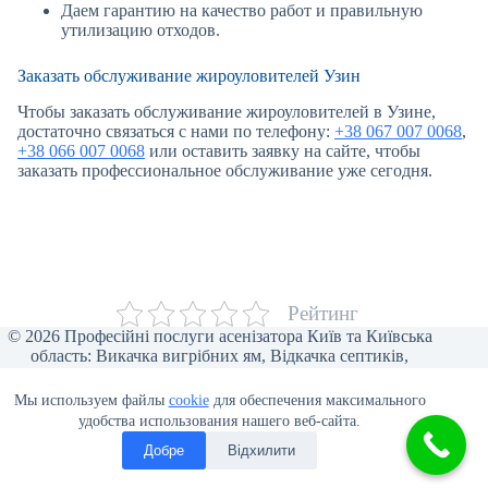
Даем гарантию на качество работ и правильную
утилизацию отходов.
Заказать обслуживание жироуловителей Узин
Чтобы заказать обслуживание жироуловителей в Узине,
достаточно связаться с нами по телефону:
+38 067 007 0068
,
+38 066 007 0068
или оставить заявку на сайте, чтобы
заказать профессиональное обслуживание уже сегодня.
Рейтинг
© 2026 Професійні послуги асенізатора Київ та Київська
область: Викачка вигрібних ям, Відкачка септиків,
Прочищення каналізації, Відкачка туалетів, Викачка води,
Асенізаторські послуги для бізнесу, Викачка ілу та піску,
Мы используем файлы
cookie
для обеспечения максимального
Відеоінспекція труб, Мулосос, Чистка ям від мулу.
удобства использования нашего веб-сайта.
Добре
Відхилити
Политика конфиденциальности