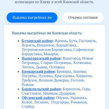
асенизации по Киеву и всей Киевской области.
Выкачка выгребных ям
Откачка септиков
Выкачка выгребных ям Киевская область:
Бучанский район
:
Ирпень
,
Буча
,
Гостомель
,
Ворзель
,
Вишневое
,
Борщаговка
,
Петропавловская Борщаговка
,
Софиевская
Борщаговка
,
Макаров
.
Вышгородский район
:
Вышгород
,
Новые
Петровцы
,
Старые Петровцы
,
Хотяновка
,
Лютиж
,
Дымер
,
Осещина
.
Броварский район
:
Бровары
,
Зазимье
,
Погребы
,
Пуховка
,
Красиловка
,
Княжичи
,
Требухов
,
Великая Дымерка
,
Гоголев
,
Рожны
.
Бориспольский район
:
Борисполь
,
Гора
,
Счастливое
,
Иванков
,
Дударков
.
Обуховский район
:
Обухов
,
Украинка
,
Козин
,
Лесники
,
Подгорцы
,
Романков
,
Стайки
.