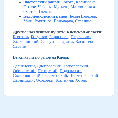
Фастовский район
:
Боярка
,
Калиновка
,
Гатное
,
Чабаны
,
Музычи
,
Матовиловка
,
Фастов
,
Глеваха
.
Белоцерковский район
:
Белая Церковь
,
Узин
,
Рокитное
,
Володарка
,
Ставище
.
Другие населенные пункты Киевской области:
Березань
,
Богуслав
,
Борисполь
,
Переяслав-
Хмельницкий
,
Славутич
,
Тараща
,
Васильков
,
Яготин
.
Выкачка ям по районам Киева:
Деснянский
,
Днепровский
,
Голосеевский
,
Оболонский
,
Печерский
,
Подольский
,
Святошинский
,
Соломенский
,
Шевченковский
,
Дарницкий
,
Осокорки
,
Бортничи
,
Хотев
.