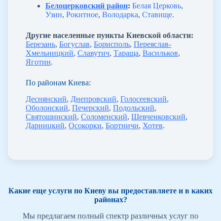
Белоцерковский район
:
Белая Церковь
,
Узин
,
Рокитное
,
Володарка
,
Ставище
.
Другие населенные пункты Киевской области:
Березань
,
Богуслав
,
Борисполь
,
Переяслав-
Хмельницкий
,
Славутич
,
Тараща
,
Васильков
,
Яготин
.
По районам Киева:
Деснянский
,
Днепровский
,
Голосеевский
,
Оболонский
,
Печерский
,
Подольский
,
Святошинский
,
Соломенский
,
Шевченковский
,
Дарницкий
,
Осокорки
,
Бортничи
,
Хотев
.
Какие еще услуги по Киеву вы предоставляете и в каких
районах?
Мы предлагаем полный спектр различных услуг по