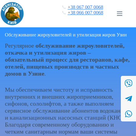
Перейти
📞
+38 067 007 0068
к
📞
+38 066 007 0068
сути
Обслуживание жироуловителей и утилизация жиров Узин
Регулярное
обслуживание жироуловителей,
откачка и утилизация жиров –
обязательный процесс для ресторанов, кафе,
отелей, пищевых производств и частных
домов в Узине
.
Мы обеспечиваем чистоту и исправность
внутренних и внешних жироприемников,
сифонов, сололифтов, а также выполняем
сервисное обслуживание абонентов водоканала
и канализационных насосных станций (КНС).
Благодаря современному оборудованию и
четким санитарным нормам ваши системы