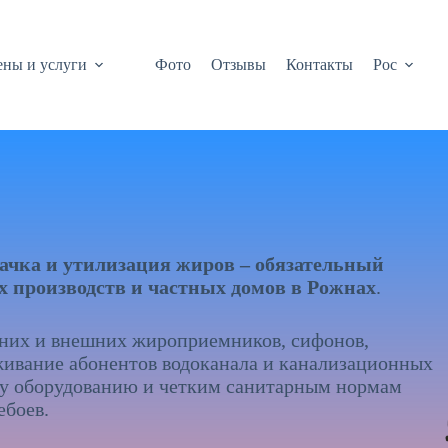
ны и услуги
Фото
Отзывы
Контакты
Рос
ачка и утилизация жиров – обязательный
ых производств и частных домов в Рожнах
.
нних и внешних жироприемников, сифонов,
живание абонентов водоканала и канализационных
му оборудованию и четким санитарным нормам
ебоев.