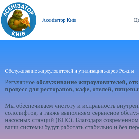
Перейти
к
сути
Асенізатор Київ
Це
Обслуживание жироуловителей и утилизация жиров Рожны
Регулярное
обслуживание жироуловителей, отк
процесс для ресторанов, кафе, отелей, пищев
Мы обеспечиваем чистоту и исправность внутре
сололифтов, а также выполняем сервисное обслу
насосных станций (КНС). Благодаря современно
ваши системы будут работать стабильно и без пер