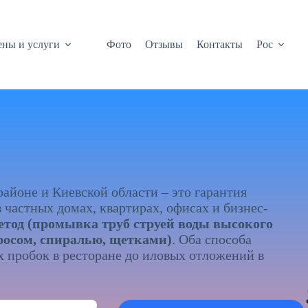
ны и услуги
Фото
Отзывы
Контакты
Рос
айоне и Киевской области – это гарантия
частных домах, квартирах, офисах и бизнес-
тод (промывка труб струей воды высокого
росом, спиралью, щетками)
. Оба способа
 пробок в ресторане до иловых отложений в