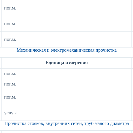
пог.м.
пог.м.
пог.м.
Механическая и электромеханическая прочистка
Единица измерения
пог.м.
пог.м.
пог.м.
услуга
Прочистка стояков, внутренних сетей, труб малого диаметра