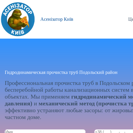
Перейти
к
сути
Асенізатор Київ
Це
Гидродинамическая прочистка труб Подольский район
Профессиональная прочистка труб в Подольском р
бесперебойной работы канализационных систем в 
объектах. Мы применяем
гидродинамический ме
давления)
и
механический метод (прочистка т
эффективно устраняют любые засоры: от жировых
частном доме.