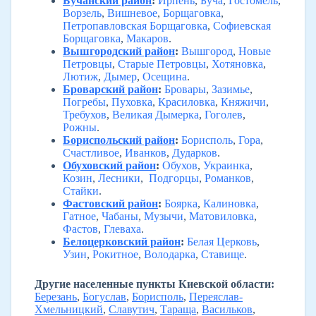
Бучанский район
:
Ирпень
,
Буча
,
Гостомель
,
Ворзель
,
Вишневое
,
Борщаговка
,
Петропавловская Борщаговка
,
Софиевская
Борщаговка
,
Макаров
.
Вышгородский район
:
Вышгород
,
Новые
Петровцы
,
Старые Петровцы
,
Хотяновка
,
Лютиж
,
Дымер
,
Осещина
.
Броварский район
:
Бровары
,
Зазимье
,
Погребы
,
Пуховка
,
Красиловка
,
Княжичи
,
Требухов
,
Великая Дымерка
,
Гоголев
,
Рожны
.
Бориспольский район
:
Борисполь
,
Гора
,
Счастливое
,
Иванков
,
Дударков
.
Обуховский район
:
Обухов
,
Украинка
,
Козин
,
Лесники
,
Подгорцы
,
Романков
,
Стайки
.
Фастовский район
:
Боярка
,
Калиновка
,
Гатное
,
Чабаны
,
Музычи
,
Матовиловка
,
Фастов
,
Глеваха
.
Белоцерковский район
:
Белая Церковь
,
Узин
,
Рокитное
,
Володарка
,
Ставище
.
Другие населенные пункты Киевской области:
Березань
,
Богуслав
,
Борисполь
,
Переяслав-
Хмельницкий
,
Славутич
,
Тараща
,
Васильков
,