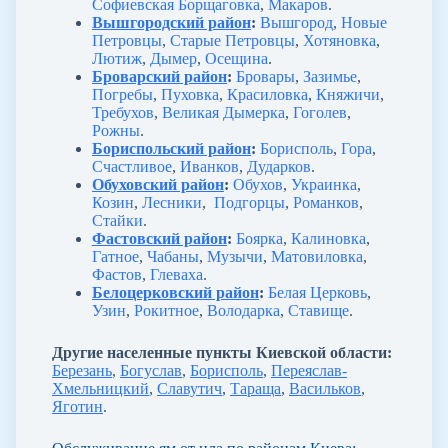
Софиевская Борщаговка
,
Макаров
.
Вышгородский район
:
Вышгород
,
Новые
Петровцы
,
Старые Петровцы
,
Хотяновка
,
Лютиж
,
Дымер
,
Осещина
.
Броварский район
:
Бровары
,
Зазимье
,
Погребы
,
Пуховка
,
Красиловка
,
Княжичи
,
Требухов
,
Великая Дымерка
,
Гоголев
,
Рожны
.
Бориспольский район
:
Борисполь
,
Гора
,
Счастливое
,
Иванков
,
Дударков
.
Обуховский район
:
Обухов
,
Украинка
,
Козин
,
Лесники
,
Подгорцы
,
Романков
,
Стайки
.
Фастовский район
:
Боярка
,
Калиновка
,
Гатное
,
Чабаны
,
Музычи
,
Матовиловка
,
Фастов
,
Глеваха
.
Белоцерковский район
:
Белая Церковь
,
Узин
,
Рокитное
,
Володарка
,
Ставище
.
Другие населенные пункты Киевской области:
Березань
,
Богуслав
,
Борисполь
,
Переяслав-
Хмельницкий
,
Славутич
,
Тараща
,
Васильков
,
Яготин
.