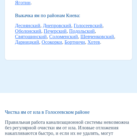
Яготин
.
Выкачка ям по районам Киева:
Деснянский
,
Днепровский
,
Голосеевский
,
Оболонский
,
Печерский
,
Подольский
,
Святошинский
,
Соломенский
,
Шевченковский
,
Дарницкий
,
Осокорки
,
Бортничи
,
Хотев
.
Чистка ям от ила в Голосеевском районе
Правильная работа канализационной системы невозможна
без регулярной очистки ям от ила. Иловые отложения
накапливаются быстро, и если их не удалять, могут