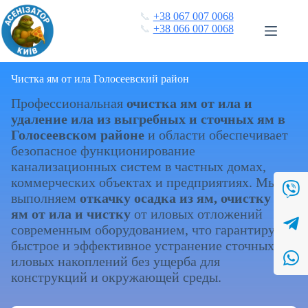
Перейти
📞
+38 067 007 0068
к
📞
+38 066 007 0068
сути
Чистка ям от ила Голосеевский район
Профессиональная
очистка ям от ила и
удаление ила из выгребных и сточных ям в
Голосеевском районе
и области обеспечивает
безопасное функционирование
канализационных систем в частных домах,
коммерческих объектах и предприятиях. Мы
выполняем
откачку осадка из ям, очистку дна
ям от ила и чистку
от иловых отложений
современным оборудованием, что гарантирует
быстрое и эффективное устранение сточных
иловых накоплений без ущерба для
конструкций и окружающей среды.