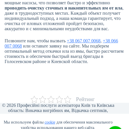
мощные насосы, что позволяет быстро и эффективно
проводить очистку сточных и накопительных ям от ила
,
даже в труднодоступных местах. Каждый объект получает
индивидуальный подход, а наша команда гарантирует, что
очистка от иловых отложений пройдет безопасно,
аккуратно и с минимальными неудобствами для вас.
Позвоните нам, чтобы вызвать
+38 067 007 0068
,
+38 066
007 0068
или оставьте заявку на сайте. Мы подберем
оптимальный метод откачки ила из ямы, быстро рассчитаем
стоимость и обеспечим быстрый выезд бригады в
Голосеевском районе и Киевской области.
Рейтинг
© 2026 Професійні послуги асенізатора Київ та Київська
область: Викачка вигрібних ям, Відкачка септиків,
Прочищення каналізації, Відкачка туалетів, Викачка води,
Асенізаторські послуги для бізнесу, Викачка ілу та піску,
Мы используем файлы
cookie
для обеспечения максимального
Відеоінспекція труб, Мулосос, Чистка ям від мулу.
удобства использования нашего веб-сайта.