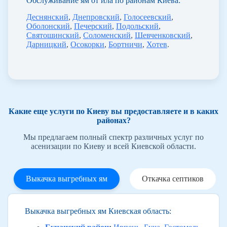
Обслуживание ям от ила по районам Киева:
Деснянский
,
Днепровский
,
Голосеевский
,
Оболонский
,
Печерский
,
Подольский
,
Святошинский
,
Соломенский
,
Шевченковский
,
Дарницкий
,
Осокорки
,
Бортничи
,
Хотев
.
Какие еще услуги по Киеву вы предоставляете и в каких
районах?
Мы предлагаем полный спектр различных услуг по
асенизации по Киеву и всей Киевской области.
Выкачка выгребных ям
Откачка септиков
Выкачка выгребных ям Киевская область: