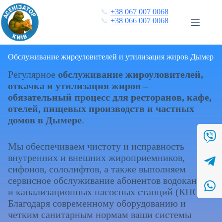
Перейти
📞
+38 067 007 0068
к
📞
+38 066 007 0068
сути
Обслуживание жироуловителей и утилизация жиров Дымер
Регулярное
обслуживание жироуловителей,
откачка и утилизация жиров –
обязательный процесс для ресторанов, кафе,
отелей, пищевых производств и частных
домов в Дымере
.
Мы обеспечиваем чистоту и исправность
внутренних и внешних жироприемников,
сифонов, сололифтов, а также выполняем
сервисное обслуживание абонентов водоканала
и канализационных насосных станций (КНС).
Благодаря современному оборудованию и
четким санитарным нормам ваши системы