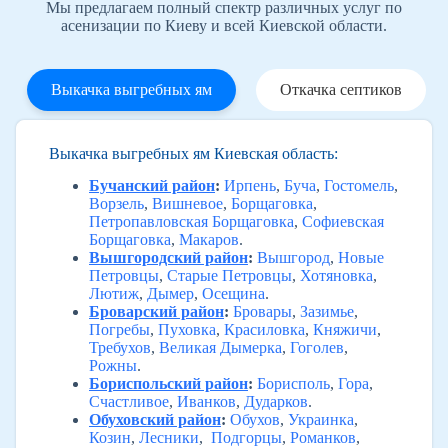
Мы предлагаем полный спектр различных услуг по
асенизации по Киеву и всей Киевской области.
Выкачка выгребных ям
Откачка септиков
Выкачка выгребных ям Киевская область:
Бучанский район
:
Ирпень
,
Буча
,
Гостомель
,
Ворзель
,
Вишневое
,
Борщаговка
,
Петропавловская Борщаговка
,
Софиевская
Борщаговка
,
Макаров
.
Вышгородский район
:
Вышгород
,
Новые
Петровцы
,
Старые Петровцы
,
Хотяновка
,
Лютиж
,
Дымер
,
Осещина
.
Броварский район
:
Бровары
,
Зазимье
,
Погребы
,
Пуховка
,
Красиловка
,
Княжичи
,
Требухов
,
Великая Дымерка
,
Гоголев
,
Рожны
.
Бориспольский район
:
Борисполь
,
Гора
,
Счастливое
,
Иванков
,
Дударков
.
Обуховский район
:
Обухов
,
Украинка
,
Козин
,
Лесники
,
Подгорцы
,
Романков
,