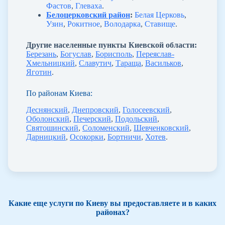
Фастов
,
Глеваха
.
Белоцерковский район
:
Белая Церковь
,
Узин
,
Рокитное
,
Володарка
,
Ставище
.
Другие населенные пункты Киевской области:
Березань
,
Богуслав
,
Борисполь
,
Переяслав-
Хмельницкий
,
Славутич
,
Тараща
,
Васильков
,
Яготин
.
По районам Киева:
Деснянский
,
Днепровский
,
Голосеевский
,
Оболонский
,
Печерский
,
Подольский
,
Святошинский
,
Соломенский
,
Шевченковский
,
Дарницкий
,
Осокорки
,
Бортничи
,
Хотев
.
Какие еще услуги по Киеву вы предоставляете и в каких
районах?