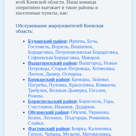
всей Киевской области. Наша команда
оперативно выезжает в такие районы и
населенные пункты, как:
Обслуживание жироуловителей Киевская
область:
Бучанский район
:
Ирпень
,
Буча
,
Гостомель
,
Ворзель
,
Вишневое
,
Борщаговка
,
Петропавловская Борщаговка
,
Софиевская Борщаговка
,
Макаров
.
Вышгородский район
:
Вышгород
,
Новые
Петровцы
,
Старые Петровцы
,
Хотяновка
,
Лютиж
,
Дымер
,
Осещина
.
Броварский район
:
Бровары
,
Зазимье
,
Погребы
,
Пуховка
,
Красиловка
,
Княжичи
,
Требухов
,
Великая Дымерка
,
Гоголев
,
Рожны
.
Бориспольский район
:
Борисполь
,
Гора
,
Счастливое
,
Иванков
,
Дударков
.
Обуховский район
:
Обухов
,
Украинка
,
Козин
,
Лесники
,
Подгорцы
,
Романков
,
Стайки
.
Фастовский район
:
Боярка
,
Калиновка
,
Гатное
,
Чабаны
,
Музычи
,
Матовиловка
,