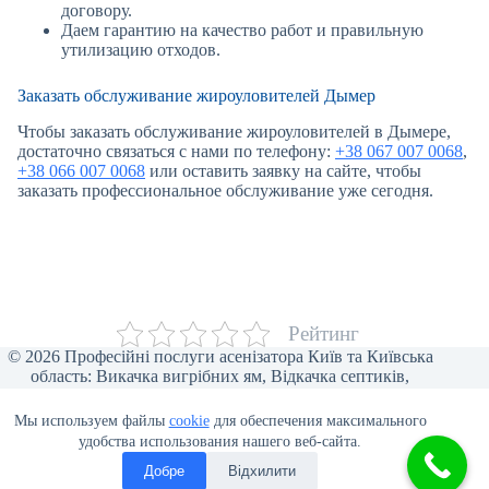
договору.
Даем гарантию на качество работ и правильную
утилизацию отходов.
Заказать обслуживание жироуловителей Дымер
Чтобы заказать обслуживание жироуловителей в Дымере,
достаточно связаться с нами по телефону:
+38 067 007 0068
,
+38 066 007 0068
или оставить заявку на сайте, чтобы
заказать профессиональное обслуживание уже сегодня.
Рейтинг
© 2026 Професійні послуги асенізатора Київ та Київська
область: Викачка вигрібних ям, Відкачка септиків,
Прочищення каналізації, Відкачка туалетів, Викачка води,
Асенізаторські послуги для бізнесу, Викачка ілу та піску,
Мы используем файлы
cookie
для обеспечения максимального
Відеоінспекція труб, Мулосос, Чистка ям від мулу.
удобства использования нашего веб-сайта.
Добре
Відхилити