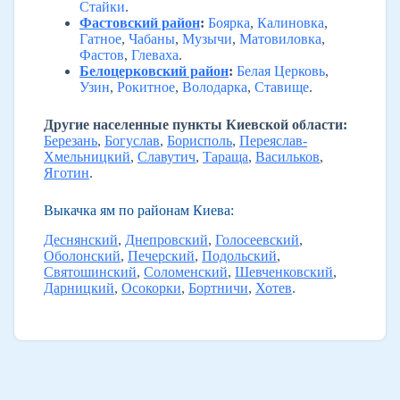
Стайки
.
Фастовский район
:
Боярка
,
Калиновка
,
Гатное
,
Чабаны
,
Музычи
,
Матовиловка
,
Фастов
,
Глеваха
.
Белоцерковский район
:
Белая Церковь
,
Узин
,
Рокитное
,
Володарка
,
Ставище
.
Другие населенные пункты Киевской области:
Березань
,
Богуслав
,
Борисполь
,
Переяслав-
Хмельницкий
,
Славутич
,
Тараща
,
Васильков
,
Яготин
.
Выкачка ям по районам Киева:
Деснянский
,
Днепровский
,
Голосеевский
,
Оболонский
,
Печерский
,
Подольский
,
Святошинский
,
Соломенский
,
Шевченковский
,
Дарницкий
,
Осокорки
,
Бортничи
,
Хотев
.