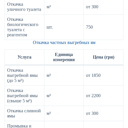
Откачка
м³
от 300
уличного туалета
Откачка
биологического
шт.
750
туалета с
реагентом
Откачка частных выгребных ям
Единица
Услуга
Цена (грн)
измерения
Откачка
выгребной ямы
м³
от 1850
(до 5 м³)
Откачка
выгребной ямы
м³
от 2200
(свыше 5 м³)
Откачка сливной
м³
от 300
ямы
Промывка и