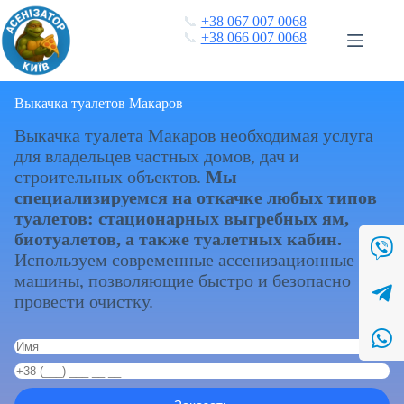
Перейти
📞
+38 067 007 0068
к
📞
+38 066 007 0068
сути
Выкачка туалетов Макаров
Выкачка туалета Макаров необходимая услуга
для владельцев частных домов, дач и
строительных объектов.
Мы
специализируемся на откачке любых типов
туалетов: стационарных выгребных ям,
биотуалетов, а также туалетных кабин.
Используем современные ассенизационные
машины, позволяющие быстро и безопасно
провести очистку.