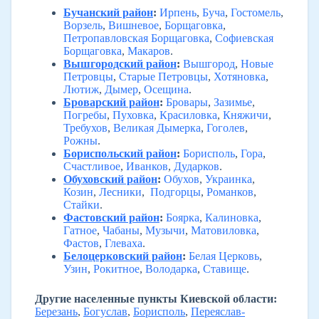
Бучанский район
:
Ирпень
,
Буча
,
Гостомель
,
Ворзель
,
Вишневое
,
Борщаговка
,
Петропавловская Борщаговка
,
Софиевская
Борщаговка
,
Макаров
.
Вышгородский район
:
Вышгород
,
Новые
Петровцы
,
Старые Петровцы
,
Хотяновка
,
Лютиж
,
Дымер
,
Осещина
.
Броварский район
:
Бровары
,
Зазимье
,
Погребы
,
Пуховка
,
Красиловка
,
Княжичи
,
Требухов
,
Великая Дымерка
,
Гоголев
,
Рожны
.
Бориспольский район
:
Борисполь
,
Гора
,
Счастливое
,
Иванков
,
Дударков
.
Обуховский район
:
Обухов
,
Украинка
,
Козин
,
Лесники
,
Подгорцы
,
Романков
,
Стайки
.
Фастовский район
:
Боярка
,
Калиновка
,
Гатное
,
Чабаны
,
Музычи
,
Матовиловка
,
Фастов
,
Глеваха
.
Белоцерковский район
:
Белая Церковь
,
Узин
,
Рокитное
,
Володарка
,
Ставище
.
Другие населенные пункты Киевской области:
Березань
,
Богуслав
,
Борисполь
,
Переяслав-