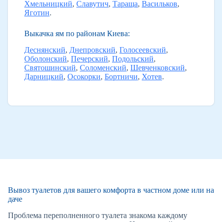
Хмельницкий
,
Славутич
,
Тараща
,
Васильков
,
Яготин
.
Выкачка ям по районам Киева:
Деснянский
,
Днепровский
,
Голосеевский
,
Оболонский
,
Печерский
,
Подольский
,
Святошинский
,
Соломенский
,
Шевченковский
,
Дарницкий
,
Осокорки
,
Бортничи
,
Хотев
.
Вывоз туалетов для вашего комфорта в частном доме или на
даче
Проблема переполненного туалета знакома каждому