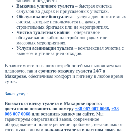
запахов и неудобств.
Выкачка уличного туалета
– быстрая очистка
санузлов во дворах и приусадебных участках.
Обслуживание
биотуалета
– услуга для портативных
систем, которые используются на дачах, в
строительных бригадах или на мероприятиях.
Чистка туалетных кабин
– оперативное
обслуживание кабин на стройплощадках или
массовых мероприятиях.
Услуги асенизации туалета
– комплексная очистка с
вывозом и утилизацией отходов.
В зависимости от ваших потребностей мы выполняем как
плановую, так и
срочную откачку туалета 24/7 в
Макарове
, обеспечивая комфорт и гигиену в любое время
суток.
Заказ услуг
Вызвать откачку туалета в Макарове просто:
достаточно позвонить по номеру
+38 067 007 0068
,
+38
066 007 0068
или оставить заявку на сайте.
Мы
гарантируем оперативный выезд, современное
оборудование и полное решение проблемы, независимо от
того, нужна ли вам
выкачка туалета в частном доме, на