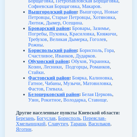
Борщаговка
,
Петропавловская Борщаговка
,
Софиевская Борщаговка
,
Макаров
.
Вышгородский район
:
Вышгород
,
Новые
Петровцы
,
Старые Петровцы
,
Хотяновка
,
Лютиж
,
Дымер
,
Осещина
.
Броварский район
:
Бровары
,
Зазимье
,
Погребы
,
Пуховка
,
Красиловка
,
Княжичи
,
Требухов
,
Великая Дымерка
,
Гоголев
,
Рожны
.
Бориспольский район
:
Борисполь
,
Гора
,
Счастливое
,
Иванков
,
Дударков
.
Обуховский район
:
Обухов
,
Украинка
,
Козин
,
Лесники
,
Подгорцы
,
Романков
,
Стайки
.
Фастовский район
:
Боярка
,
Калиновка
,
Гатное
,
Чабаны
,
Музычи
,
Матовиловка
,
Фастов
,
Глеваха
.
Белоцерковский район
:
Белая Церковь
,
Узин
,
Рокитное
,
Володарка
,
Ставище
.
Другие населенные пункты Киевской области:
Березань
,
Богуслав
,
Борисполь
,
Переяслав-
Хмельницкий
,
Славутич
,
Тараща
,
Васильков
,
Яготин
.