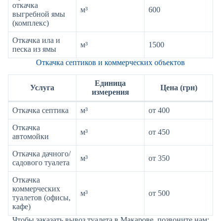
откачка
м³
600
выгребной ямы
(комплекс)
Откачка ила и
м³
1500
песка из ямы
Откачка септиков и коммерческих объектов
Единица
Услуга
Цена (грн)
измерения
Откачка септика
м³
от 400
Откачка
м³
от 450
автомойки
Откачка дачного/
м³
от 350
садового туалета
Откачка
коммерческих
м³
от 500
туалетов (офисы,
кафе)
Чтобы заказать вывоз туалета в Макарове, позвоните нам: