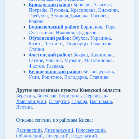
Броварский район
:
Бровары
,
Зазимье
,
Погребы
,
Пуховка
,
Красиловка
,
Княжичи
,
Требухов
,
Великая Дымерка
,
Гоголев
,
Рожны
.
Бориспольский район
:
Борисполь
,
Гора
,
Счастливое
,
Иванков
,
Дударков
.
Обуховский район
:
Обухов
,
Украинка
,
Козин
,
Лесники
,
Подгорцы
,
Романков
,
Стайки
.
Фастовский район
:
Боярка
,
Калиновка
,
Гатное
,
Чабаны
,
Музычи
,
Матовиловка
,
Фастов
,
Глеваха
.
Белоцерковский район
:
Белая Церковь
,
Узин
,
Рокитное
,
Володарка
,
Ставище
.
Другие населенные пункты Киевской области:
Березань
,
Богуслав
,
Борисполь
,
Переяслав-
Хмельницкий
,
Славутич
,
Тараща
,
Васильков
,
Яготин
.
Откачка септика по районам Киева:
Деснянский
,
Днепровский
,
Голосеевский
,
Оболонский
,
Печерский
,
Подольский
,