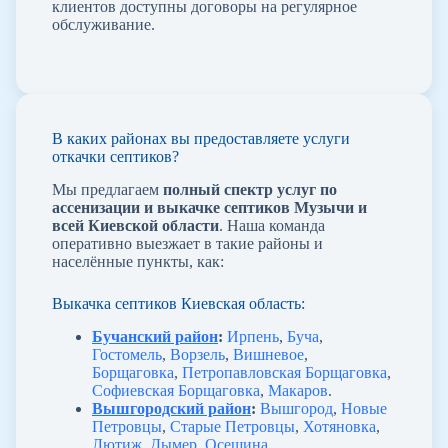
клиентов доступны договоры на регулярное
обслуживание.
В каких районах вы предоставляете услуги
откачки септиков?
Мы предлагаем
полный спектр услуг по
ассенизации и выкачке септиков Музычи и
всей Киевской области
. Наша команда
оперативно выезжает в такие районы и
населённые пункты, как:
Выкачка септиков Киевская область:
Бучанский район
:
Ирпень
,
Буча
,
Гостомель
,
Ворзель
,
Вишневое
,
Борщаговка
,
Петропавловская Борщаговка
,
Софиевская Борщаговка
,
Макаров
.
Вышгородский район
:
Вышгород
,
Новые
Петровцы
,
Старые Петровцы
,
Хотяновка
,
Лютиж
,
Дымер
,
Осещина
.