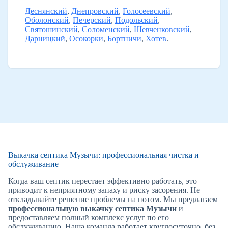
Деснянский
,
Днепровский
,
Голосеевский
,
Оболонский
,
Печерский
,
Подольский
,
Святошинский
,
Соломенский
,
Шевченковский
,
Дарницкий
,
Осокорки
,
Бортничи
,
Хотев
.
Выкачка септика Музычи: профессиональная чистка и
обслуживание
Когда ваш септик перестает эффективно работать, это
приводит к неприятному запаху и риску засорения. Не
откладывайте решение проблемы на потом. Мы предлагаем
профессиональную выкачку септика Музычи
и
предоставляем полный комплекс услуг по его
обслуживанию. Наша команда работает круглосуточно, без