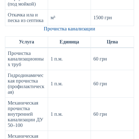
(под мойкой)
Откачка ила и
м³
1500 грн
песка из септика
Прочистка канализации
Услуга
Единица
Цена
Прочистка
канализационны
1 п.м.
60 грн
х труб
Гидродинамичес
кая прочистка
1 п.м.
60 грн
(профилактическ
ая)
Механическая
прочистка
внутренней
1 п.м.
60 грн
канализации ДУ
50–100
Механическая