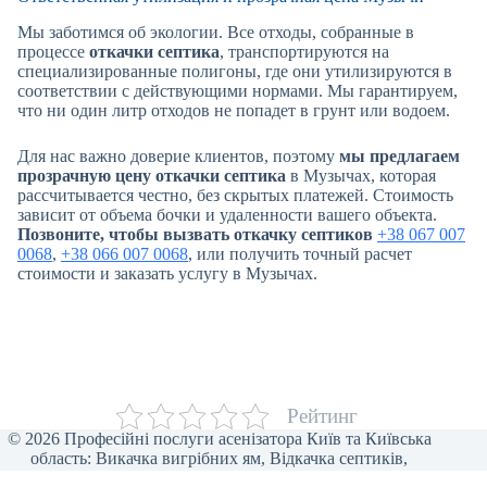
Мы заботимся об экологии. Все отходы, собранные в
процессе
откачки септика
, транспортируются на
специализированные полигоны, где они утилизируются в
соответствии с действующими нормами. Мы гарантируем,
что ни один литр отходов не попадет в грунт или водоем.
Для нас важно доверие клиентов, поэтому
мы предлагаем
прозрачную цену откачки септика
в Музычах, которая
рассчитывается честно, без скрытых платежей. Стоимость
зависит от объема бочки и удаленности вашего объекта.
Позвоните, чтобы вызвать откачку септиков
+38 067 007
0068
,
+38 066 007 0068
, или получить точный расчет
стоимости и заказать услугу в Музычах.
Рейтинг
© 2026 Професійні послуги асенізатора Київ та Київська
область: Викачка вигрібних ям, Відкачка септиків,
Прочищення каналізації, Відкачка туалетів, Викачка води,