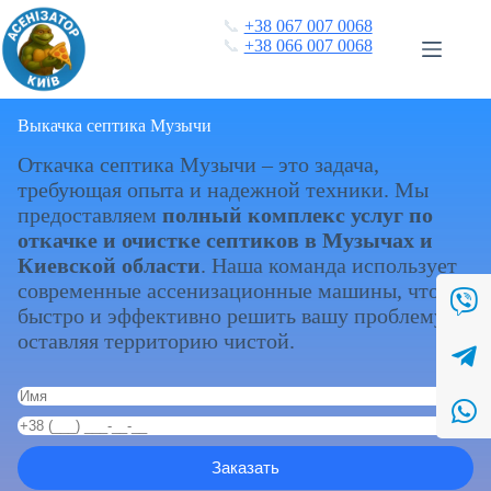
Перейти
📞
+38 067 007 0068
к
📞
+38 066 007 0068
сути
Выкачка септика Музычи
Откачка септика Музычи – это задача,
требующая опыта и надежной техники. Мы
предоставляем
полный комплекс услуг по
откачке и очистке септиков в Музычах и
Киевской области
. Наша команда использует
современные ассенизационные машины, чтобы
быстро и эффективно решить вашу проблему,
оставляя территорию чистой.