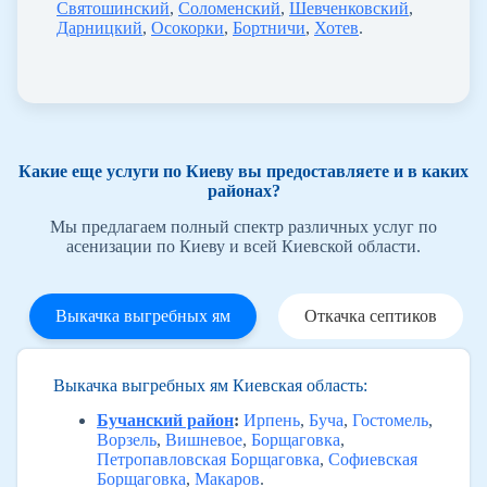
Святошинский
,
Соломенский
,
Шевченковский
,
Дарницкий
,
Осокорки
,
Бортничи
,
Хотев
.
Какие еще услуги по Киеву вы предоставляете и в каких
районах?
Мы предлагаем полный спектр различных услуг по
асенизации по Киеву и всей Киевской области.
Выкачка выгребных ям
Откачка септиков
Выкачка выгребных ям Киевская область:
Бучанский район
:
Ирпень
,
Буча
,
Гостомель
,
Ворзель
,
Вишневое
,
Борщаговка
,
Петропавловская Борщаговка
,
Софиевская
Борщаговка
,
Макаров
.