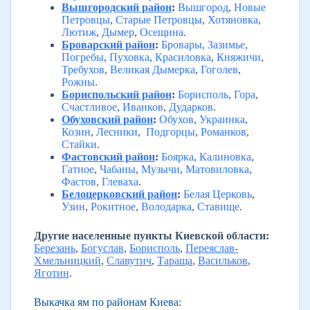
Вышгородский район
:
Вышгород
,
Новые
Петровцы
,
Старые Петровцы
,
Хотяновка
,
Лютиж
,
Дымер
,
Осещина
.
Броварский район
:
Бровары
,
Зазимье
,
Погребы
,
Пуховка
,
Красиловка
,
Княжичи
,
Требухов
,
Великая Дымерка
,
Гоголев
,
Рожны
.
Бориспольский район
:
Борисполь
,
Гора
,
Счастливое
,
Иванков
,
Дударков
.
Обуховский район
:
Обухов
,
Украинка
,
Козин
,
Лесники
,
Подгорцы
,
Романков
,
Стайки
.
Фастовский район
:
Боярка
,
Калиновка
,
Гатное
,
Чабаны
,
Музычи
,
Матовиловка
,
Фастов
,
Глеваха
.
Белоцерковский район
:
Белая Церковь
,
Узин
,
Рокитное
,
Володарка
,
Ставище
.
Другие населенные пункты Киевской области:
Березань
,
Богуслав
,
Борисполь
,
Переяслав-
Хмельницкий
,
Славутич
,
Тараща
,
Васильков
,
Яготин
.
Выкачка ям по районам Киева: