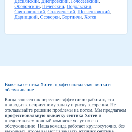
Деснянский
,
Днепровский
,
Голосеевский
,
Оболонский
,
Печерский
,
Подольский
,
Святошинский
,
Соломенский
,
Шевченковский
,
Дарницкий
,
Осокорки
,
Бортничи
,
Хотев
.
Выкачка септика Хотев: профессиональная чистка и
обслуживание
Когда ваш септик перестает эффективно работать, это
приводит к неприятному запаху и риску засорения. Не
откладывайте решение проблемы на потом. Мы предлагаем
профессиональную выкачку септика Хотев
и
предоставляем полный комплекс услуг по его
обслуживанию. Наша команда работает круглосуточно, без
выходных, чтобы вы могли заказать
откачку септика