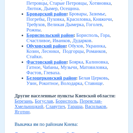
Петровцы
,
Старые Петровцы
,
Хотяновка
,
Лютиж
,
Дымер
,
Осещина
.
Броварский район
:
Бровары
,
Зазимье
,
Погребы
,
Пуховка
,
Красиловка
,
Княжичи
,
Требухов
,
Великая Дымерка
,
Гоголев
,
Рожны
.
Бориспольский район
:
Борисполь
,
Гора
,
Счастливое
,
Иванков
,
Дударков
.
Обуховский район
:
Обухов
,
Украинка
,
Козин
,
Лесники
,
Подгорцы
,
Романков
,
Стайки
.
Фастовский район
:
Боярка
,
Калиновка
,
Гатное
,
Чабаны
,
Музычи
,
Матовиловка
,
Фастов
,
Глеваха
.
Белоцерковский район
:
Белая Церковь
,
Узин
,
Рокитное
,
Володарка
,
Ставище
.
Другие населенные пункты Киевской области:
Березань
,
Богуслав
,
Борисполь
,
Переяслав-
Хмельницкий
,
Славутич
,
Тараща
,
Васильков
,
Яготин
.
Выкачка ям по районам Киева: