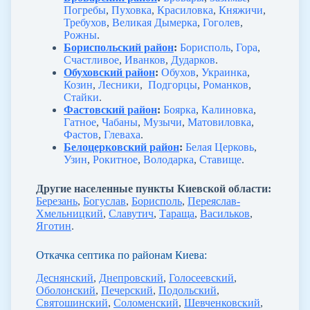
Погребы
,
Пуховка
,
Красиловка
,
Княжичи
,
Требухов
,
Великая Дымерка
,
Гоголев
,
Рожны
.
Бориспольский район
:
Борисполь
,
Гора
,
Счастливое
,
Иванков
,
Дударков
.
Обуховский район
:
Обухов
,
Украинка
,
Козин
,
Лесники
,
Подгорцы
,
Романков
,
Стайки
.
Фастовский район
:
Боярка
,
Калиновка
,
Гатное
,
Чабаны
,
Музычи
,
Матовиловка
,
Фастов
,
Глеваха
.
Белоцерковский район
:
Белая Церковь
,
Узин
,
Рокитное
,
Володарка
,
Ставище
.
Другие населенные пункты Киевской области:
Березань
,
Богуслав
,
Борисполь
,
Переяслав-
Хмельницкий
,
Славутич
,
Тараща
,
Васильков
,
Яготин
.
Откачка септика по районам Киева:
Деснянский
,
Днепровский
,
Голосеевский
,
Оболонский
,
Печерский
,
Подольский
,
Святошинский
,
Соломенский
,
Шевченковский
,