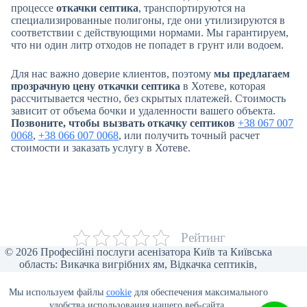
процессе
откачки септика
, транспортируются на
специализированные полигоны, где они утилизируются в
соответствии с действующими нормами. Мы гарантируем,
что ни один литр отходов не попадет в грунт или водоем.
Для нас важно доверие клиентов, поэтому
мы предлагаем
прозрачную цену откачки септика
в Хотеве, которая
рассчитывается честно, без скрытых платежей. Стоимость
зависит от объема бочки и удаленности вашего объекта.
Позвоните, чтобы вызвать откачку септиков
+38 067 007
0068
,
+38 066 007 0068
, или получить точный расчет
стоимости и заказать услугу в Хотеве.
Рейтинг
© 2026 Професійні послуги асенізатора Київ та Київська
область: Викачка вигрібних ям, Відкачка септиків,
Прочищення каналізації, Відкачка туалетів, Викачка води,
Асенізаторські послуги для бізнесу, Викачка ілу та піску,
Мы используем файлы
cookie
для обеспечения максимального
Відеоінспекція труб, Мулосос, Чистка ям від мулу.
удобства использования нашего веб-сайта.