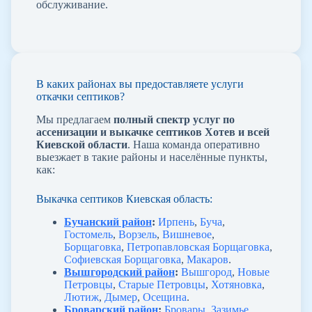
обслуживание.
В каких районах вы предоставляете услуги
откачки септиков?
Мы предлагаем
полный спектр услуг по
ассенизации и выкачке септиков Хотев и всей
Киевской области
. Наша команда оперативно
выезжает в такие районы и населённые пункты,
как:
Выкачка септиков Киевская область:
Бучанский район
:
Ирпень
,
Буча
,
Гостомель
,
Ворзель
,
Вишневое
,
Борщаговка
,
Петропавловская Борщаговка
,
Софиевская Борщаговка
,
Макаров
.
Вышгородский район
:
Вышгород
,
Новые
Петровцы
,
Старые Петровцы
,
Хотяновка
,
Лютиж
,
Дымер
,
Осещина
.
Броварский район
:
Бровары
,
Зазимье
,