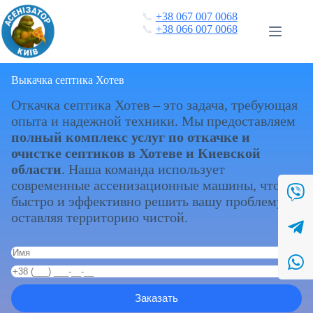
Перейти
📞
+38 067 007 0068
к
📞
+38 066 007 0068
сути
Выкачка септика Хотев
Откачка септика Хотев – это задача, требующая
опыта и надежной техники. Мы предоставляем
полный комплекс услуг по откачке и
очистке септиков в Хотеве и Киевской
области
. Наша команда использует
современные ассенизационные машины, чтобы
быстро и эффективно решить вашу проблему,
оставляя территорию чистой.