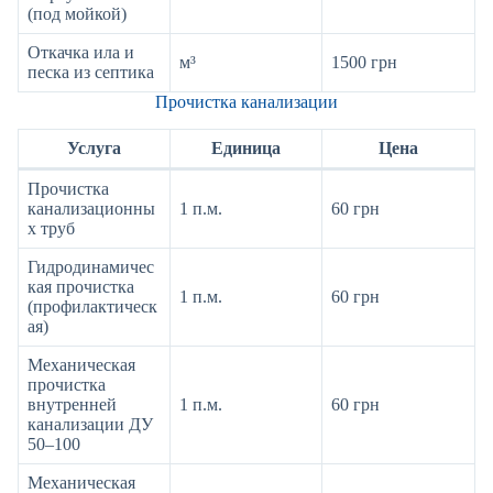
(под мойкой)
Откачка ила и
м³
1500 грн
песка из септика
Прочистка канализации
Услуга
Единица
Цена
Прочистка
канализационны
1 п.м.
60 грн
х труб
Гидродинамичес
кая прочистка
1 п.м.
60 грн
(профилактическ
ая)
Механическая
прочистка
внутренней
1 п.м.
60 грн
канализации ДУ
50–100
Механическая