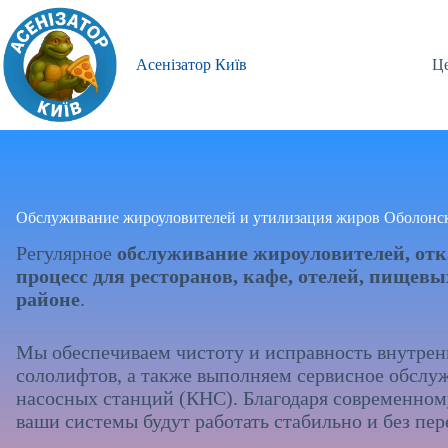
Перейти
к
сути
Асенізатор Київ
Це
Обслуживание жироуловителей и утилизация жиров Оболонс
Регулярное
обслуживание жироуловителей, отк
процесс для ресторанов, кафе, отелей, пищев
районе
.
Мы обеспечиваем чистоту и исправность внутре
сололифтов, а также выполняем сервисное обслу
насосных станций (КНС). Благодаря современно
ваши системы будут работать стабильно и без пер