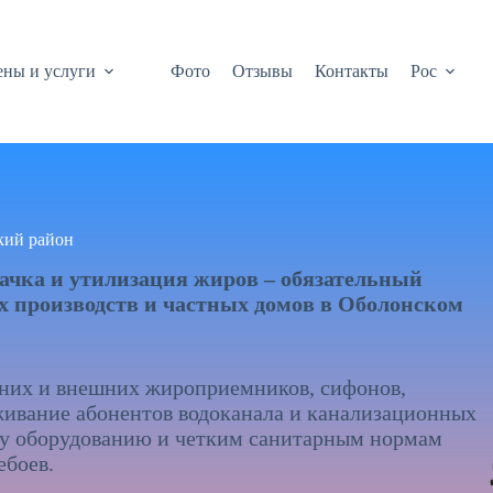
ны и услуги
Фото
Отзывы
Контакты
Рос
кий район
ачка и утилизация жиров – обязательный
ых производств и частных домов в Оболонском
нних и внешних жироприемников, сифонов,
живание абонентов водоканала и канализационных
му оборудованию и четким санитарным нормам
ебоев.