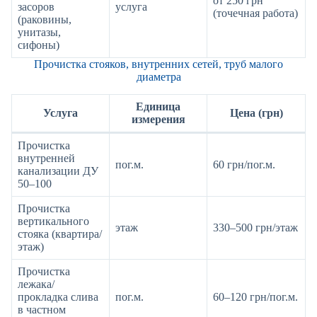
от 250 грн
засоров
услуга
(точечная работа)
(раковины,
унитазы,
сифоны)
Прочистка стояков, внутренних сетей, труб малого
диаметра
Единица
Услуга
Цена (грн)
измерения
Прочистка
внутренней
пог.м.
60 грн/пог.м.
канализации ДУ
50–100
Прочистка
вертикального
этаж
330–500 грн/этаж
стояка (квартира/
этаж)
Прочистка
лежака/
прокладка слива
пог.м.
60–120 грн/пог.м.
в частном