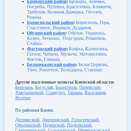
Броварский район
:
Бровары
,
Зазимье
,
Погребы
,
Пуховка
,
Красиловка
,
Княжичи
,
Требухов
,
Великая Дымерка
,
Гоголев
,
Рожны
.
Бориспольский район
:
Борисполь
,
Гора
,
Счастливое
,
Иванков
,
Дударков
.
Обуховский район
:
Обухов
,
Украинка
,
Козин
,
Лесники
,
Подгорцы
,
Романков
,
Стайки
.
Фастовский район
:
Боярка
,
Калиновка
,
Гатное
,
Чабаны
,
Музычи
,
Матовиловка
,
Фастов
,
Глеваха
.
Белоцерковский район
:
Белая Церковь
,
Узин
,
Рокитное
,
Володарка
,
Ставище
.
Другие населенные пункты Киевской области:
Березань
,
Богуслав
,
Борисполь
,
Переяслав-
Хмельницкий
,
Славутич
,
Тараща
,
Васильков
,
Яготин
.
По районам Киева:
Деснянский
,
Днепровский
,
Голосеевский
,
Оболонский
,
Печерский
,
Подольский
,
Святошинский
,
Соломенский
,
Шевченковский
,