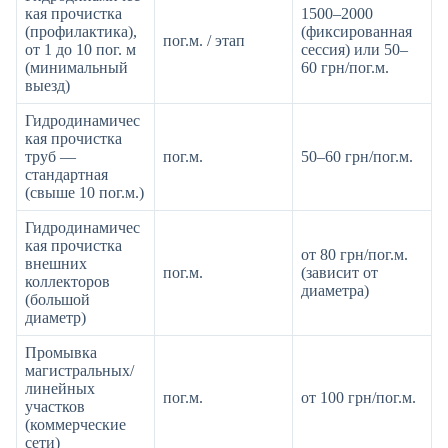
кая прочистка
1500–2000
(профилактика),
(фиксированная
пог.м. / этап
от 1 до 10 пог. м
сессия) или 50–
(минимальный
60 грн/пог.м.
выезд)
Гидродинамичес
кая прочистка
труб —
пог.м.
50–60 грн/пог.м.
стандартная
(свыше 10 пог.м.)
Гидродинамичес
кая прочистка
от 80 грн/пог.м.
внешних
пог.м.
(зависит от
коллекторов
диаметра)
(большой
диаметр)
Промывка
магистральных/
линейных
пог.м.
от 100 грн/пог.м.
участков
(коммерческие
сети)