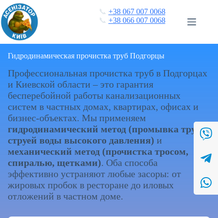
Перейти
📞
+38 067 007 0068
к
📞
+38 066 007 0068
сути
Гидродинамическая прочистка труб Подгорцы
Профессиональная прочистка труб в Подгорцах
и Киевской области – это гарантия
бесперебойной работы канализационных
систем в частных домах, квартирах, офисах и
бизнес-объектах. Мы применяем
гидродинамический метод (промывка труб
струей воды высокого давления)
и
механический метод (прочистка тросом,
спиралью, щетками)
. Оба способа
эффективно устраняют любые засоры: от
жировых пробок в ресторане до иловых
отложений в частном доме.