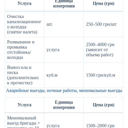
Единица
Услуга
Цена (грн)
измерения
Очистка
канализационног
шт.
250–500 грн/шт
о колодца
(снятие налета)
Размывание и
2500–4000 грн
промывка
услуга
(зависит от
отстойника/
объема работ)
колодца
Вывоз ила и
песка
куб.м
1500 грн/куб.м
(дополнительно
к прочистке)
Аварийные выезды, ночные работы, минимальные выезды
Единица
Услуга
Цена (грн)
измерения
Минимальный
выезд бригады +
услуга
1500–2000 грн