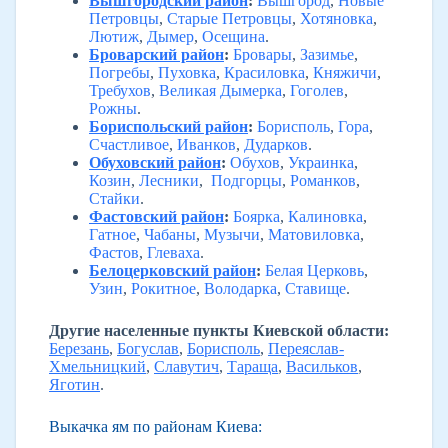
Вышгородский район
:
Вышгород
,
Новые
Петровцы
,
Старые Петровцы
,
Хотяновка
,
Лютиж
,
Дымер
,
Осещина
.
Броварский район
:
Бровары
,
Зазимье
,
Погребы
,
Пуховка
,
Красиловка
,
Княжичи
,
Требухов
,
Великая Дымерка
,
Гоголев
,
Рожны
.
Бориспольский район
:
Борисполь
,
Гора
,
Счастливое
,
Иванков
,
Дударков
.
Обуховский район
:
Обухов
,
Украинка
,
Козин
,
Лесники
,
Подгорцы
,
Романков
,
Стайки
.
Фастовский район
:
Боярка
,
Калиновка
,
Гатное
,
Чабаны
,
Музычи
,
Матовиловка
,
Фастов
,
Глеваха
.
Белоцерковский район
:
Белая Церковь
,
Узин
,
Рокитное
,
Володарка
,
Ставище
.
Другие населенные пункты Киевской области:
Березань
,
Богуслав
,
Борисполь
,
Переяслав-
Хмельницкий
,
Славутич
,
Тараща
,
Васильков
,
Яготин
.
Выкачка ям по районам Киева: