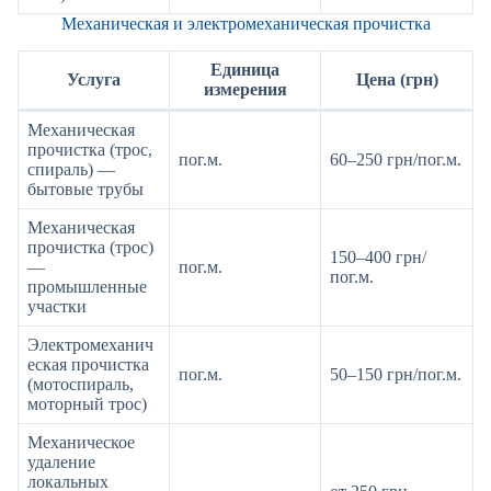
Механическая и электромеханическая прочистка
Единица
Услуга
Цена (грн)
измерения
Механическая
прочистка (трос,
пог.м.
60–250 грн/пог.м.
спираль) —
бытовые трубы
Механическая
прочистка (трос)
150–400 грн/
—
пог.м.
пог.м.
промышленные
участки
Электромеханич
еская прочистка
пог.м.
50–150 грн/пог.м.
(мотоспираль,
моторный трос)
Механическое
удаление
локальных