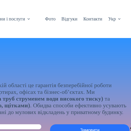
ни і послуги
Фото
Відгуки
Контакти
Укр
ій області це гарантія безперебійної роботи
тирах, офісах та бізнес-об’єктах. Ми
 труб струменем води високого тиску)
та
ю, щітками)
. Обидва способи ефективно усувають
ані до мулових відкладень у приватному будинку.