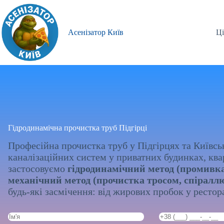
Перейти
до
вмісту
Асенізатор Київ
Ці
Гідродинамічна прочистка труб Підгірці
Професійна прочистка труб у Підгірцях та Київськ
каналізаційних систем у приватних будинках, квар
застосовуємо
гідродинамічний метод (промивка
механічний метод (прочистка тросом, спіралл
будь-які засмічення: від жирових пробок у рестор