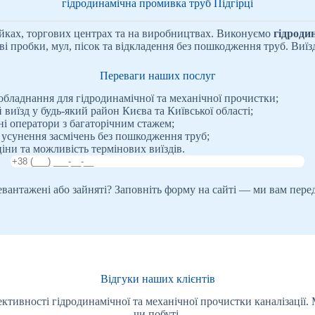
гідродинамічна промивка труб Підгірці
ийках, торгових центрах та на виробництвах. Виконуємо
гідроди
і пробки, мул, пісок та відкладення без пошкодження труб. Виїзд 
Переваги наших послуг
обладнання для гідродинамічної та механічної прочистки;
виїзд у будь-який район Києва та Київської області;
ні оператори з багаторічним стажем;
 усунення засмічень без пошкодження труб;
іни та можливість термінових виїздів.
ревантажені або зайняті? Заповніть форму на сайті — ми вам пере
Відгуки наших клієнтів
ктивності гідродинамічної та механічної прочистки каналізації.
чи побуті.