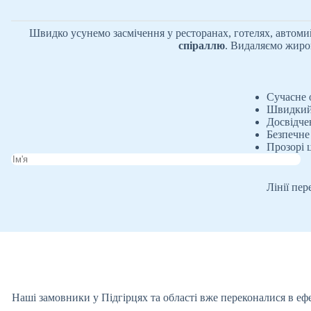
Швидко усунемо засмічення у ресторанах, готелях, автом
спіраллю
. Видаляємо жиров
Сучасне 
Швидкий 
Досвідче
Безпечне
Прозорі ц
Лінії пе
Наші замовники у Підгірцях та області вже переконалися в ефе