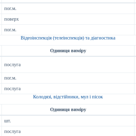
пог.м.
поверх
пог.м.
Відеоінспекція (телеінспекція) та діагностика
Одиниця виміру
послуга
пог.м.
послуга
Колодязі, відстійники, мул і пісок
Одиниця виміру
шт.
послуга