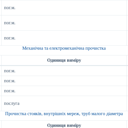
пог.м.
пог.м.
пог.м.
Механічна та електромеханічна прочистка
Одиниця виміру
пог.м.
пог.м.
пог.м.
послуга
Прочистка стояків, внутрішніх мереж, труб малого діаметра
Одиниця виміру