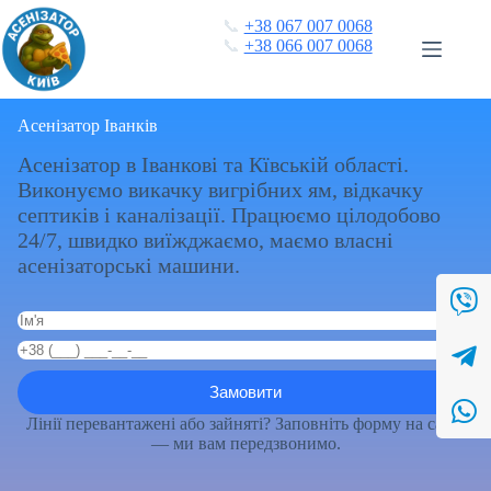
Перейти
📞
+38 067 007 0068
до
📞
+38 066 007 0068
вмісту
Асенізатор Іванків
Асенізатор в Іванкові та Кївській області.
Виконуємо викачку вигрібних ям, відкачку
септиків і каналізації. Працюємо цілодобово
24/7, швидко виїжджаємо, маємо власні
асенізаторські машини.
Лінії перевантажені або зайняті? Заповніть форму на сайті
— ми вам передзвонимо.