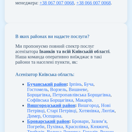
менеджера:
+38 067 007 0068
,
+38 066 007 0068
.
В яких районах ви надаєте послуги?
Ми пропонуємо повний спектр послуг
асенізатора
Іванків та всій Київській області
.
Наша команда оперативно виїжджає в такі
райони та населені пункти, як:
Асенізатор Київська область:
Бучанський район
:
Ірпінь
,
Буча
,
Гостомель
,
Ворзель
,
Вишневе
,
Борщагівка
,
Петропавлівська Борщагівка
,
Софіївська Борщагівка
,
Макарів
.
Вишгородський район
:
Вишгород
,
Нові
Петрівці
,
Старі Петрівці
,
Хотянівка
,
Лютіж
,
Димер
,
Осещина
.
Броварський район
:
Бровари
,
Зазим’я
,
Погреби
,
Пухівка
,
Красилівка
,
Княжичі
,
Требухів
,
Велика Димерка
,
Гоголів
,
Рожни
.