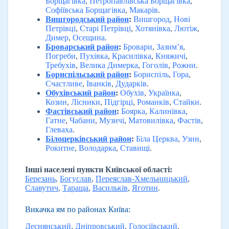
Борщагівка
,
Петропавлівська Борщагівка
,
Софіївська Борщагівка
,
Макарів
.
Вишгородський район
:
Вишгород
,
Нові
Петрівці
,
Старі Петрівці
,
Хотянівка
,
Лютіж
,
Димер
,
Осещина
.
Броварський район
:
Бровари
,
Зазим’я
,
Погреби
,
Пухівка
,
Красилівка
,
Княжичі
,
Требухів
,
Велика Димерка
,
Гоголів
,
Рожни
.
Бориспільський район
:
Бориспіль
,
Гора
,
Счастливе
,
Іванків
,
Дударків
.
Обухівський район
:
Обухів
,
Українка
,
Козин
,
Лісники
,
Підгірці
,
Романків
,
Стайки
.
Фастівський район
:
Боярка
,
Калинівка
,
Гатне
,
Чабани
,
Музичі
,
Матовилівка
,
Фастів
,
Глеваха
.
Білоцерківський район
:
Біла Церква
,
Узин
,
Рокитне
,
Володарка
,
Ставищі
.
Інші населені пункти Київської області:
Березань
,
Богуслав
,
Переяслав-Хмельницький
,
Славутич
,
Тараща
,
Васильків
,
Яготин
.
Викачка ям по районах Київа:
Деснянський
,
Дніпровський
,
Голосіївський
,