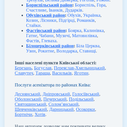
Бориспільський район
:
Бориспіль
,
Гора
,
Счастливе
,
Іванків
,
Дударків
.
Обухівський район
:
Обухів
,
Українка
,
Козин
,
Лісники
,
Підгірці
,
Романків
,
Стайки
.
Фастівський район
:
Боярка
,
Калинівка
,
Гатне
,
Чабани
,
Музичі
,
Матовилівка
,
Фастів
,
Глеваха
.
Білоцерківський район
:
Біла Церква
,
Узин
,
Рокитне
,
Володарка
,
Ставищі
.
Інші населені пункти Київської області:
Березань
,
Богуслав
,
Переяслав-Хмельницький
,
Славутич
,
Тараща
,
Васильків
,
Яготин
.
Послуги асенізатора по районах Київа:
Деснянський
,
Дніпровський
,
Голосіївський
,
Оболонський
,
Печерський
,
Подільський
,
Святошинський
,
Солом’янський
,
Шевченківський
,
Дарницький
,
Осокорки
,
Бортнічи
,
Хотів
.
Наш автопарк дозволяє нам покривати велику