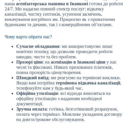
наша
асенізаторська машина в Іванкові
готова до роботи
24/7. Ми надаємо повний спектр послуг: відкачку
каналізації, чистку септиків, усунення засмічень,
викачування вигрібних ям. Працюємо як з приватними
будинками та дачами, так і з комерційними об’єктами.
Чому варто обрати нас?
Сучасне обладнання
: ми використовуємо лише
новітню техніку, що дозволяє проводити роботи
швидко, чисто та без проблем.
Прозорі ціни
: на
асенізацію в Іванкові ціни
у нас
чесні та фіксовані. Ніяких прихованих платежів,
повна прозорість ціноутворення.
Швидкий виїзд
: ми реагуємо на термінові виклики.
Якщо вам потрібна
термінова відкачка каналізації
,
телефонуйте нам у будь-який час.
Офіційна утилізація
: всі відходи вивозяться на
офіційну утилізацію з наданням необхідної
документації.
Зручна оплата
: готівка, безготівковий розрахунок,
оплата через термінал. Можливе укладання договору
на довгострокове обслуговування.