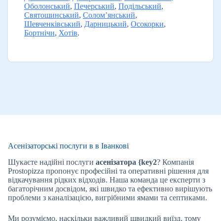
Оболонський
,
Печерський
,
Подільський
,
Святошинський
,
Солом’янський
,
Шевченківський
,
Дарницький
,
Осокорки
,
Бортнічи
,
Хотів
.
Асенізаторські послуги в в Іванкові
Шукаєте надійні послуги
асенізатора {key2
? Компанія
Prostopizza пропонує професійні та оперативні рішення для
відкачування рідких відходів. Наша команда це експерти з
багаторічним досвідом, які швидко та ефективно вирішують
проблеми з каналізацією, вигрібними ямами та септиками.
Ми розуміємо, наскільки важливий швидкий виїзд, тому