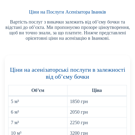
Ціни на Послуги Асенізатора Іванків
Вартість послуг з викачки залежить від об’єму бочки та
відстані до об’єкта. Ми пропонуємо прозоре ціноутворення,
щоб ви точно знали, за що платите. Нижче представлені
орієнтовні ціни на асенізацію в Іванкові.
Ціни на асенізаторські послуги в залежності
від об’єму бочки
Обʼєм
Ціна
5 м³
1850 грн
6 м³
2050 грн
7 м³
2250 грн
10 м³
3200 грн