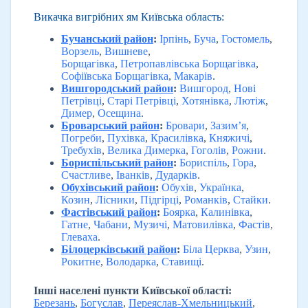
Викачка вигрібних ям Київська область:
Бучанський район
:
Ірпінь
,
Буча
,
Гостомель
,
Ворзель
,
Вишневе
,
Борщагівка
,
Петропавлівська Борщагівка
,
Софіївська Борщагівка
,
Макарів
.
Вишгородський район
:
Вишгород
,
Нові
Петрівці
,
Старі Петрівці
,
Хотянівка
,
Лютіж
,
Димер
,
Осещина
.
Броварський район
:
Бровари
,
Зазим’я
,
Погреби
,
Пухівка
,
Красилівка
,
Княжичі
,
Требухів
,
Велика Димерка
,
Гоголів
,
Рожни
.
Бориспільський район
:
Бориспіль
,
Гора
,
Счастливе
,
Іванків
,
Дударків
.
Обухівський район
:
Обухів
,
Українка
,
Козин
,
Лісники
,
Підгірці
,
Романків
,
Стайки
.
Фастівський район
:
Боярка
,
Калинівка
,
Гатне
,
Чабани
,
Музичі
,
Матовилівка
,
Фастів
,
Глеваха
.
Білоцерківський район
:
Біла Церква
,
Узин
,
Рокитне
,
Володарка
,
Ставищі
.
Інші населені пункти Київської області:
Березань
,
Богуслав
,
Переяслав-Хмельницький
,