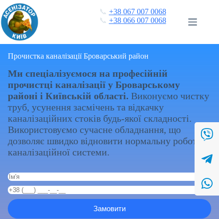
Перейти
📞
+38 067 007 0068
до
📞
+38 066 007 0068
вмісту
Прочистка каналізації Броварський район
Ми спеціалізуємося на професійній
прочистці каналізації у Броварському
районі і Київській області.
Виконуємо чистку
труб, усунення засмічень та відкачку
каналізаційних стоків будь-якої складності.
Використовуємо сучасне обладнання, що
дозволяє швидко відновити нормальну роботу
каналізаційної системи.