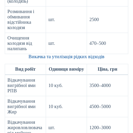
(колодязь)
Розмивання і
обмивання
шт.
2500
відстійника
колодязя
Очищення
колодязя від
шт.
470–500
налипань
Викачка та утилізація рідких відходів
Вид робіт
Одиниця виміру
Ціна, грн
Відкачування
вигрібної ями
10 куб.
3500–4000
РПВ
Відкачування
вигрібної ями
10 куб.
4500–5000
Жир
Відкачування
жировловлювача
шт.
1200–3000
під мийкою