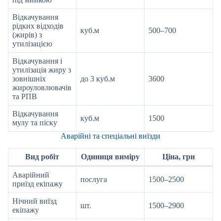
Відкачування
рідких відходів
куб.м
500–700
(жирів) з
утилізацією
Відкачування і
утилізація жиру з
зовнішніх
до 3 куб.м
3600
жироуловлювачів
та РПВ
Відкачування
куб.м
1500
мулу та піску
Аварійні та спеціальні виїзди
Вид робіт
Одиниця виміру
Ціна, грн
Аварійний
послуга
1500–2500
приїзд екіпажу
Нічний виїзд
шт.
1500–2900
екіпажу