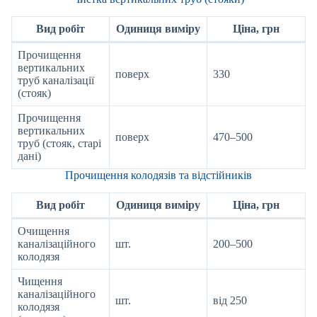
Вид робіт
Одиниця виміру
Ціна, грн
Прочищення
вертикальних
поверх
330
труб каналізації
(стояк)
Прочищення
вертикальних
поверх
470–500
труб (стояк, старі
дані)
Прочищення колодязів та відстійників
Вид робіт
Одиниця виміру
Ціна, грн
Очищення
каналізаційного
шт.
200–500
колодязя
Чищення
каналізаційного
шт.
від 250
колодязя