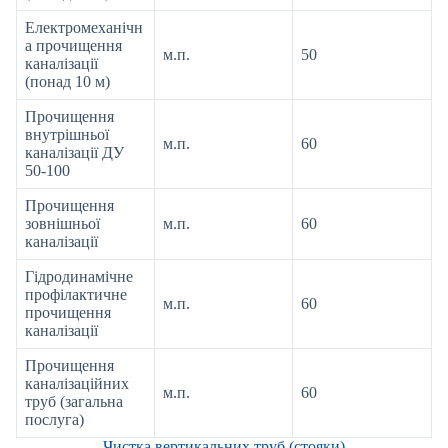
Електромеханічн
а прочищення
м.п.
50
каналізації
(понад 10 м)
Прочищення
внутрішньої
м.п.
60
каналізації ДУ
50-100
Прочищення
зовнішньої
м.п.
60
каналізації
Гідродинамічне
профілактичне
м.п.
60
прочищення
каналізації
Прочищення
каналізаційних
м.п.
60
труб (загальна
послуга)
Чистка вертикальних труб (стояки)