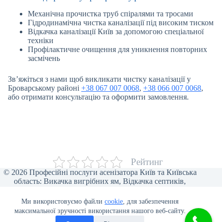
Механічна прочистка труб спіралями та тросами
Гідродинамічна чистка каналізації під високим тиском
Відкачка каналізації Київ за допомогою спеціальної
техніки
Профілактичне очищення для уникнення повторних
засмічень
Зв’яжіться з нами щоб викликати чистку каналізації у
Броварському районі
+38 067 007 0068
,
+38 066 007 0068
,
або отримати консультацію та оформити замовлення.
Рейтинг
© 2026 Професійні послуги асенізатора Київ та Київська
область: Викачка вигрібних ям, Відкачка септиків,
Прочищення каналізації, Відкачка туалетів, Викачка води,
Асенізаторські послуги для бізнесу, Викачка ілу та піску,
Ми використовуємо файли
cookie
, для забезпечення
Відеоінспекція труб, Мулосос, Чистка ям від мулу.
максимальної зручності використання нашого веб-сайту.