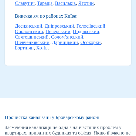
Славутич
,
Тараща
,
Васильків
,
Яготин
.
Викачка ям по районах Київа:
Деснянський
,
Дніпровський
,
Голосіївський
,
Оболонський
,
Печерський
,
Подільський
,
Святошинський
,
Солом’янський
,
Шевченківський
,
Дарницький
,
Осокорки
,
Бортнічи
,
Хотів
.
Прочистка каналізації у Броварському районі
Засмічення каналізації це одна з найчастіших проблем у
квартирах, приватних будинках та офісах. Якщо її вчасно не