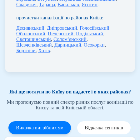
Славутич
,
Тараща
,
Васильків
,
Яготин
.
прочистки каналізації по районах Київа:
Деснянський
,
Дніпровський
,
Голосіївський
,
Оболонський
,
Печерський
,
Подільський
,
Святошинський
,
Солом’янський
,
Шевченківський
,
Дарницький
,
Осокорки
,
Бортнічи
,
Хотів
.
Які ще послуги по Київу ви надаєте і в яких районах?
Ми пропонуємо повний спектр різних послуг асенізації по
Києву та всій Київській області.
Викачка вигрібних ям
Відкачка септиків