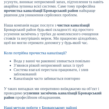
усунути, виникає неприємний запах, підтоплення та навіть
аварійна зупинка всієї системи. Саме тому професійна
прочистка каналізації Броварський район
найкраще
рішення для уникнення серйозних проблем.
Наша компанія надає послуги з
чистки каналізації
Броварський район будь-якої складності: від простого
усунення засмічень у трубах до комплексного очищення
стояків та внутрішніх мереж. Ми працюємо цілодобово,
щоб ви могли отримати допомогу у будь-який час.
Коли потрібна прочистка каналізації?
Вода у ванні чи раковині зливається повільно
З’явився різкий неприємний запах із труб
Система взагалі перестала працювати, і злив
заблокований
Каналізація часто забивається повторно
У таких випадках ми оперативно виїжджаємо на об’єкт і
проводимо
усунення засмічень каналізації Броварський
район
професійним обладнанням.
Наші методи роботи у Броварському районі