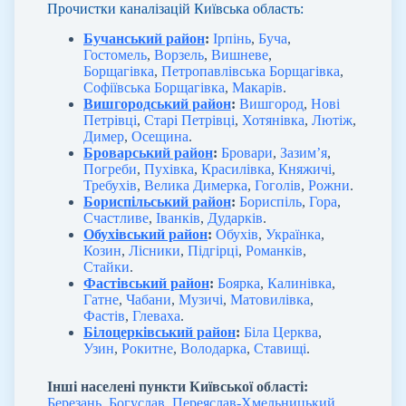
Прочистки каналізацій Київська область:
Бучанський район
:
Ірпінь
,
Буча
,
Гостомель
,
Ворзель
,
Вишневе
,
Борщагівка
,
Петропавлівська Борщагівка
,
Софіївська Борщагівка
,
Макарів
.
Вишгородський район
:
Вишгород
,
Нові
Петрівці
,
Старі Петрівці
,
Хотянівка
,
Лютіж
,
Димер
,
Осещина
.
Броварський район
:
Бровари
,
Зазим’я
,
Погреби
,
Пухівка
,
Красилівка
,
Княжичі
,
Требухів
,
Велика Димерка
,
Гоголів
,
Рожни
.
Бориспільський район
:
Бориспіль
,
Гора
,
Счастливе
,
Іванків
,
Дударків
.
Обухівський район
:
Обухів
,
Українка
,
Козин
,
Лісники
,
Підгірці
,
Романків
,
Стайки
.
Фастівський район
:
Боярка
,
Калинівка
,
Гатне
,
Чабани
,
Музичі
,
Матовилівка
,
Фастів
,
Глеваха
.
Білоцерківський район
:
Біла Церква
,
Узин
,
Рокитне
,
Володарка
,
Ставищі
.
Інші населені пункти Київської області:
Березань
,
Богуслав
,
Переяслав-Хмельницький
,