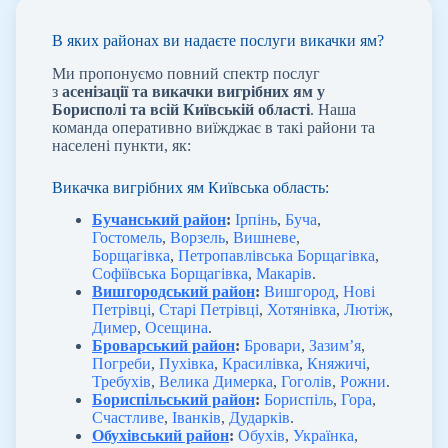
В яких районах ви надаєте послуги викачки ям?
Ми пропонуємо повний спектр послуг
з
асенізації та викачки вигрібних ям у
Борисполі та всій Київській області
. Наша
команда оперативно виїжджає в такі райони та
населені пункти, як:
Викачка вигрібних ям Київська область:
Бучанський район
:
Ірпінь
,
Буча
,
Гостомель
,
Ворзель
,
Вишневе
,
Борщагівка
,
Петропавлівська Борщагівка
,
Софіївська Борщагівка
,
Макарів
.
Вишгородський район
:
Вишгород
,
Нові
Петрівці
,
Старі Петрівці
,
Хотянівка
,
Лютіж
,
Димер
,
Осещина
.
Броварський район
:
Бровари
,
Зазим’я
,
Погреби
,
Пухівка
,
Красилівка
,
Княжичі
,
Требухів
,
Велика Димерка
,
Гоголів
,
Рожни
.
Бориспільський район
:
Бориспіль
,
Гора
,
Счастливе
,
Іванків
,
Дударків
.
Обухівський район
:
Обухів
,
Українка
,