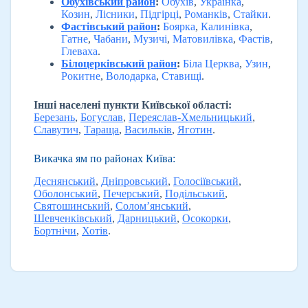
Обухівський район
:
Обухів
,
Українка
,
Козин
,
Лісники
,
Підгірці
,
Романків
,
Стайки
.
Фастівський район
:
Боярка
,
Калинівка
,
Гатне
,
Чабани
,
Музичі
,
Матовилівка
,
Фастів
,
Глеваха
.
Білоцерківський район
:
Біла Церква
,
Узин
,
Рокитне
,
Володарка
,
Ставищі
.
Інші населені пункти Київської області:
Березань
,
Богуслав
,
Переяслав-Хмельницький
,
Славутич
,
Тараща
,
Васильків
,
Яготин
.
Викачка ям по районах Київа:
Деснянський
,
Дніпровський
,
Голосіївський
,
Оболонський
,
Печерський
,
Подільський
,
Святошинський
,
Солом’янський
,
Шевченківський
,
Дарницький
,
Осокорки
,
Бортнічи
,
Хотів
.