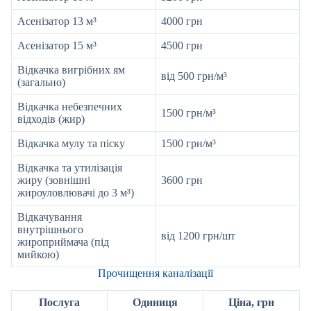
Асенізатор 13 м³
4000 грн
Асенізатор 15 м³
4500 грн
Відкачка вигрібних ям
від 500 грн/м³
(загально)
Відкачка небезпечних
1500 грн/м³
відходів (жир)
Відкачка мулу та піску
1500 грн/м³
Відкачка та утилізація
жиру (зовнішні
3600 грн
жироуловлювачі до 3 м³)
Відкачування
внутрішнього
від 1200 грн/шт
жироприймача (під
мийкою)
Прочищення каналізації
Послуга
Одиниця
Ціна, грн