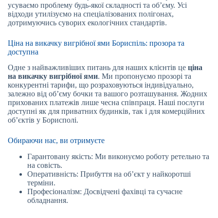
усуваємо проблему будь-якої складності та об’єму. Усі
відходи утилізуємо на спеціалізованих полігонах,
дотримуючись суворих екологічних стандартів.
Ціна на викачку вигрібної ями Бориспіль: прозора та
доступна
Одне з найважливіших питань для наших клієнтів це
ціна
на викачку вигрібної ями
. Ми пропонуємо прозорі та
конкурентні тарифи, що розраховуються індивідуально,
залежно від об’єму бочки та вашого розташування. Жодних
прихованих платежів лише чесна співпраця. Наші послуги
доступні як для приватних будинків, так і для комерційних
об’єктів у Борисполі.
Обираючи нас, ви отримуєте
Гарантовану якість: Ми виконуємо роботу ретельно та
на совість.
Оперативність: Прибуття на об’єкт у найкоротші
терміни.
Професіоналізм: Досвідчені фахівці та сучасне
обладнання.