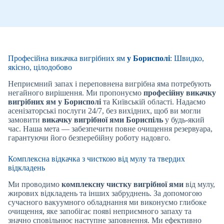
Професійна викачка вигрібних ям
у Борисполі
: Швидко,
якісно, цілодобово
Неприємний запах і переповнена вигрібна яма потребують
негайного вирішення. Ми пропонуємо
професійну викачку
вигрібних ям
у Борисполі
та Київській області. Надаємо
асенізаторські послуги 24/7, без вихідних, щоб ви могли
замовити
викачку вигрібної ями
Бориспіль
у будь-який
час. Наша мета — забезпечити повне очищення резервуара,
гарантуючи його безперебійну роботу надовго.
Комплексна відкачка з чисткою від мулу та твердих
відкладень
Ми проводимо
комплексну чистку вигрібної ями
від мулу,
жирових відкладень та інших забруднень. За допомогою
сучасного вакуумного обладнання ми виконуємо глибоке
очищення, яке запобігає появі неприємного запаху та
значно сповільнює наступне заповнення. Ми ефективно