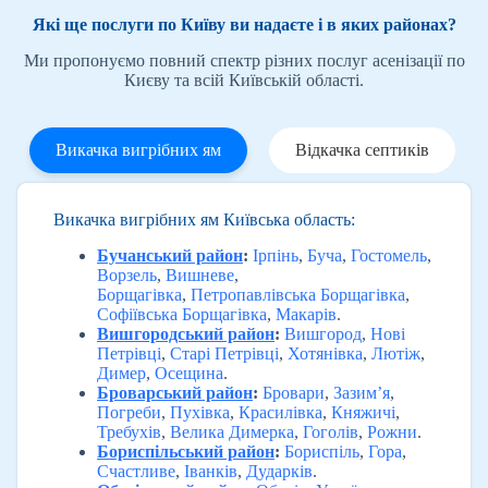
Які ще послуги по Київу ви надаєте і в яких районах?
Ми пропонуємо повний спектр різних послуг асенізації по
Києву та всій Київській області.
Викачка вигрібних ям
Відкачка септиків
Викачка вигрібних ям Київська область:
Бучанський район
:
Ірпінь
,
Буча
,
Гостомель
,
Ворзель
,
Вишневе
,
Борщагівка
,
Петропавлівська Борщагівка
,
Софіївська Борщагівка
,
Макарів
.
Вишгородський район
:
Вишгород
,
Нові
Петрівці
,
Старі Петрівці
,
Хотянівка
,
Лютіж
,
Димер
,
Осещина
.
Броварський район
:
Бровари
,
Зазим’я
,
Погреби
,
Пухівка
,
Красилівка
,
Княжичі
,
Требухів
,
Велика Димерка
,
Гоголів
,
Рожни
.
Бориспільський район
:
Бориспіль
,
Гора
,
Счастливе
,
Іванків
,
Дударків
.