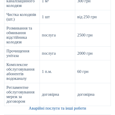
каналізаційного
1 м³
300 грн
колодязя
Чистка колодязів
1 шт
від 250 грн
(шт.)
Розмивання та
обмивання
послуга
2500 грн
відстійника
колодязя
Прочищення
послуга
2000 грн
унітаза
Комплексне
обслуговування
1 п.м.
60 грн
абонентів
водоканалу
Регламентне
обслуговування
договірна
договірна
мереж за
договором
Аварійні послуги та інші роботи