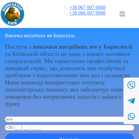
Перейти
📞
+38 067 007 0068
до
📞
+38 066 007 0068
вмісту
Викачка вигрібних ям Бориспіль
Послуги з
викачки вигрібних ям у Борисполі
та Київській області це одна з наших основних
спеціалізацій. Ми гарантуємо професійний та
швидкий сервіс, що дозволить вам позбутися
проблеми з переповненням ями раз і назавжди.
Наша команда використовує потужну
асенізаторську машину, яка забезпечує повне
очищення без неприємних запахів і зайвого
шуму.