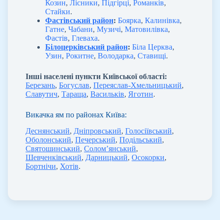
Козин
,
Лісники
,
Підгірці
,
Романків
,
Стайки
.
Фастівський район
:
Боярка
,
Калинівка
,
Гатне
,
Чабани
,
Музичі
,
Матовилівка
,
Фастів
,
Глеваха
.
Білоцерківський район
:
Біла Церква
,
Узин
,
Рокитне
,
Володарка
,
Ставищі
.
Інші населені пункти Київської області:
Березань
,
Богуслав
,
Переяслав-Хмельницький
,
Славутич
,
Тараща
,
Васильків
,
Яготин
.
Викачка ям по районах Київа:
Деснянський
,
Дніпровський
,
Голосіївський
,
Оболонський
,
Печерський
,
Подільський
,
Святошинський
,
Солом’янський
,
Шевченківський
,
Дарницький
,
Осокорки
,
Бортнічи
,
Хотів
.