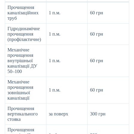
Прочищення
каналізаційних
1 п.м.
60 грн
труб
Гідродинамічне
прочищення
1 п.м.
60 грн
(профілактичне)
Механічне
прочищення
внутрішньої
1 п.м.
60 грн
каналізації ДУ
50–100
Механічне
прочищення
1 п.м.
60 грн
зовнішньої
каналізації
Прочищення
вертикального
за поверх
300 грн
стояка
Прочищення