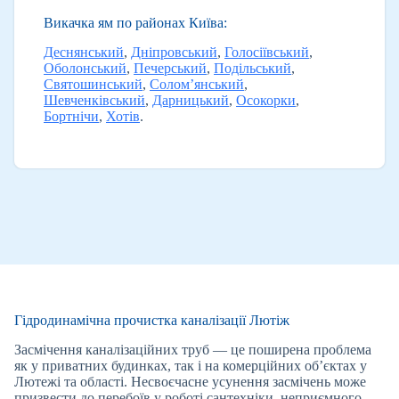
Викачка ям по районах Київа:
Деснянський
,
Дніпровський
,
Голосіївський
,
Оболонський
,
Печерський
,
Подільський
,
Святошинський
,
Солом’янський
,
Шевченківський
,
Дарницький
,
Осокорки
,
Бортнічи
,
Хотів
.
Гідродинамічна прочистка каналізації Лютіж
Засмічення каналізаційних труб — це поширена проблема
як у приватних будинках, так і на комерційних об’єктах у
Лютежі та області. Несвоєчасне усунення засмічень може
призвести до перебоїв у роботі сантехніки, неприємного