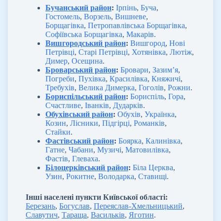
Бучанський район
:
Ірпінь
,
Буча
,
Гостомель
,
Ворзель
,
Вишневе
,
Борщагівка
,
Петропавлівська Борщагівка
,
Софіївська Борщагівка
,
Макарів
.
Вишгородський район
:
Вишгород
,
Нові
Петрівці
,
Старі Петрівці
,
Хотянівка
,
Лютіж
,
Димер
,
Осещина
.
Броварський район
:
Бровари
,
Зазим’я
,
Погреби
,
Пухівка
,
Красилівка
,
Княжичі
,
Требухів
,
Велика Димерка
,
Гоголів
,
Рожни
.
Бориспільський район
:
Бориспіль
,
Гора
,
Счастливе
,
Іванків
,
Дударків
.
Обухівський район
:
Обухів
,
Українка
,
Козин
,
Лісники
,
Підгірці
,
Романків
,
Стайки
.
Фастівський район
:
Боярка
,
Калинівка
,
Гатне
,
Чабани
,
Музичі
,
Матовилівка
,
Фастів
,
Глеваха
.
Білоцерківський район
:
Біла Церква
,
Узин
,
Рокитне
,
Володарка
,
Ставищі
.
Інші населені пункти Київської області:
Березань
,
Богуслав
,
Переяслав-Хмельницький
,
Славутич
,
Тараща
,
Васильків
,
Яготин
.