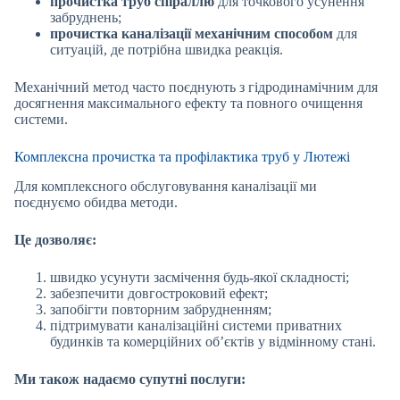
прочистка труб спіраллю
для точкового усунення
забруднень;
прочистка каналізації механічним способом
для
ситуацій, де потрібна швидка реакція.
Механічний метод часто поєднують з гідродинамічним для
досягнення максимального ефекту та повного очищення
системи.
Комплексна прочистка та профілактика труб у Лютежі
Для комплексного обслуговування каналізації ми
поєднуємо обидва методи.
Це дозволяє:
швидко усунути засмічення будь-якої складності;
забезпечити довгостроковий ефект;
запобігти повторним забрудненням;
підтримувати каналізаційні системи приватних
будинків та комерційних об’єктів у відмінному стані.
Ми також надаємо супутні послуги: