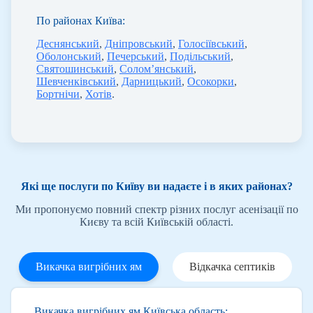
По районах Київа:
Деснянський
,
Дніпровський
,
Голосіївський
,
Оболонський
,
Печерський
,
Подільський
,
Святошинський
,
Солом’янський
,
Шевченківський
,
Дарницький
,
Осокорки
,
Бортнічи
,
Хотів
.
Які ще послуги по Київу ви надаєте і в яких районах?
Ми пропонуємо повний спектр різних послуг асенізації по
Києву та всій Київській області.
Викачка вигрібних ям
Відкачка септиків
Викачка вигрібних ям Київська область: