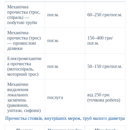
Механічна
прочистка (трос,
пог.м.
60–250 грн/пог.м.
спіраль) —
побутові труби
Механічна
прочистка (трос)
150–400 грн/
пог.м.
— промислові
пог.м.
ділянки
Електромеханічн
а прочистка
пог.м.
50–150 грн/пог.м.
(мотоспіраль,
моторний трос)
Механічне
видалення
локальних
від 250 грн
послуга
засмічень
(точкова робота)
(раковини,
унітази, сифони)
Прочистка стояків, внутрішніх мереж, труб малого діаметра