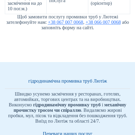
послуга
засмічення на до
(орієнтир)
10 пог.м.)
Щоб замовити послугу промивки труб у Лютежі
зателефонуйте нам:
+38 067 007 0068
,
+38 066 007 0068
або
заповніть форму на сайті.
гідродинамічна промивка труб Лютіж
Швидко усунемо засмічення у ресторанах, готелях,
автомийках, торгових центрах та на виробництвах.
Виконуємо
гідродинамічну промивку труб
і
механічну
прочистку тросом чи спіраллю
. Видаляємо жирові
пробки, мул, пісок та відкладення без пошкодження труб.
Виїзд по Лютіж та області 24/7.
Переваги наших послуг