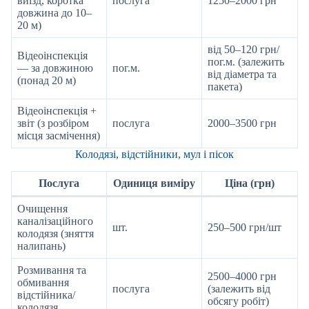
виїзд, коротка
послуга
1250–2000 грн
довжина до 10–
20 м)
від 50–120 грн/
Відеоінспекція
пог.м. (залежить
— за довжиною
пог.м.
від діаметра та
(понад 20 м)
пакета)
Відеоінспекція +
звіт (з розбіром
послуга
2000–3500 грн
місця засмічення)
Колодязі, відстійники, мул і пісок
Послуга
Одиниця виміру
Ціна (грн)
Очищення
каналізаційного
шт.
250–500 грн/шт
колодязя (зняття
налипань)
Розмивання та
2500–4000 грн
обмивання
послуга
(залежить від
відстійника/
обсягу робіт)
колодязя