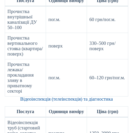
Послуга
Одиниця виміру
Ціна (грн)
Прочистка
внутрішньої
пог.м.
60 грн/пог.м.
каналізації ДУ
50–100
Прочистка
вертикального
330–500 грн/
поверх
стояка (квартира/
поверх
поверх)
Прочистка
лежака/
прокладання
пог.м.
60–120 грн/пог.м.
зливу в
приватному
секторі
Відеоінспекція (телеінспекція) та діагностика
Послуга
Одиниця виміру
Ціна (грн)
Відеоінспекція
труб (стартовий