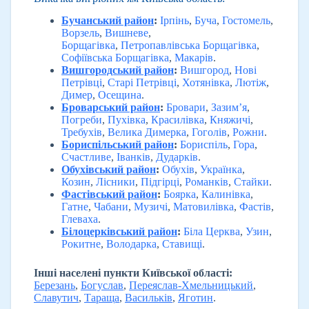
Бучанський район
:
Ірпінь
,
Буча
,
Гостомель
,
Ворзель
,
Вишневе
,
Борщагівка
,
Петропавлівська Борщагівка
,
Софіївська Борщагівка
,
Макарів
.
Вишгородський район
:
Вишгород
,
Нові
Петрівці
,
Старі Петрівці
,
Хотянівка
,
Лютіж
,
Димер
,
Осещина
.
Броварський район
:
Бровари
,
Зазим’я
,
Погреби
,
Пухівка
,
Красилівка
,
Княжичі
,
Требухів
,
Велика Димерка
,
Гоголів
,
Рожни
.
Бориспільський район
:
Бориспіль
,
Гора
,
Счастливе
,
Іванків
,
Дударків
.
Обухівський район
:
Обухів
,
Українка
,
Козин
,
Лісники
,
Підгірці
,
Романків
,
Стайки
.
Фастівський район
:
Боярка
,
Калинівка
,
Гатне
,
Чабани
,
Музичі
,
Матовилівка
,
Фастів
,
Глеваха
.
Білоцерківський район
:
Біла Церква
,
Узин
,
Рокитне
,
Володарка
,
Ставищі
.
Інші населені пункти Київської області:
Березань
,
Богуслав
,
Переяслав-Хмельницький
,
Славутич
,
Тараща
,
Васильків
,
Яготин
.