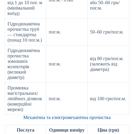
від 1 до 10 пог. м
або 50–60 грн/
(мінімальний
пог.м.
виїзд)
Гідродинамічна
прочистка труб
пог.м.
50–60 грн/пог.м.
— стандартна
(понад 10 пог.м.)
Гідродинамічна
прочистка
від 80 грн/пог.м.
зовнішніх
пог.м.
(залежить від
колекторів
діаметра)
(великий
діаметр)
Промивка
магістральних/
лінійних ділянок
пог.м.
від 100 грн/пог.м.
(комерційні
мережі)
Механічна та електромеханічна прочистка
Послуга
Одиниця виміру
Ціна (грн)