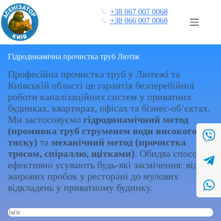
Перейти
📞
+38 067 007 0068
до
📞
+38 066 007 0068
вмісту
Гідродинамічна прочистка труб Лютіж
Професійна прочистка труб у Лютежі та
Київській області це гарантія безперебійної
роботи каналізаційних систем у приватних
будинках, квартирах, офісах та бізнес-об’єктах.
Ми застосовуємо
гідродинамічний метод
(промивка труб струменем води високого
тиску)
та
механічний метод (прочистка
тросом, спіраллю, щітками)
. Обидва способи
ефективно усувають будь-які засмічення: від
жирових пробок у ресторані до мулових
відкладень у приватному будинку.