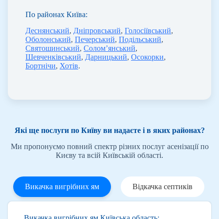
По районах Київа:
Деснянський
,
Дніпровський
,
Голосіївський
,
Оболонський
,
Печерський
,
Подільський
,
Святошинський
,
Солом’янський
,
Шевченківський
,
Дарницький
,
Осокорки
,
Бортнічи
,
Хотів
.
Які ще послуги по Київу ви надаєте і в яких районах?
Ми пропонуємо повний спектр різних послуг асенізації по
Києву та всій Київській області.
Викачка вигрібних ям
Відкачка септиків
Викачка вигрібних ям Київська область: