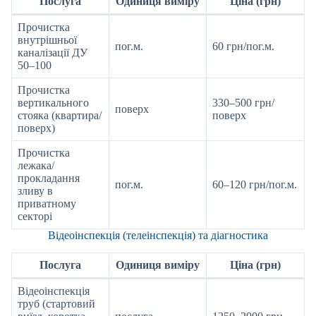
Послуга
Одиниця виміру
Ціна (грн)
Прочистка
внутрішньої
пог.м.
60 грн/пог.м.
каналізації ДУ
50–100
Прочистка
вертикального
330–500 грн/
поверх
стояка (квартира/
поверх
поверх)
Прочистка
лежака/
прокладання
пог.м.
60–120 грн/пог.м.
зливу в
приватному
секторі
Відеоінспекція (телеінспекція) та діагностика
Послуга
Одиниця виміру
Ціна (грн)
Відеоінспекція
труб (стартовий