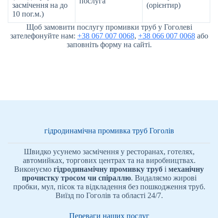
послуга
засмічення на до
(орієнтир)
10 пог.м.)
Щоб замовити послугу промивки труб у Гоголеві
зателефонуйте нам:
+38 067 007 0068
,
+38 066 007 0068
або
заповніть форму на сайті.
гідродинамічна промивка труб Гоголів
Швидко усунемо засмічення у ресторанах, готелях,
автомийках, торгових центрах та на виробництвах.
Виконуємо
гідродинамічну промивку труб
і
механічну
прочистку тросом чи спіраллю
. Видаляємо жирові
пробки, мул, пісок та відкладення без пошкодження труб.
Виїзд по Гоголів та області 24/7.
Переваги наших послуг