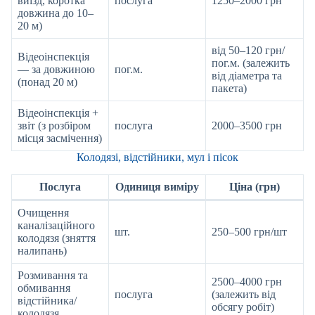
виїзд, коротка
послуга
1250–2000 грн
довжина до 10–
20 м)
від 50–120 грн/
Відеоінспекція
пог.м. (залежить
— за довжиною
пог.м.
від діаметра та
(понад 20 м)
пакета)
Відеоінспекція +
звіт (з розбіром
послуга
2000–3500 грн
місця засмічення)
Колодязі, відстійники, мул і пісок
Послуга
Одиниця виміру
Ціна (грн)
Очищення
каналізаційного
шт.
250–500 грн/шт
колодязя (зняття
налипань)
Розмивання та
2500–4000 грн
обмивання
послуга
(залежить від
відстійника/
обсягу робіт)
колодязя