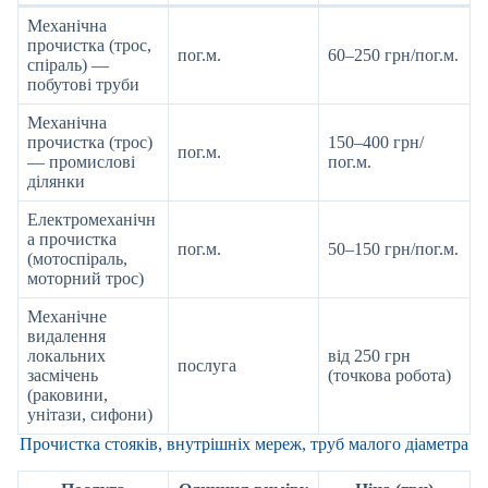
Механічна
прочистка (трос,
пог.м.
60–250 грн/пог.м.
спіраль) —
побутові труби
Механічна
прочистка (трос)
150–400 грн/
пог.м.
— промислові
пог.м.
ділянки
Електромеханічн
а прочистка
пог.м.
50–150 грн/пог.м.
(мотоспіраль,
моторний трос)
Механічне
видалення
локальних
від 250 грн
послуга
засмічень
(точкова робота)
(раковини,
унітази, сифони)
Прочистка стояків, внутрішніх мереж, труб малого діаметра