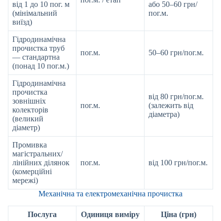
від 1 до 10 пог. м
або 50–60 грн/
(мінімальний
пог.м.
виїзд)
Гідродинамічна
прочистка труб
пог.м.
50–60 грн/пог.м.
— стандартна
(понад 10 пог.м.)
Гідродинамічна
прочистка
від 80 грн/пог.м.
зовнішніх
пог.м.
(залежить від
колекторів
діаметра)
(великий
діаметр)
Промивка
магістральних/
лінійних ділянок
пог.м.
від 100 грн/пог.м.
(комерційні
мережі)
Механічна та електромеханічна прочистка
Послуга
Одиниця виміру
Ціна (грн)