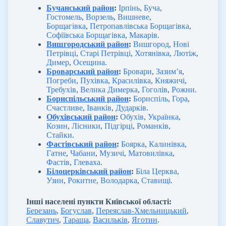
Бучанський район
:
Ірпінь
,
Буча
,
Гостомель
,
Ворзель
,
Вишневе
,
Борщагівка
,
Петропавлівська Борщагівка
,
Софіївська Борщагівка
,
Макарів
.
Вишгородський район
:
Вишгород
,
Нові
Петрівці
,
Старі Петрівці
,
Хотянівка
,
Лютіж
,
Димер
,
Осещина
.
Броварський район
:
Бровари
,
Зазим’я
,
Погреби
,
Пухівка
,
Красилівка
,
Княжичі
,
Требухів
,
Велика Димерка
,
Гоголів
,
Рожни
.
Бориспільський район
:
Бориспіль
,
Гора
,
Счастливе
,
Іванків
,
Дударків
.
Обухівський район
:
Обухів
,
Українка
,
Козин
,
Лісники
,
Підгірці
,
Романків
,
Стайки
.
Фастівський район
:
Боярка
,
Калинівка
,
Гатне
,
Чабани
,
Музичі
,
Матовилівка
,
Фастів
,
Глеваха
.
Білоцерківський район
:
Біла Церква
,
Узин
,
Рокитне
,
Володарка
,
Ставищі
.
Інші населені пункти Київської області:
Березань
,
Богуслав
,
Переяслав-Хмельницький
,
Славутич
,
Тараща
,
Васильків
,
Яготин
.