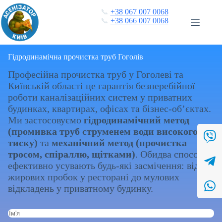
Перейти
📞
+38 067 007 0068
до
📞
+38 066 007 0068
вмісту
Гідродинамічна прочистка труб Гоголів
Професійна прочистка труб у Гоголеві та
Київській області це гарантія безперебійної
роботи каналізаційних систем у приватних
будинках, квартирах, офісах та бізнес-об’єктах.
Ми застосовуємо
гідродинамічний метод
(промивка труб струменем води високого
тиску)
та
механічний метод (прочистка
тросом, спіраллю, щітками)
. Обидва способи
ефективно усувають будь-які засмічення: від
жирових пробок у ресторані до мулових
відкладень у приватному будинку.