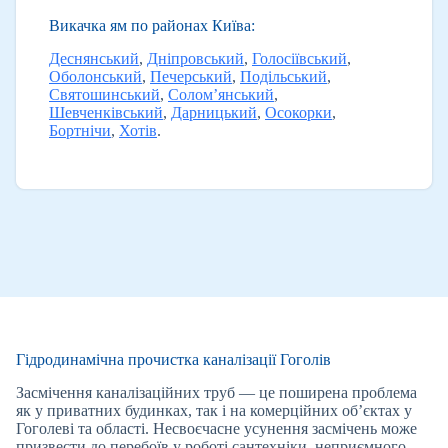
Викачка ям по районах Київа:
Деснянський
,
Дніпровський
,
Голосіївський
,
Оболонський
,
Печерський
,
Подільський
,
Святошинський
,
Солом’янський
,
Шевченківський
,
Дарницький
,
Осокорки
,
Бортнічи
,
Хотів
.
Гідродинамічна прочистка каналізації Гоголів
Засмічення каналізаційних труб — це поширена проблема
як у приватних будинках, так і на комерційних об’єктах у
Гоголеві та області. Несвоєчасне усунення засмічень може
призвести до перебоїв у роботі сантехніки, неприємного