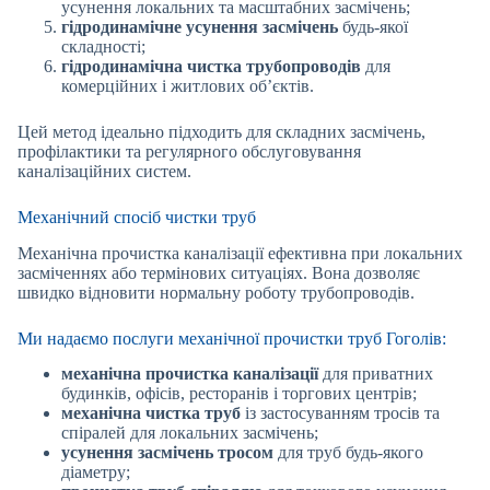
усунення локальних та масштабних засмічень;
гідродинамічне усунення засмічень
будь-якої
складності;
гідродинамічна чистка трубопроводів
для
комерційних і житлових об’єктів.
Цей метод ідеально підходить для складних засмічень,
профілактики та регулярного обслуговування
каналізаційних систем.
Механічний спосіб чистки труб
Механічна прочистка каналізації ефективна при локальних
засміченнях або термінових ситуаціях. Вона дозволяє
швидко відновити нормальну роботу трубопроводів.
Ми надаємо послуги механічної прочистки труб Гоголів:
механічна прочистка каналізації
для приватних
будинків, офісів, ресторанів і торгових центрів;
механічна чистка труб
із застосуванням тросів та
спіралей для локальних засмічень;
усунення засмічень тросом
для труб будь-якого
діаметру;