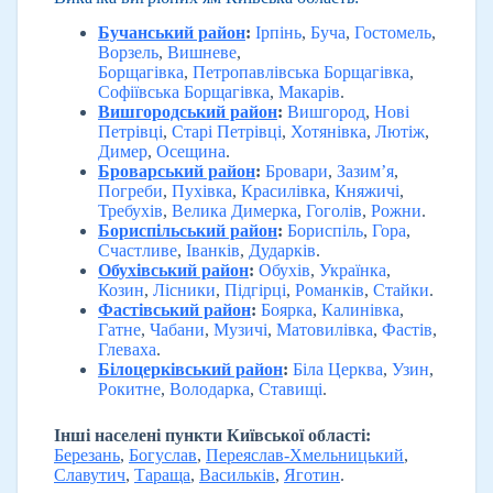
Бучанський район
:
Ірпінь
,
Буча
,
Гостомель
,
Ворзель
,
Вишневе
,
Борщагівка
,
Петропавлівська Борщагівка
,
Софіївська Борщагівка
,
Макарів
.
Вишгородський район
:
Вишгород
,
Нові
Петрівці
,
Старі Петрівці
,
Хотянівка
,
Лютіж
,
Димер
,
Осещина
.
Броварський район
:
Бровари
,
Зазим’я
,
Погреби
,
Пухівка
,
Красилівка
,
Княжичі
,
Требухів
,
Велика Димерка
,
Гоголів
,
Рожни
.
Бориспільський район
:
Бориспіль
,
Гора
,
Счастливе
,
Іванків
,
Дударків
.
Обухівський район
:
Обухів
,
Українка
,
Козин
,
Лісники
,
Підгірці
,
Романків
,
Стайки
.
Фастівський район
:
Боярка
,
Калинівка
,
Гатне
,
Чабани
,
Музичі
,
Матовилівка
,
Фастів
,
Глеваха
.
Білоцерківський район
:
Біла Церква
,
Узин
,
Рокитне
,
Володарка
,
Ставищі
.
Інші населені пункти Київської області:
Березань
,
Богуслав
,
Переяслав-Хмельницький
,
Славутич
,
Тараща
,
Васильків
,
Яготин
.