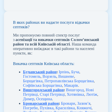
В яких районах ви надаєте послуги відкачки
септиків?
Ми пропонуємо повний спектр послуг
з
асенізації та викачки септиків Солом’янський
район та всій Київській області
. Наша команда
оперативно виїжджає в такі райони та населені
пункти, як:
Викачка септиків Київська область:
Бучанський район
:
Ірпінь
,
Буча
,
Гостомель
,
Ворзель
,
Вишневе
,
Борщагівка
,
Петропавлівська Борщагівка
,
Софіївська Борщагівка
,
Макарів
.
Вишгородський район
:
Вишгород
,
Нові
Петрівці
,
Старі Петрівці
,
Хотянівка
,
Лютіж
,
Димер
,
Осещина
.
Броварський район
:
Бровари
,
Зазим’я
,
Погреби
,
Пухівка
,
Красилівка
,
Княжичі
,