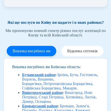
Які ще послуги по Київу ви надаєте і в яких районах?
Ми пропонуємо повний спектр різних послуг асенізації по
Києву та всій Київській області.
Викачка вигрібних ям
Відкачка септиків
Викачка вигрібних ям Київська область:
Бучанський район
:
Ірпінь
,
Буча
,
Гостомель
,
Ворзель
,
Вишневе
,
Борщагівка
,
Петропавлівська Борщагівка
,
Софіївська Борщагівка
,
Макарів
.
Вишгородський район
:
Вишгород
,
Нові
Петрівці
,
Старі Петрівці
,
Хотянівка
,
Лютіж
,
Димер
,
Осещина
.
Броварський район
:
Бровари
,
Зазим’я
,
Погреби
,
Пухівка
,
Красилівка
,
Княжичі
,