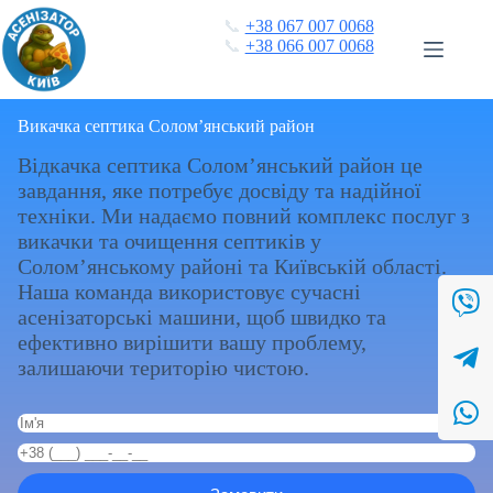
Перейти
📞
+38 067 007 0068
до
📞
+38 066 007 0068
вмісту
Викачка септика Солом’янський район
Відкачка септика Солом’янський район це
завдання, яке потребує досвіду та надійної
техніки. Ми надаємо повний комплекс послуг з
викачки та очищення септиків у
Солом’янському районі та Київській області.
Наша команда використовує сучасні
асенізаторські машини, щоб швидко та
ефективно вирішити вашу проблему,
залишаючи територію чистою.