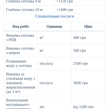
Глибина септика 9 м
+1150 грн
Глибина септика 10 м
+1400 грн
Спеціалізовані послуги
Вид робіт
Одиниця
Ціна
Викачка септика
м³
400 грн
з РПВ
Викачка септика
м³
500 грн
з жиром
Розмивання
послуга
2500 грн
жиру у септику
Викачка та
утилізація жиру з
зовнішніх
послуга
3600 грн
жироуловлювачів
(до 3 м³)
Викачування
внутрішнього
шт.
від 1200 грн
жироприймача