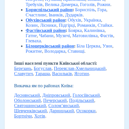
Требухів
,
Велика Димерка
,
Гоголів
,
Рожни
.
Бориспільський район
:
Бориспіль
,
Гора
,
Счастливе
,
Іванків
,
Дударків
.
Обухівський район
:
Обухів
,
Українка
,
Козин
,
Лісники
,
Підгірці
,
Романків
,
Стайки
.
Фастівський район
:
Боярка
,
Калинівка
,
Гатне
,
Чабани
,
Музичі
,
Матовилівка
,
Фастів
,
Глеваха
.
Білоцерківський район
:
Біла Церква
,
Узин
,
Рокитне
,
Володарка
,
Ставищі
.
Інші населені пункти Київської області:
Березань
,
Богуслав
,
Переяслав-Хмельницький
,
Славутич
,
Тараща
,
Васильків
,
Яготин
.
Викачка ям по районах Київа:
Деснянський
,
Дніпровський
,
Голосіївський
,
Оболонський
,
Печерський
,
Подільський
,
Святошинський
,
Солом’янський
,
Шевченківський
,
Дарницький
,
Осокорки
,
Бортнічи
,
Хотів
.