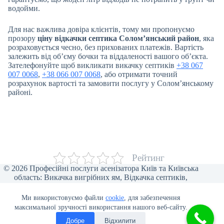
водойми.
Для нас важлива довіра клієнтів, тому ми пропонуємо
прозору
ціну відкачки септика Солом’янський район
, яка
розраховується чесно, без прихованих платежів. Вартість
залежить від об’єму бочки та віддаленості вашого об’єкта.
Зателефонуйте щоб викликати викачку септиків
+38 067
007 0068
,
+38 066 007 0068
, або отримати точний
розрахунок вартості та замовити послугу у Солом’янському
районі.
Рейтинг
© 2026 Професійні послуги асенізатора Київ та Київська
область: Викачка вигрібних ям, Відкачка септиків,
Прочищення каналізації, Відкачка туалетів, Викачка води,
Асенізаторські послуги для бізнесу, Викачка ілу та піску,
Ми використовуємо файли
cookie
, для забезпечення
Відеоінспекція труб, Мулосос, Чистка ям від мулу.
максимальної зручності використання нашого веб-сайту.
Добре
Відхилити