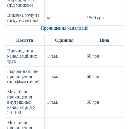
(під мийкою)
Викачка мулу та
м³
1500 грн
піску із септика
Прочищення каналізації
Послуга
Одиниця
Ціна
Прочищення
каналізаційних
1 п.м.
60 грн
труб
Гідродинамічне
прочищення
1 п.м.
60 грн
(профілактичне)
Механічне
прочищення
внутрішньої
1 п.м.
60 грн
каналізації ДУ
50–100
Механічне
прочищення