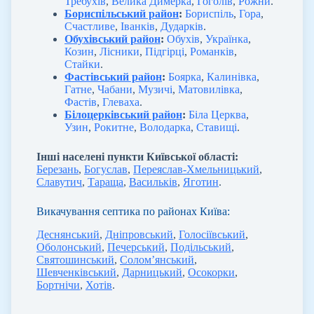
Требухів
,
Велика Димерка
,
Гоголів
,
Рожни
.
Бориспільський район
:
Бориспіль
,
Гора
,
Счастливе
,
Іванків
,
Дударків
.
Обухівський район
:
Обухів
,
Українка
,
Козин
,
Лісники
,
Підгірці
,
Романків
,
Стайки
.
Фастівський район
:
Боярка
,
Калинівка
,
Гатне
,
Чабани
,
Музичі
,
Матовилівка
,
Фастів
,
Глеваха
.
Білоцерківський район
:
Біла Церква
,
Узин
,
Рокитне
,
Володарка
,
Ставищі
.
Інші населені пункти Київської області:
Березань
,
Богуслав
,
Переяслав-Хмельницький
,
Славутич
,
Тараща
,
Васильків
,
Яготин
.
Викачування септика по районах Київа:
Деснянський
,
Дніпровський
,
Голосіївський
,
Оболонський
,
Печерський
,
Подільський
,
Святошинський
,
Солом’янський
,
Шевченківський
,
Дарницький
,
Осокорки
,
Бортнічи
,
Хотів
.