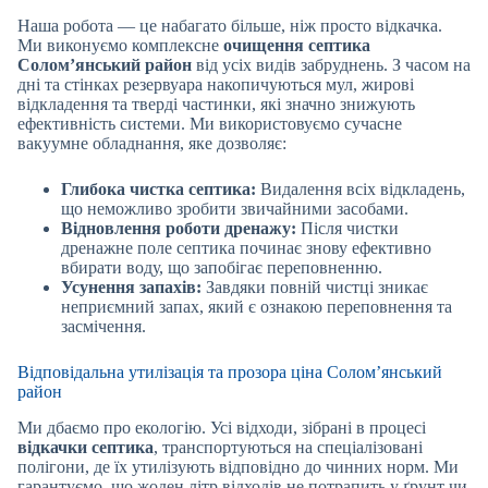
Наша робота — це набагато більше, ніж просто відкачка.
Ми виконуємо комплексне
очищення септика
Солом’янський район
від усіх видів забруднень. З часом на
дні та стінках резервуара накопичуються мул, жирові
відкладення та тверді частинки, які значно знижують
ефективність системи. Ми використовуємо сучасне
вакуумне обладнання, яке дозволяє:
Глибока чистка септика:
Видалення всіх відкладень,
що неможливо зробити звичайними засобами.
Відновлення роботи дренажу:
Після чистки
дренажне поле септика починає знову ефективно
вбирати воду, що запобігає переповненню.
Усунення запахів:
Завдяки повній чистці зникає
неприємний запах, який є ознакою переповнення та
засмічення.
Відповідальна утилізація та прозора ціна Солом’янський
район
Ми дбаємо про екологію. Усі відходи, зібрані в процесі
відкачки септика
, транспортуються на спеціалізовані
полігони, де їх утилізують відповідно до чинних норм. Ми
гарантуємо, що жоден літр відходів не потрапить у ґрунт чи