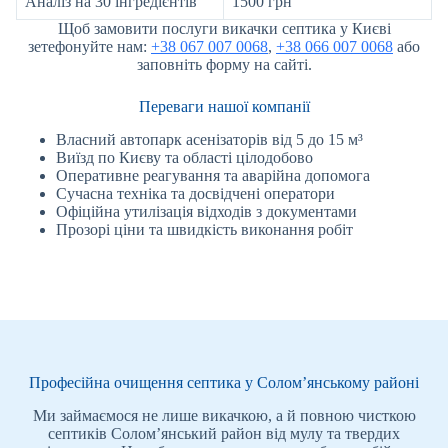
Аналіз на 30 інгредієнтів
1500 грн
Щоб замовити послуги викачки септика у Києві
зетефонуйте нам:
+38 067 007 0068
,
+38 066 007 0068
або
заповніть форму на сайті.
Переваги нашої компанії
Власний автопарк асенізаторів від 5 до 15 м³
Виїзд по Києву та області цілодобово
Оперативне реагування та аварійна допомога
Сучасна техніка та досвідчені оператори
Офіційна утилізація відходів з документами
Прозорі ціни та швидкість виконання робіт
Професійна очищення септика у Солом’янському районі
Ми займаємося не лише викачкою, а й повною чисткою
септиків Солом’янський район від мулу та твердих