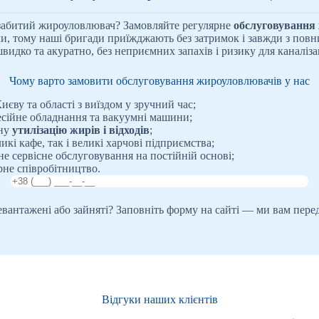
 забитий жироуловлювач? Замовляйте регулярне
обслуговування
и, тому наші бригади приїжджають без затримок і завжди з повн
видко та акуратно, без неприємних запахів і ризику для каналіза
Чому варто замовити обслуговування жироуловлювачів у нас
єву та області з виїздом у зручний час;
сійне обладнання та вакуумні машини;
чну
утилізацію жирів і відходів
;
кі кафе, так і великі харчові підприємства;
 сервісне обслуговування на постійній основі;
рне співробітництво.
ревантажені або зайняті? Заповніть форму на сайті — ми вам пере
Відгуки наших клієнтів