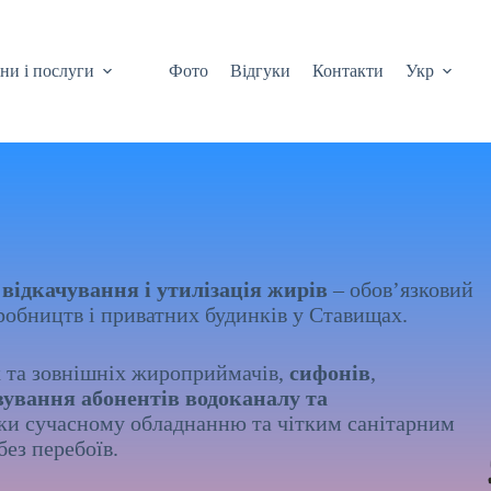
ни і послуги
Фото
Відгуки
Контакти
Укр
а
відкачування і утилізація жирів
– обов’язковий
иробництв і приватних будинків у Ставищах.
х та зовнішніх жироприймачів,
сифонів
,
вування абонентів водоканалу та
яки сучасному обладнанню та чітким санітарним
ез перебоїв.