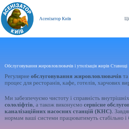
Перейти
до
вмісту
Асенізатор Київ
Ці
Обслуговування жировловлювачів і утилізація жирів Ставищі
Регулярне
обслуговування жировловлювачів
т
процес для ресторанів, кафе, готелів, харчових в
Ми забезпечуємо чистоту і справність внутрішні
сололіфтів
, а також виконуємо
сервісне обслуго
каналізаційних насосних станцій (КНС)
. Завд
нормам ваші системи працюватимуть стабільно і б