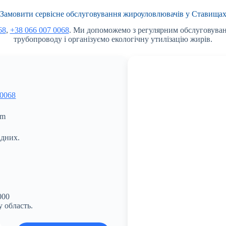
Замовити сервісне обслуговування жироуловлювачів у Ставища
68
,
+38 066 007 0068
. Ми допоможемо з регулярним обслуговуван
трубопроводу і організуємо екологічну утилізацію жирів.
 0068
om
ідних.
000
 область.