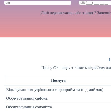
Лінії перевантажені або зайняті? Заповн
Ц
Ціна у Ставищах залежить від об’єму жир
Послуга
Відкачування внутрішнього жироприймача (під мийкою)
Обслуговування сифона
Обслуговування сололіфта