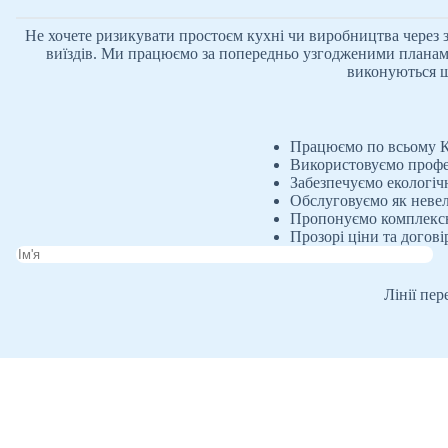
Не хочете ризикувати простоєм кухні чи виробництва через
виїздів. Ми працюємо за попередньо узгодженими планам
виконуються ш
Працюємо по всьому Ки
Використовуємо профе
Забезпечуємо екологі
Обслуговуємо як невели
Пропонуємо комплексне
Прозорі ціни та догові
Лінії пе