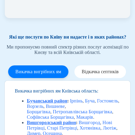
Які ще послуги по Київу ви надаєте і в яких районах?
Ми пропонуємо повний спектр різних послуг асенізації по
Києву та всій Київській області.
Викачка вигрібних ям
Відкачка септиків
Викачка вигрібних ям Київська область:
Бучанський район
:
Ірпінь
,
Буча
,
Гостомель
,
Ворзель
,
Вишневе
,
Борщагівка
,
Петропавлівська Борщагівка
,
Софіївська Борщагівка
,
Макарів
.
Вишгородський район
:
Вишгород
,
Нові
Петрівці
,
Старі Петрівці
,
Хотянівка
,
Лютіж
,
Димер
,
Осещина
.