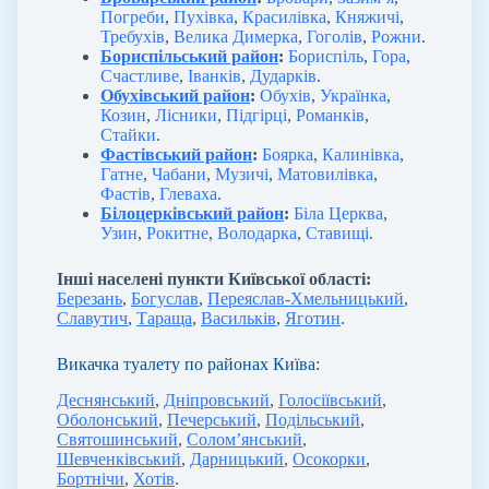
Погреби
,
Пухівка
,
Красилівка
,
Княжичі
,
Требухів
,
Велика Димерка
,
Гоголів
,
Рожни
.
Бориспільський район
:
Бориспіль
,
Гора
,
Счастливе
,
Іванків
,
Дударків
.
Обухівський район
:
Обухів
,
Українка
,
Козин
,
Лісники
,
Підгірці
,
Романків
,
Стайки
.
Фастівський район
:
Боярка
,
Калинівка
,
Гатне
,
Чабани
,
Музичі
,
Матовилівка
,
Фастів
,
Глеваха
.
Білоцерківський район
:
Біла Церква
,
Узин
,
Рокитне
,
Володарка
,
Ставищі
.
Інші населені пункти Київської області:
Березань
,
Богуслав
,
Переяслав-Хмельницький
,
Славутич
,
Тараща
,
Васильків
,
Яготин
.
Викачка туалету по районах Київа:
Деснянський
,
Дніпровський
,
Голосіївський
,
Оболонський
,
Печерський
,
Подільський
,
Святошинський
,
Солом’янський
,
Шевченківський
,
Дарницький
,
Осокорки
,
Бортнічи
,
Хотів
.