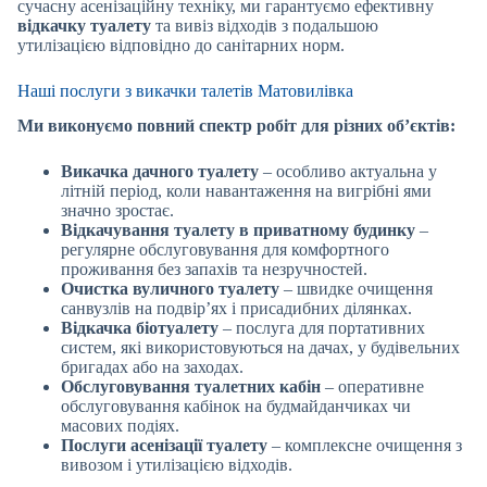
сучасну асенізаційну техніку, ми гарантуємо ефективну
відкачку туалету
та вивіз відходів з подальшою
утилізацією відповідно до санітарних норм.
Наші послуги з викачки талетів Матовилівка
Ми виконуємо повний спектр робіт для різних об’єктів:
Викачка дачного туалету
– особливо актуальна у
літній період, коли навантаження на вигрібні ями
значно зростає.
Відкачування туалету в приватному будинку
–
регулярне обслуговування для комфортного
проживання без запахів та незручностей.
Очистка вуличного туалету
– швидке очищення
санвузлів на подвір’ях і присадибних ділянках.
Відкачка біотуалету
– послуга для портативних
систем, які використовуються на дачах, у будівельних
бригадах або на заходах.
Обслуговування туалетних кабін
– оперативне
обслуговування кабінок на будмайданчиках чи
масових подіях.
Послуги асенізації туалету
– комплексне очищення з
вивозом і утилізацією відходів.