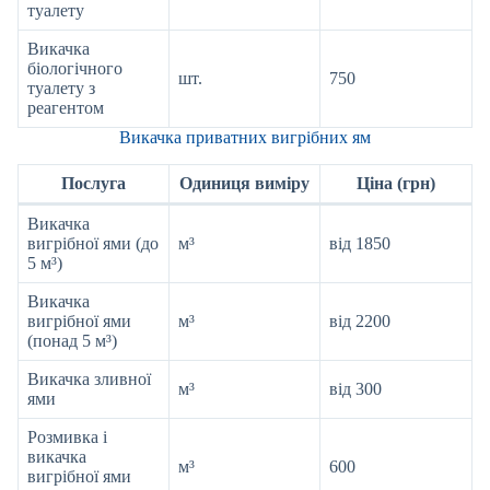
туалету
Викачка
біологічного
шт.
750
туалету з
реагентом
Викачка приватних вигрібних ям
Послуга
Одиниця виміру
Ціна (грн)
Викачка
вигрібної ями (до
м³
від 1850
5 м³)
Викачка
вигрібної ями
м³
від 2200
(понад 5 м³)
Викачка зливної
м³
від 300
ями
Розмивка і
викачка
м³
600
вигрібної ями