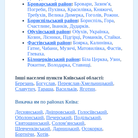
Броварський район
:
Бровари
,
Зазим’я
,
Погреби
,
Пухівка
,
Красилівка
,
Княжичі
,
Требухів
,
Велика Димерка
,
Гоголів
,
Рожни
.
Бориспільський район
:
Бориспіль
,
Гора
,
Счастливе
,
Іванків
,
Дударків
.
Обухівський район
:
Обухів
,
Українка
,
Козин
,
Лісники
,
Підгірці
,
Романків
,
Стайки
.
Фастівський район
:
Боярка
,
Калинівка
,
Гатне
,
Чабани
,
Музичі
,
Матовилівка
,
Фастів
,
Глеваха
.
Білоцерківський район
:
Біла Церква
,
Узин
,
Рокитне
,
Володарка
,
Ставищі
.
Інші населені пункти Київської області:
Березань
,
Богуслав
,
Переяслав-Хмельницький
,
Славутич
,
Тараща
,
Васильків
,
Яготин
.
Викачка ям по районах Київа:
Деснянський
,
Дніпровський
,
Голосіївський
,
Оболонський
,
Печерський
,
Подільський
,
Святошинський
,
Солом’янський
,
Шевченківський
,
Дарницький
,
Осокорки
,
Бортнічи
,
Хотів
.