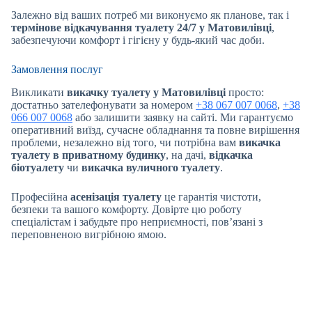
Залежно від ваших потреб ми виконуємо як планове, так і
термінове відкачування туалету 24/7 у Матовилівці
,
забезпечуючи комфорт і гігієну у будь-який час доби.
Замовлення послуг
Викликати
викачку туалету у Матовилівці
просто:
достатньо зателефонувати за номером
+38 067 007 0068
,
+38
066 007 0068
або залишити заявку на сайті. Ми гарантуємо
оперативний виїзд, сучасне обладнання та повне вирішення
проблеми, незалежно від того, чи потрібна вам
викачка
туалету в приватному будинку
, на дачі,
відкачка
біотуалету
чи
викачка вуличного туалету
.
Професійна
асенізація туалету
це гарантія чистоти,
безпеки та вашого комфорту. Довірте цю роботу
спеціалістам і забудьте про неприємності, пов’язані з
переповненою вигрібною ямою.