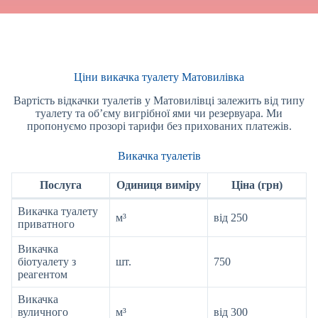
Ціни викачка туалету Матовилівка
Вартість відкачки туалетів у Матовилівці залежить від типу
туалету та об’єму вигрібної ями чи резервуара. Ми
пропонуємо прозорі тарифи без прихованих платежів.
Викачка туалетів
Послуга
Одиниця виміру
Ціна (грн)
Викачка туалету
м³
від 250
приватного
Викачка
біотуалету з
шт.
750
реагентом
Викачка
вуличного
м³
від 300