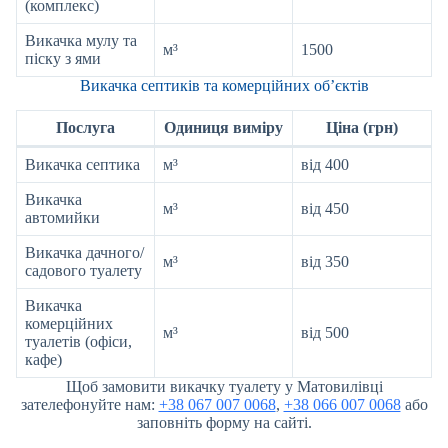
(комплекс)
Викачка мулу та
м³
1500
піску з ями
Викачка септиків та комерційних об’єктів
Послуга
Одиниця виміру
Ціна (грн)
Викачка септика
м³
від 400
Викачка
м³
від 450
автомийки
Викачка дачного/
м³
від 350
садового туалету
Викачка
комерційних
м³
від 500
туалетів (офіси,
кафе)
Щоб замовити викачку туалету у Матовилівці
зателефонуйте нам:
+38 067 007 0068
,
+38 066 007 0068
або
заповніть форму на сайті.