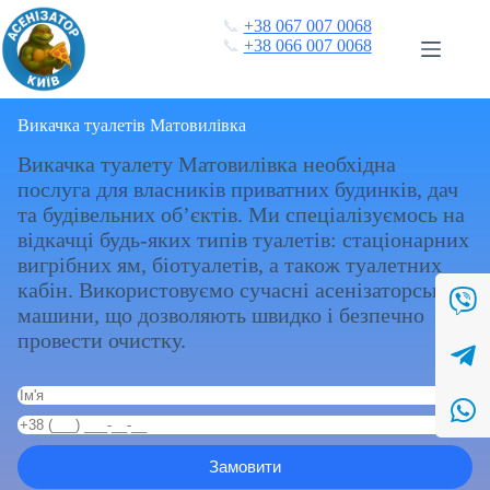
Перейти
📞
+38 067 007 0068
до
📞
+38 066 007 0068
вмісту
Викачка туалетів Матовилівка
Викачка туалету Матовилівка необхідна
послуга для власників приватних будинків, дач
та будівельних об’єктів. Ми спеціалізуємось на
відкачці будь-яких типів туалетів: стаціонарних
вигрібних ям, біотуалетів, а також туалетних
кабін. Використовуємо сучасні асенізаторські
машини, що дозволяють швидко і безпечно
провести очистку.