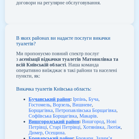
договори на регулярне обслуговування.
В яких районах ви надаєте послуги викачки
туалетів?
Ми пропонуємо повний спектр послуг
з
асенізації відкачки туалетів Матовилівка та
всій Київській області
. Наша команда
оперативно виїжджає в такі райони та населені
пункти, як:
Викачка туалетів Київська область:
Бучанський район
:
Ірпінь
,
Буча
,
Гостомель
,
Ворзель
,
Вишневе
,
Борщагівка
,
Петропавлівська Борщагівка
,
Софіївська Борщагівка
,
Макарів
.
Вишгородський район
:
Вишгород
,
Нові
Петрівці
,
Старі Петрівці
,
Хотянівка
,
Лютіж
,
Димер
,
Осещина
.
Броварський район
:
Бровари
,
Зазим’я
,