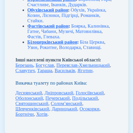
Счастливе
,
Іванків
,
Дударків
.
Обухівський район
:
Обухів
,
Українка
,
Козин
,
Лісники
,
Підгірці
,
Романків
,
Стайки
.
Фастівський район
:
Боярка
,
Калинівка
,
Гатне
,
Чабани
,
Музичі
,
Матовилівка
,
Фастів
,
Глеваха
.
Білоцерківський район
:
Біла Церква
,
Узин
,
Рокитне
,
Володарка
,
Ставищі
.
Інші населені пункти Київської області:
Березань
,
Богуслав
,
Переяслав-Хмельницький
,
Славутич
,
Тараща
,
Васильків
,
Яготин
.
Викачка туалету по районах Київа:
Деснянський
,
Дніпровський
,
Голосіївський
,
Оболонський
,
Печерський
,
Подільський
,
Святошинський
,
Солом’янський
,
Шевченківський
,
Дарницький
,
Осокорки
,
Бортнічи
,
Хотів
.