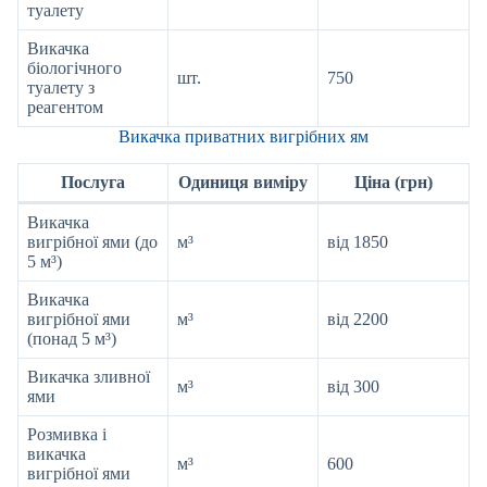
туалету
Викачка
біологічного
шт.
750
туалету з
реагентом
Викачка приватних вигрібних ям
Послуга
Одиниця виміру
Ціна (грн)
Викачка
вигрібної ями (до
м³
від 1850
5 м³)
Викачка
вигрібної ями
м³
від 2200
(понад 5 м³)
Викачка зливної
м³
від 300
ями
Розмивка і
викачка
м³
600
вигрібної ями