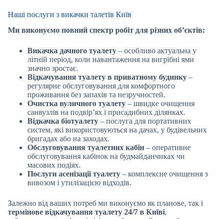
Наші послуги з викачки талетів Київ
Ми виконуємо повний спектр робіт для різних об’єктів:
Викачка дачного туалету
– особливо актуальна у
літній період, коли навантаження на вигрібні ями
значно зростає.
Відкачування туалету в приватному будинку
–
регулярне обслуговування для комфортного
проживання без запахів та незручностей.
Очистка вуличного туалету
– швидке очищення
санвузлів на подвір’ях і присадибних ділянках.
Відкачка біотуалету
– послуга для портативних
систем, які використовуються на дачах, у будівельних
бригадах або на заходах.
Обслуговування туалетних кабін
– оперативне
обслуговування кабінок на будмайданчиках чи
масових подіях.
Послуги асенізації туалету
– комплексне очищення з
вивозом і утилізацією відходів.
Залежно від ваших потреб ми виконуємо як планове, так і
термінове відкачування туалету 24/7 в Київі
,