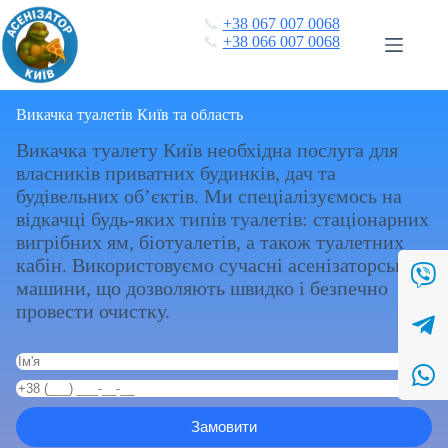
Перейти
📞
+38 067 007 0068
до
📞
+38 066 007 0068
вмісту
Викачка туалетів Київ та область
Викачка туалету Київ необхідна послуга для
власників приватних будинків, дач та
будівельних об’єктів. Ми спеціалізуємось на
відкачці будь-яких типів туалетів: стаціонарних
вигрібних ям, біотуалетів, а також туалетних
кабін. Використовуємо сучасні асенізаторські
машини, що дозволяють швидко і безпечно
провести очистку.