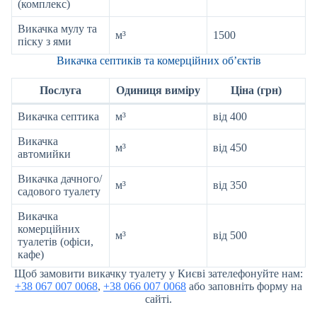
(комплекс)
Викачка мулу та
м³
1500
піску з ями
Викачка септиків та комерційних об’єктів
Послуга
Одиниця виміру
Ціна (грн)
Викачка септика
м³
від 400
Викачка
м³
від 450
автомийки
Викачка дачного/
м³
від 350
садового туалету
Викачка
комерційних
м³
від 500
туалетів (офіси,
кафе)
Щоб замовити викачку туалету у Києві зателефонуйте нам:
+38 067 007 0068
,
+38 066 007 0068
або заповніть форму на
сайті.