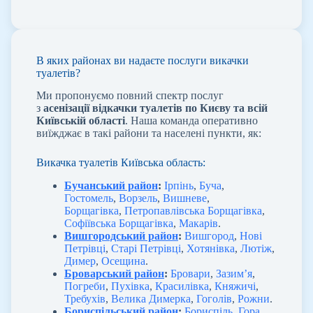
В яких районах ви надаєте послуги викачки
туалетів?
Ми пропонуємо повний спектр послуг
з
асенізації відкачки туалетів по Києву та всій
Київській області
. Наша команда оперативно
виїжджає в такі райони та населені пункти, як:
Викачка туалетів Київська область:
Бучанський район
:
Ірпінь
,
Буча
,
Гостомель
,
Ворзель
,
Вишневе
,
Борщагівка
,
Петропавлівська Борщагівка
,
Софіївська Борщагівка
,
Макарів
.
Вишгородський район
:
Вишгород
,
Нові
Петрівці
,
Старі Петрівці
,
Хотянівка
,
Лютіж
,
Димер
,
Осещина
.
Броварський район
:
Бровари
,
Зазим’я
,
Погреби
,
Пухівка
,
Красилівка
,
Княжичі
,
Требухів
,
Велика Димерка
,
Гоголів
,
Рожни
.
Бориспільський район
:
Бориспіль
,
Гора
,