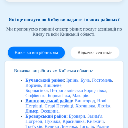
Які ще послуги по Київу ви надаєте і в яких районах?
Ми пропонуємо повний спектр різних послуг асенізації по
Києву та всій Київській області.
Викачка вигрібних ям
Відкачка септиків
Викачка вигрібних ям Київська область:
Бучанський район
:
Ірпінь
,
Буча
,
Гостомель
,
Ворзель
,
Вишневе
,
Борщагівка
,
Петропавлівська Борщагівка
,
Софіївська Борщагівка
,
Макарів
.
Вишгородський район
:
Вишгород
,
Нові
Петрівці
,
Старі Петрівці
,
Хотянівка
,
Лютіж
,
Димер
,
Осещина
.
Броварський район
:
Бровари
,
Зазим’я
,
Погреби
,
Пухівка
,
Красилівка
,
Княжичі
,
Требухів
,
Велика Димерка
,
Гоголів
,
Рожни
.