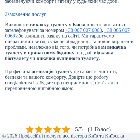
забезпечуючи комфорт і гігієну у будь-який час доби.
Замовлення послуг
Викликати
викачку туалету у Києві
просто: достатньо
зателефонувати за номером
+38 067 007 0068
,
+38 066 007
0068
або залишити заявку на сайті. Ми гарантуємо
оперативний виїзд, сучасне обладнання та повне вирішення
проблеми, незалежно від того, чи потрібна вам
викачка
туалету в приватному будинку
, на дачі,
відкачка
біотуалету
чи
викачка вуличного туалету
.
Професійна
асенізація туалету
це гарантія чистоти,
безпеки та вашого комфорту. Довірте цю роботу
спеціалістам і забудьте про неприємності, пов’язані з
переповненою вигрібною ямою.
5/5 - (1 Голос)
© 2026 Професійні послуги асенізатора Київ та Київська