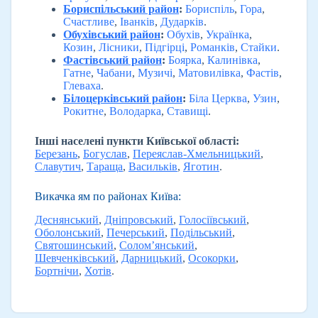
Бориспільський район
:
Бориспіль
,
Гора
,
Счастливе
,
Іванків
,
Дударків
.
Обухівський район
:
Обухів
,
Українка
,
Козин
,
Лісники
,
Підгірці
,
Романків
,
Стайки
.
Фастівський район
:
Боярка
,
Калинівка
,
Гатне
,
Чабани
,
Музичі
,
Матовилівка
,
Фастів
,
Глеваха
.
Білоцерківський район
:
Біла Церква
,
Узин
,
Рокитне
,
Володарка
,
Ставищі
.
Інші населені пункти Київської області:
Березань
,
Богуслав
,
Переяслав-Хмельницький
,
Славутич
,
Тараща
,
Васильків
,
Яготин
.
Викачка ям по районах Київа:
Деснянський
,
Дніпровський
,
Голосіївський
,
Оболонський
,
Печерський
,
Подільський
,
Святошинський
,
Солом’янський
,
Шевченківський
,
Дарницький
,
Осокорки
,
Бортнічи
,
Хотів
.