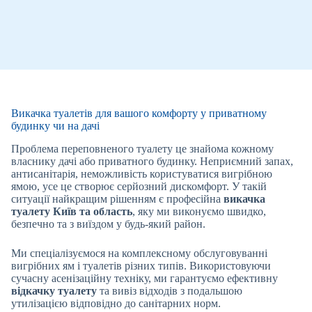
Викачка туалетів для вашого комфорту у приватному
будинку чи на дачі
Проблема переповненого туалету це знайома кожному
власнику дачі або приватного будинку. Неприємний запах,
антисанітарія, неможливість користуватися вигрібною
ямою, усе це створює серйозний дискомфорт. У такій
ситуації найкращим рішенням є професійна
викачка
туалету Київ та область
, яку ми виконуємо швидко,
безпечно та з виїздом у будь-який район.
Ми спеціалізуємося на комплексному обслуговуванні
вигрібних ям і туалетів різних типів. Використовуючи
сучасну асенізаційну техніку, ми гарантуємо ефективну
відкачку туалету
та вивіз відходів з подальшою
утилізацією відповідно до санітарних норм.