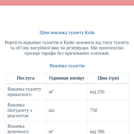
Ціни викачка туалету Київ
Вартість відкачки туалетів в Київі залежить від типу туалету
та об’єму вигрібної ями чи резервуара. Ми пропонуємо
прозорі тарифи без прихованих платежів.
Викачка туалетів
Послуга
Одиниця виміру
Ціна (грн)
Викачка туалету
м³
від 250
приватного
Викачка
біотуалету з
шт.
750
реагентом
Викачка
вуличного
м³
від 300