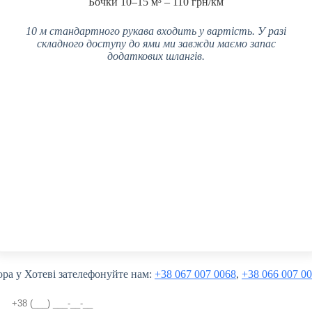
Бочки 10–15 м³ – 110 грн/км
10 м стандартного рукава входить у вартість. У разі
складного доступу до ями ми завжди маємо запас
додаткових шлангів.
ра у Хотеві зателефонуйте нам:
+38 067 007 0068
,
+38 066 007 0