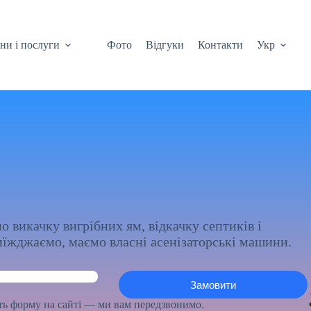
ни і послуги
Фото
Відгуки
Контакти
Укр
о викачку вигрібних ям, відкачку септиків і
иїжджаємо, маємо власні асенізаторські машини.
іть форму на сайті — ми вам передзвонимо.