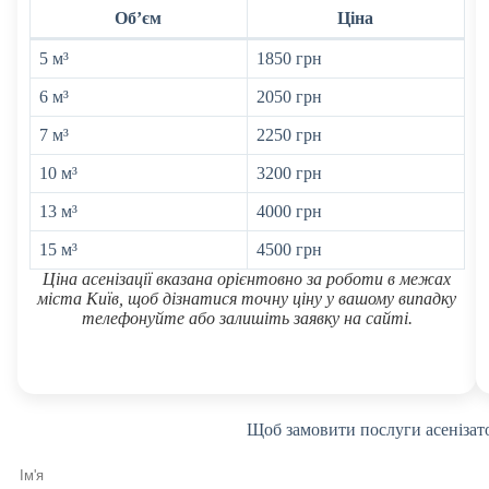
Обʼєм
Ціна
5 м³
1850 грн
6 м³
2050 грн
7 м³
2250 грн
10 м³
3200 грн
13 м³
4000 грн
15 м³
4500 грн
Ціна асенізації вказана орієнтовно за роботи в межах
міста Київ, щоб дізнатися точну ціну у вашому випадку
телефонуйте або залишіть заявку на сайті.
Щоб замовити послуги асенізато