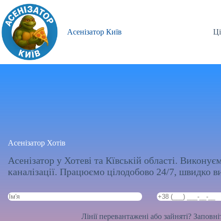
Перейти
до
вмісту
Асенізатор Київ
Ці
Асенізатор Хотів
Асенізатор у Хотеві та Кївській області. Виконуєм
каналізації. Працюємо цілодобово 24/7, швидко в
Лінії перевантажені або зайняті? Заповн