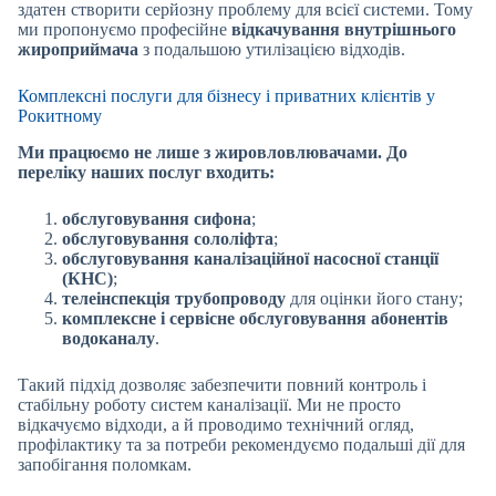
здатен створити серйозну проблему для всієї системи. Тому
ми пропонуємо професійне
відкачування внутрішнього
жироприймача
з подальшою утилізацією відходів.
Комплексні послуги для бізнесу і приватних клієнтів у
Рокитному
Ми працюємо не лише з жировловлювачами. До
переліку наших послуг входить:
обслуговування сифона
;
обслуговування сололіфта
;
обслуговування каналізаційної насосної станції
(КНС)
;
телеінспекція трубопроводу
для оцінки його стану;
комплексне і сервісне обслуговування абонентів
водоканалу
.
Такий підхід дозволяє забезпечити повний контроль і
стабільну роботу систем каналізації. Ми не просто
відкачуємо відходи, а й проводимо технічний огляд,
профілактику та за потреби рекомендуємо подальші дії для
запобігання поломкам.