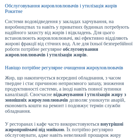
Обслуговування жировловлювачів і утилізація жирів
Рокитне
Системи водовідведення у закладах харчування, на
виробництвах та навіть у приватних будинках потребують
надійного захисту від жирів і відкладень. Для цього
встановлюють жировловлювачі, які ефективно відділяють
жирові фракції від стічних вод. Але для їхньої безперебійної
роботи потрібне регулярне
обслуговування
жировловлювачів і утилізація жирів
.
Навіщо потрібне регулярне очищення жироуловлювачів
Жир, що накопичується всередині обладнання, з часом
твердне і стає причиною неприємного запаху, зниження
продуктивності системи, а іноді навіть повної зупинки
каналізації. Своєчасне
відкачування і утилізація жиру з
зовнішніх жироуловлювачів
дозволяє уникнути аварій,
економить кошти на ремонт і подовжує термін служби
обладнання.
У ресторанах і кафе часто використовуються
внутрішні
жироприймачі під мийкою
. Їх потрібно регулярно
обслуговувати, адже навіть невеликий прошарок жиру