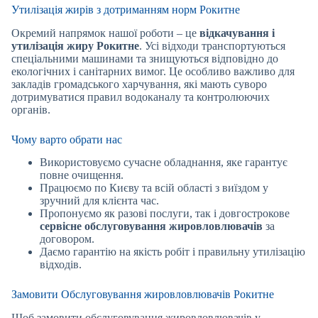
Утилізація жирів з дотриманням норм Рокитне
Окремий напрямок нашої роботи – це
відкачування і
утилізація жиру Рокитне
. Усі відходи транспортуються
спеціальними машинами та знищуються відповідно до
екологічних і санітарних вимог. Це особливо важливо для
закладів громадського харчування, які мають суворо
дотримуватися правил водоканалу та контролюючих
органів.
Чому варто обрати нас
Використовуємо сучасне обладнання, яке гарантує
повне очищення.
Працюємо по Києву та всій області з виїздом у
зручний для клієнта час.
Пропонуємо як разові послуги, так і довгострокове
сервісне обслуговування жировловлювачів
за
договором.
Даємо гарантію на якість робіт і правильну утилізацію
відходів.
Замовити Обслуговування жировловлювачів Рокитне
Щоб замовити обслуговування жировловлювачів у