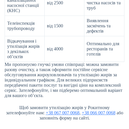
каналізаційної
від 2500
чистка насосів та
насосної станції
труб
(КНС)
Виявлення
Телеінспекція
від 1500
засмічень та
трубопроводу
дефектів
Відкачування і
Оптимально для
утилізація жирів
від 4000
ресторанів та
з декількох
готелів
об’єктів
Ми пропонуємо гнучкі умови співпраці: можна замовити
разову очистку, а також оформити постійне сервісне
обслуговування жироуловлювачів та утилізацію жирів за
індивідуальним графіком. Для великих підприємств
передбачені пакети послуг та вигідні ціни на комплексний
сервіс. Зателефонуйте, і ми підберемо оптимальний варіант
для вашого об’єкта.
Щоб замовити утилізацію жирів у Рокитному
зателефонуйте нам:
+38 067 007 0068
,
+38 066 007 0068
або
заповніть форму на сайті.