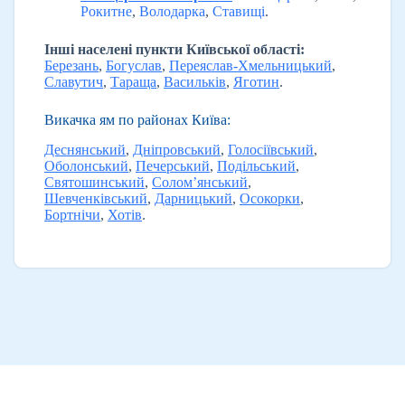
Рокитне
,
Володарка
,
Ставищі
.
Інші населені пункти Київської області:
Березань
,
Богуслав
,
Переяслав-Хмельницький
,
Славутич
,
Тараща
,
Васильків
,
Яготин
.
Викачка ям по районах Київа:
Деснянський
,
Дніпровський
,
Голосіївський
,
Оболонський
,
Печерський
,
Подільський
,
Святошинський
,
Солом’янський
,
Шевченківський
,
Дарницький
,
Осокорки
,
Бортнічи
,
Хотів
.