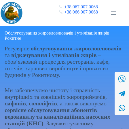
Перейти
📞
+38 067 007 0068
до
📞
+38 066 007 0068
вмісту
Обслуговування жировловлювачів і утилізація жирів
Рокитне
Регулярне
обслуговування жировловлювачів
та
відкачування і утилізація жирів
–
обов’язковий процес для ресторанів, кафе,
готелів, харчових виробництв і приватних
будинків у Рокитному.
Ми забезпечуємо чистоту і справність
внутрішніх та зовнішніх жироприймачів,
сифонів
,
сололіфтів
, а також виконуємо
сервісне обслуговування абонентів
водоканалу та каналізаційних насосних
станцій (КНС)
. Завдяки сучасному