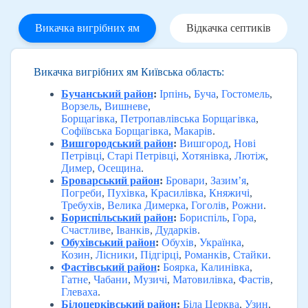
Викачка вигрібних ям
Відкачка септиків
Викачка вигрібних ям Київська область:
Бучанський район
:
Ірпінь
,
Буча
,
Гостомель
,
Ворзель
,
Вишневе
,
Борщагівка
,
Петропавлівська Борщагівка
,
Софіївська Борщагівка
,
Макарів
.
Вишгородський район
:
Вишгород
,
Нові
Петрівці
,
Старі Петрівці
,
Хотянівка
,
Лютіж
,
Димер
,
Осещина
.
Броварський район
:
Бровари
,
Зазим’я
,
Погреби
,
Пухівка
,
Красилівка
,
Княжичі
,
Требухів
,
Велика Димерка
,
Гоголів
,
Рожни
.
Бориспільський район
:
Бориспіль
,
Гора
,
Счастливе
,
Іванків
,
Дударків
.
Обухівський район
:
Обухів
,
Українка
,
Козин
,
Лісники
,
Підгірці
,
Романків
,
Стайки
.
Фастівський район
:
Боярка
,
Калинівка
,
Гатне
,
Чабани
,
Музичі
,
Матовилівка
,
Фастів
,
Глеваха
.
Білоцерківський район
:
Біла Церква
,
Узин
,