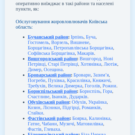
оперативно виїжджає в такі райони та населені
пункти, як:
Обслуговування жировловлювачів Київська
область:
Бучанський район
:
Ірпінь
,
Буча
,
Гостомель
,
Ворзель
,
Вишневе
,
Борщагівка
,
Петропавлівська Борщагівка
,
Софіївська Борщагівка
,
Макарів
.
Вишгородський район
:
Вишгород
,
Нові
Петрівці
,
Старі Петрівці
,
Хотянівка
,
Лютіж
,
Димер
,
Осещина
.
Броварський район
:
Бровари
,
Зазим’я
,
Погреби
,
Пухівка
,
Красилівка
,
Княжичі
,
Требухів
,
Велика Димерка
,
Гоголів
,
Рожни
.
Бориспільський район
:
Бориспіль
,
Гора
,
Счастливе
,
Іванків
,
Дударків
.
Обухівський район
:
Обухів
,
Українка
,
Козин
,
Лісники
,
Підгірці
,
Романків
,
Стайки
.
Фастівський район
:
Боярка
,
Калинівка
,
Гатне
,
Чабани
,
Музичі
,
Матовилівка
,
Фастів
,
Глеваха
.
Білоцерківський район
:
Біла Церква
,