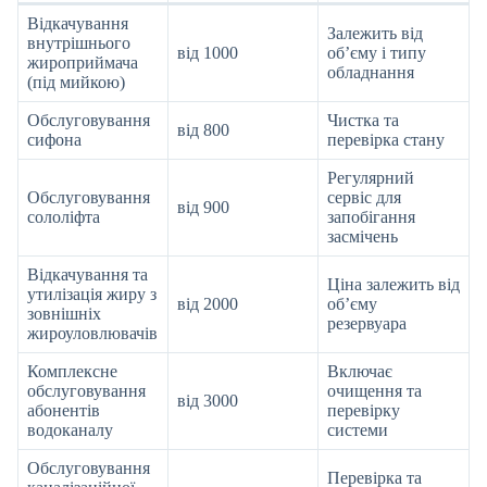
Відкачування
Залежить від
внутрішнього
від 1000
об’єму і типу
жироприймача
обладнання
(під мийкою)
Обслуговування
Чистка та
від 800
сифона
перевірка стану
Регулярний
Обслуговування
сервіс для
від 900
сололіфта
запобігання
засмічень
Відкачування та
Ціна залежить від
утилізація жиру з
від 2000
об’єму
зовнішніх
резервуара
жироуловлювачів
Комплексне
Включає
обслуговування
очищення та
від 3000
абонентів
перевірку
водоканалу
системи
Обслуговування
Перевірка та