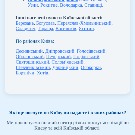
Узин
,
Рокитне
,
Володарка
,
Ставищі
.
Інші населені пункти Київської області:
Березань
,
Богуслав
,
Переяслав-Хмельницький
,
Славутич
,
Тараща
,
Васильків
,
Яготин
.
По районах Київа:
Деснянський
,
Дніпровський
,
Голосіївський
,
Оболонський
,
Печерський
,
Подільський
,
Святошинський
,
Солом’янський
,
Шевченківський
,
Дарницький
,
Осокорки
,
Бортнічи
,
Хотів
.
Які ще послуги по Київу ви надаєте і в яких районах?
Ми пропонуємо повний спектр різних послуг асенізації по
Києву та всій Київській області.