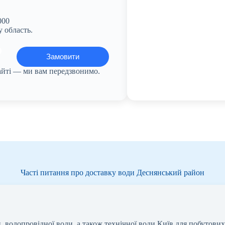
000
 область.
сайті — ми вам передзвонимо.
Часті питання про доставку води Деснянський район
 водопровідної води, а також технічної води Київ для побутови