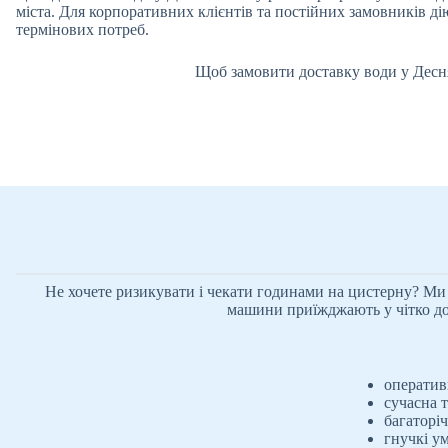
міста. Для корпоративних клієнтів та постійних замовників ді
термінових потреб.
Щоб замовити доставку води у Десн
Не хочете ризикувати і чекати годинами на цистерну? Ми
машини приїжджають у чітко домо
оператив
сучасна т
багаторіч
гнучкі ум