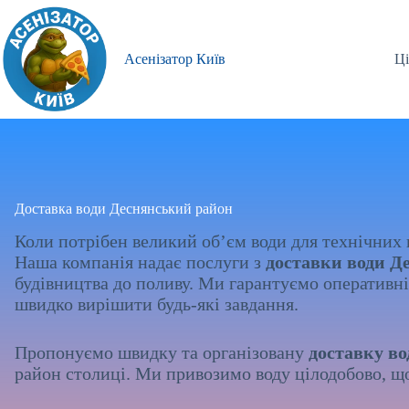
Перейти
до
вмісту
Асенізатор Київ
Ці
Доставка води Деснянський район
Коли потрібен великий об’єм води для технічних 
Наша компанія надає послуги з
доставки води Д
будівництва до поливу. Ми гарантуємо оперативніс
швидко вирішити будь-які завдання.
Пропонуємо швидку та організовану
доставку во
район столиці. Ми привозимо воду цілодобово, що