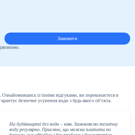
дзвонимо.
. Ознайомившись із їхніми відгуками, ви переконаєтеся в
арантує безпечне усунення води з будь-якого об’єкта.
На будівництві без води – ніяк. Замовляємо технічну
воду регулярно. Приємно, що можна платити по
безналу, все офіційно і без проблем з бухгалтерією.