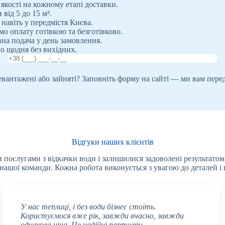
 якості на кожному етапі доставки.
від 5 до 15 м³.
 навіть у передмістя Києва.
о оплату готівкою та безготівково.
на подача у день замовлення.
 щодня без вихідних.
ревантажені або зайняті? Заповніть форму на сайті — ми вам пере
Відгуки наших клієнтів
 послугами з відкачки води і залишилися задоволені результатом
 нашої команди. Кожна робота виконується з увагою до деталей і г
У нас теплиці, і без води бізнес стоїть.
Користуємося вже рік, завжди вчасно, завжди
однакова ціна. Це надійні партнери.