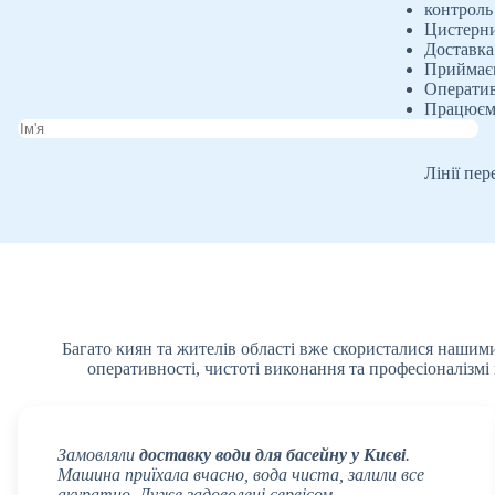
контроль
Цистерни 
Доставка
Приймаєм
Оператив
Працюємо
Лінії пе
Багато киян та жителів області вже скористалися нашими
оперативності, чистоті виконання та професіоналізмі
Замовляли
доставку води для басейну у Києві
.
Машина приїхала вчасно, вода чиста, залили все
акуратно. Дуже задоволені сервісом.