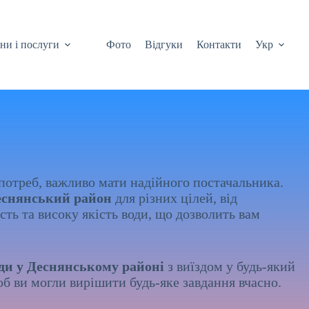
ни і послуги
Фото
Відгуки
Контакти
Укр
потреб, важливо мати надійного постачальника.
еснянський район
для різних цілей, від
ть та високу якість води, що дозволить вам
ди у Деснянському районі
з виїздом у будь-який
б ви могли вирішити будь-яке завдання вчасно.