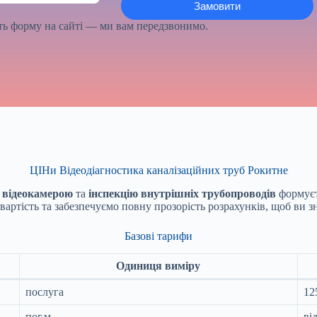
іть форму на сайті — ми вам передзвонимо.
ЦІНи Відеодіагностика каналізаційних труб Рокитне
б відеокамерою
та
інспекцію внутрішніх трубопроводів
формуєт
ртість та забезпечуємо повну прозорість розрахунків, щоб ви зн
Базові тарифи
Одиниця виміру
послуга
12
пог.м.
ві