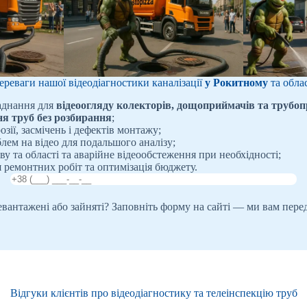
ереваги нашої відеодіагностики каналізації
у Рокитному
та облас
аднання для
відеоогляду колекторів, дощоприймачів та трубоп
я труб без розбирання
;
зії, засмічень і дефектів монтажу;
лем на відео для подальшого аналізу;
у та області та аварійне відеообстеження при необхідності;
ремонтних робіт та оптимізація бюджету.
ревантажені або зайняті? Заповніть форму на сайті — ми вам пере
Відгуки клієнтів про відеодіагностику та телеінспекцію труб