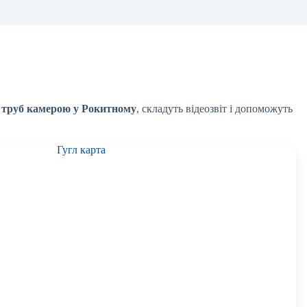
х труб камерою у Рокитному
, складуть відеозвіт і допоможуть
Гугл карта