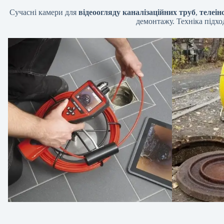
Сучасні камери для
відеоогляду каналізаційних труб
,
телеінс
демонтажу. Техніка підх