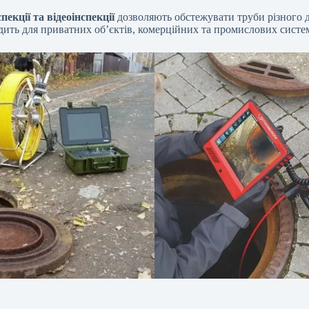
пекції та відеоінспекції
дозволяють обстежувати труби різного д
одить для приватних об’єктів, комерційних та промислових сист