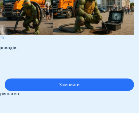
ті
роводів
;
дзвонимо.