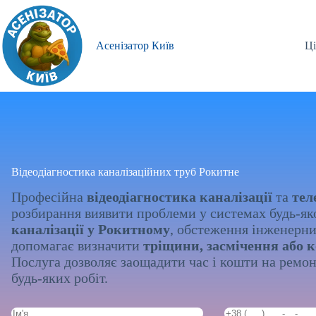
Перейти
до
вмісту
Асенізатор Київ
Ці
Відеодіагностика каналізаційних труб Рокитне
Професійна
відеодіагностика каналізації
та
тел
розбирання виявити проблеми у системах будь-як
каналізації у Рокитному
, обстеження інженерни
допомагає визначити
тріщини, засмічення або 
Послуга дозволяє заощадити час і кошти на ремон
будь-яких робіт.