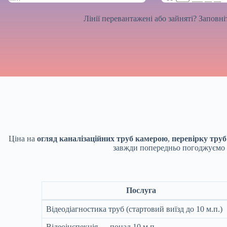
Лінії перевантажені або зайняті? Заповн
Ціна на
огляд каналізаційних труб камерою
,
перевірку тру
завжди попередньо погоджуємо ва
Послуга
Відеодіагностика труб (стартовий виїзд до 10 м.п.)
Відеоінспекція — понад 10 м.п.