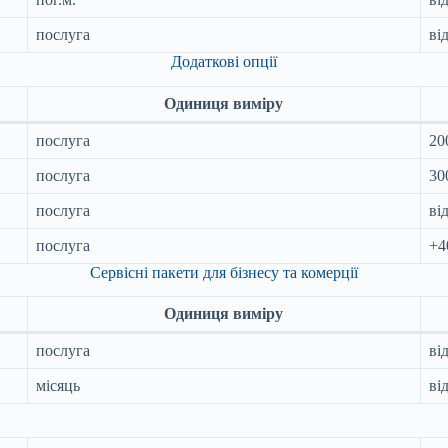
послуга
ві
Додаткові опції
Одиниця виміру
послуга
20
послуга
30
послуга
ві
послуга
+4
Сервісні пакети для бізнесу та комерції
Одиниця виміру
послуга
ві
місяць
ві