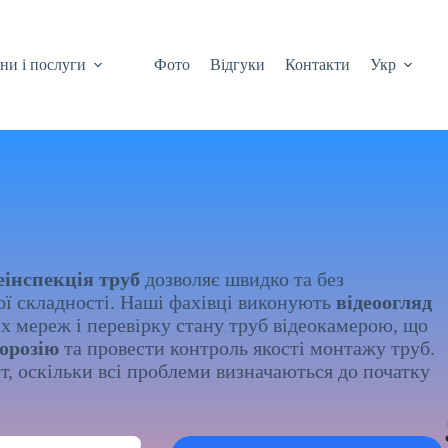
ни і послуги
Фото
Відгуки
Контакти
Укр
еінспекція труб
дозволяє швидко та без
ої складності. Наші фахівці виконують
відеоогляд
х мереж і перевірку стану труб відеокамерою, що
корозію
та провести контроль якості монтажу труб.
т, оскільки всі проблеми визначаються до початку