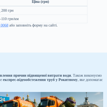
Ціна (грн)
д 200 грн
–110 грн/км
 0068
або заповніть форму на сайті.
влення причин підвищеної витрати води
. Також виконуємо
ве
експрес-відеообстеження труб
у Рокитному
, яке допомагає