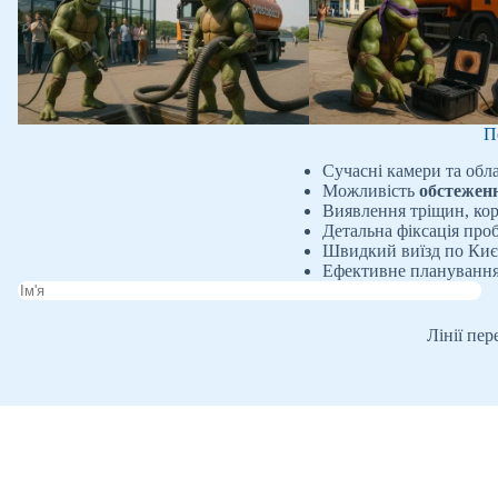
П
Сучасні камери та обл
Можливість
обстеженн
Виявлення тріщин, коро
Детальна фіксація проб
Швидкий виїзд по Києв
Ефективне планування 
Лінії пе