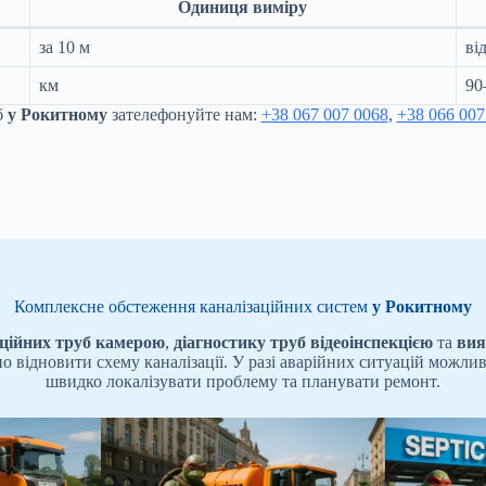
Одиниця виміру
за 10 м
ві
км
90
б
у Рокитному
зателефонуйте нам:
+38 067 007 0068
,
+38 066 007
Комплексне обстеження каналізаційних систем
у Рокитному
аційних труб камерою
,
діагностику труб відеоінспекцією
та
вия
чно відновити схему каналізації. У разі аварійних ситуацій можли
швидко локалізувати проблему та планувати ремонт.