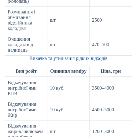
(колодязь)
Розмивання і
обмивання
шт.
2500
відстійника
колодязя
Очищення
колодязя від
шт.
470–500
налипань
Викачка та утилізація рідких відходів
Вид робіт
Одиниця виміру
Ціна, грн
Відкачування
вигрібної ями
10 куб.
3500–4000
РПВ
Відкачування
вигрібної ями
10 куб.
4500–5000
Жир
Відкачування
жировловлювача
шт.
1200–3000
під мийкою