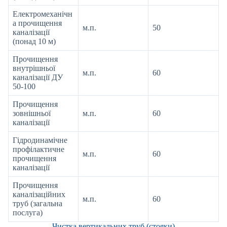
Електромеханічн
а прочищення
м.п.
50
каналізації
(понад 10 м)
Прочищення
внутрішньої
м.п.
60
каналізації ДУ
50-100
Прочищення
зовнішньої
м.п.
60
каналізації
Гідродинамічне
профілактичне
м.п.
60
прочищення
каналізації
Прочищення
каналізаційних
м.п.
60
труб (загальна
послуга)
Чистка вертикальних труб (стояки)