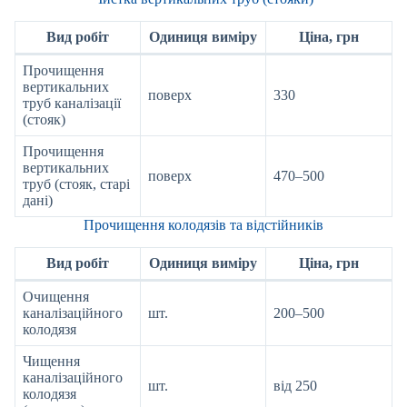
Вид робіт
Одиниця виміру
Ціна, грн
Прочищення
вертикальних
поверх
330
труб каналізації
(стояк)
Прочищення
вертикальних
поверх
470–500
труб (стояк, старі
дані)
Прочищення колодязів та відстійників
Вид робіт
Одиниця виміру
Ціна, грн
Очищення
каналізаційного
шт.
200–500
колодязя
Чищення
каналізаційного
шт.
від 250
колодязя