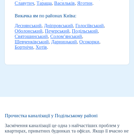
Славутич
,
Тараща
,
Васильків
,
Яготин
.
Викачка ям по районах Київа:
Деснянський
,
Дніпровський
,
Голосіївський
,
Оболонський
,
Печерський
,
Подільський
,
Святошинський
,
Солом’янський
,
Шевченківський
,
Дарницький
,
Осокорки
,
Бортнічи
,
Хотів
.
Прочистка каналізації у Подільському районі
Засмічення каналізації це одна з найчастіших проблем у
квартирах, приватних будинках та офісах. Якщо її вчасно не