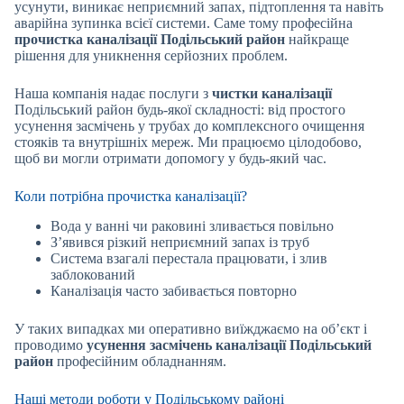
усунути, виникає неприємний запах, підтоплення та навіть
аварійна зупинка всієї системи. Саме тому професійна
прочистка каналізації Подільський район
найкраще
рішення для уникнення серйозних проблем.
Наша компанія надає послуги з
чистки каналізації
Подільський район будь-якої складності: від простого
усунення засмічень у трубах до комплексного очищення
стояків та внутрішніх мереж. Ми працюємо цілодобово,
щоб ви могли отримати допомогу у будь-який час.
Коли потрібна прочистка каналізації?
Вода у ванні чи раковині зливається повільно
З’явився різкий неприємний запах із труб
Система взагалі перестала працювати, і злив
заблокований
Каналізація часто забивається повторно
У таких випадках ми оперативно виїжджаємо на об’єкт і
проводимо
усунення засмічень каналізації Подільський
район
професійним обладнанням.
Наші методи роботи у Подільському районі