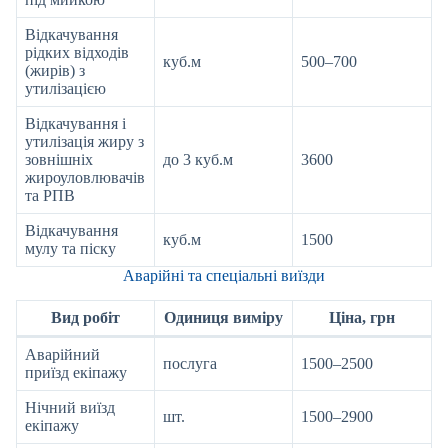
Відкачування
рідких відходів
куб.м
500–700
(жирів) з
утилізацією
Відкачування і
утилізація жиру з
зовнішніх
до 3 куб.м
3600
жироуловлювачів
та РПВ
Відкачування
куб.м
1500
мулу та піску
Аварійні та спеціальні виїзди
Вид робіт
Одиниця виміру
Ціна, грн
Аварійний
послуга
1500–2500
приїзд екіпажу
Нічний виїзд
шт.
1500–2900
екіпажу