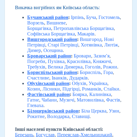
Викачка вигрібних ям Київська область:
Бучанський район
:
Ірпінь
,
Буча
,
Гостомель
,
Ворзель
,
Вишневе
,
Борщагівка
,
Петропавлівська Борщагівка
,
Софіївська Борщагівка
,
Макарів
.
Вишгородський район
:
Вишгород
,
Нові
Петрівці
,
Старі Петрівці
,
Хотянівка
,
Лютіж
,
Димер
,
Осещина
.
Броварський район
:
Бровари
,
Зазим’я
,
Погреби
,
Пухівка
,
Красилівка
,
Княжичі
,
Требухів
,
Велика Димерка
,
Гоголів
,
Рожни
.
Бориспільський район
:
Бориспіль
,
Гора
,
Счастливе
,
Іванків
,
Дударків
.
Обухівський район
:
Обухів
,
Українка
,
Козин
,
Лісники
,
Підгірці
,
Романків
,
Стайки
.
Фастівський район
:
Боярка
,
Калинівка
,
Гатне
,
Чабани
,
Музичі
,
Матовилівка
,
Фастів
,
Глеваха
.
Білоцерківський район
:
Біла Церква
,
Узин
,
Рокитне
,
Володарка
,
Ставищі
.
Інші населені пункти Київської області:
Березань
,
Богуслав
,
Переяслав-Хмельницький
,