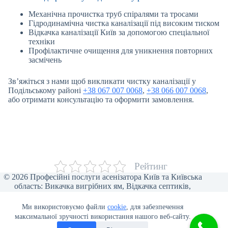
Механічна прочистка труб спіралями та тросами
Гідродинамічна чистка каналізації під високим тиском
Відкачка каналізації Київ за допомогою спеціальної
техніки
Профілактичне очищення для уникнення повторних
засмічень
Зв’яжіться з нами щоб викликати чистку каналізації у
Подільському районі
+38 067 007 0068
,
+38 066 007 0068
,
або отримати консультацію та оформити замовлення.
Рейтинг
© 2026 Професійні послуги асенізатора Київ та Київська
область: Викачка вигрібних ям, Відкачка септиків,
Прочищення каналізації, Відкачка туалетів, Викачка води,
Асенізаторські послуги для бізнесу, Викачка ілу та піску,
Ми використовуємо файли
cookie
, для забезпечення
Відеоінспекція труб, Мулосос, Чистка ям від мулу.
максимальної зручності використання нашого веб-сайту.