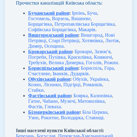
Прочистки каналізацій Київська область:
Бучанський район
:
Ірпінь
,
Буча
,
Гостомель
,
Ворзель
,
Вишневе
,
Борщагівка
,
Петропавлівська Борщагівка
,
Софіївська Борщагівка
,
Макарів
.
Вишгородський район
:
Вишгород
,
Нові
Петрівці
,
Старі Петрівці
,
Хотянівка
,
Лютіж
,
Димер
,
Осещина
.
Броварський район
:
Бровари
,
Зазим’я
,
Погреби
,
Пухівка
,
Красилівка
,
Княжичі
,
Требухів
,
Велика Димерка
,
Гоголів
,
Рожни
.
Бориспільський район
:
Бориспіль
,
Гора
,
Счастливе
,
Іванків
,
Дударків
.
Обухівський район
:
Обухів
,
Українка
,
Козин
,
Лісники
,
Підгірці
,
Романків
,
Стайки
.
Фастівський район
:
Боярка
,
Калинівка
,
Гатне
,
Чабани
,
Музичі
,
Матовилівка
,
Фастів
,
Глеваха
.
Білоцерківський район
:
Біла Церква
,
Узин
,
Рокитне
,
Володарка
,
Ставищі
.
Інші населені пункти Київської області:
Березань
,
Богуслав
,
Переяслав-Хмельницький
,