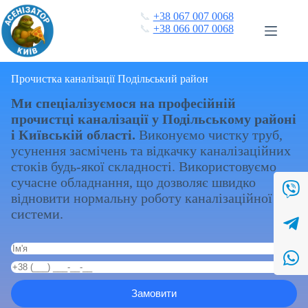
Перейти
📞
+38 067 007 0068
до
📞
+38 066 007 0068
вмісту
Прочистка каналізації Подільський район
Ми спеціалізуємося на професійній
прочистці каналізації у Подільському районі
і Київській області.
Виконуємо чистку труб,
усунення засмічень та відкачку каналізаційних
стоків будь-якої складності. Використовуємо
сучасне обладнання, що дозволяє швидко
відновити нормальну роботу каналізаційної
системи.