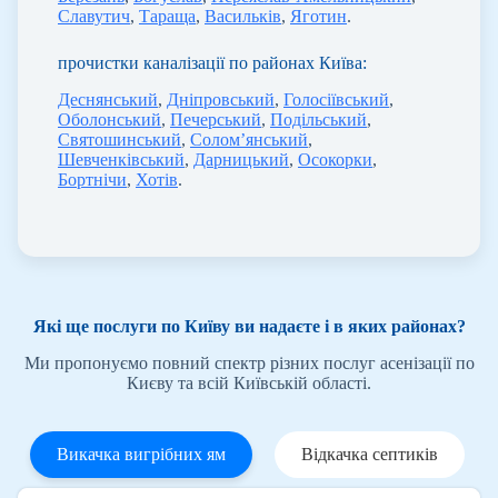
Славутич
,
Тараща
,
Васильків
,
Яготин
.
прочистки каналізації по районах Київа:
Деснянський
,
Дніпровський
,
Голосіївський
,
Оболонський
,
Печерський
,
Подільський
,
Святошинський
,
Солом’янський
,
Шевченківський
,
Дарницький
,
Осокорки
,
Бортнічи
,
Хотів
.
Які ще послуги по Київу ви надаєте і в яких районах?
Ми пропонуємо повний спектр різних послуг асенізації по
Києву та всій Київській області.
Викачка вигрібних ям
Відкачка септиків