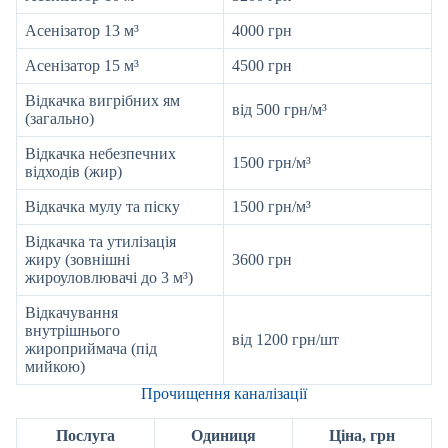
Асенізатор 13 м³
4000 грн
Асенізатор 15 м³
4500 грн
Відкачка вигрібних ям
від 500 грн/м³
(загально)
Відкачка небезпечних
1500 грн/м³
відходів (жир)
Відкачка мулу та піску
1500 грн/м³
Відкачка та утилізація
жиру (зовнішні
3600 грн
жироуловлювачі до 3 м³)
Відкачування
внутрішнього
від 1200 грн/шт
жироприймача (під
мийкою)
Прочищення каналізації
Послуга
Одиниця
Ціна, грн