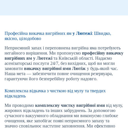
Професійна викачка вигрібних ям
у Лютежі
: Швидко,
якісно, цілодобово
Неприємний запах і переповнена вигрібна яма потребують
негайного вирішення. Ми пропонуємо
професійну викачку
вигрібних ям
у Лютежі
та Київській області. Надаємо
асенізаторські послуги 24/7, без вихідних, щоб ви могли
замовити
викачку вигрібної ями
Лютіж
у будь-який час.
Наша мета — забезпечити повне очищення резервуара,
гарантуючи його безперебійну роботу надовго.
Комплексна відкачка з чисткою від мулу та твердих
відкладень
Ми проводимо
комплексну чистку вигрібної ями
від мулу,
жирових відкладень та інших забруднень. За допомогою
сучасного вакуумного обладнання ми виконуємо глибоке
очищення, яке запобігає появі неприємного запаху та
значно сповільнює наступне заповнення. Ми ефективно