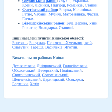
Обухівський район
:
Обухів
,
Українка
,
Козин
,
Лісники
,
Підгірці
,
Романків
,
Стайки
.
Фастівський район
:
Боярка
,
Калинівка
,
Гатне
,
Чабани
,
Музичі
,
Матовилівка
,
Фастів
,
Глеваха
.
Білоцерківський район
:
Біла Церква
,
Узин
,
Рокитне
,
Володарка
,
Ставищі
.
Інші населені пункти Київської області:
Березань
,
Богуслав
,
Переяслав-Хмельницький
,
Славутич
,
Тараща
,
Васильків
,
Яготин
.
Викачка ям по районах Київа:
Деснянський
,
Дніпровський
,
Голосіївський
,
Оболонський
,
Печерський
,
Подільський
,
Святошинський
,
Солом’янський
,
Шевченківський
,
Дарницький
,
Осокорки
,
Бортнічи
,
Хотів
.