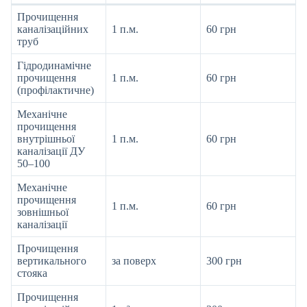
Прочищення
каналізаційних
1 п.м.
60 грн
труб
Гідродинамічне
прочищення
1 п.м.
60 грн
(профілактичне)
Механічне
прочищення
внутрішньої
1 п.м.
60 грн
каналізації ДУ
50–100
Механічне
прочищення
1 п.м.
60 грн
зовнішньої
каналізації
Прочищення
вертикального
за поверх
300 грн
стояка
Прочищення