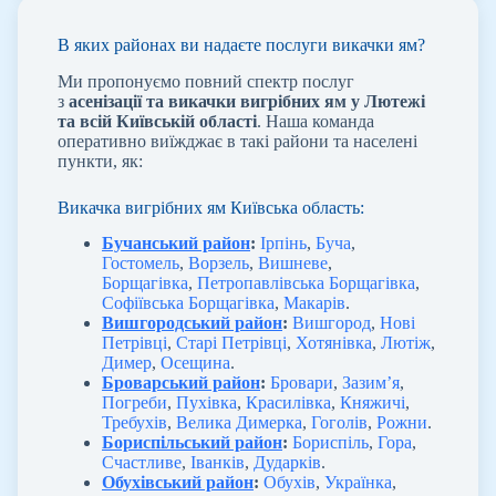
В яких районах ви надаєте послуги викачки ям?
Ми пропонуємо повний спектр послуг
з
асенізації та викачки вигрібних ям у Лютежі
та всій Київській області
. Наша команда
оперативно виїжджає в такі райони та населені
пункти, як:
Викачка вигрібних ям Київська область:
Бучанський район
:
Ірпінь
,
Буча
,
Гостомель
,
Ворзель
,
Вишневе
,
Борщагівка
,
Петропавлівська Борщагівка
,
Софіївська Борщагівка
,
Макарів
.
Вишгородський район
:
Вишгород
,
Нові
Петрівці
,
Старі Петрівці
,
Хотянівка
,
Лютіж
,
Димер
,
Осещина
.
Броварський район
:
Бровари
,
Зазим’я
,
Погреби
,
Пухівка
,
Красилівка
,
Княжичі
,
Требухів
,
Велика Димерка
,
Гоголів
,
Рожни
.
Бориспільський район
:
Бориспіль
,
Гора
,
Счастливе
,
Іванків
,
Дударків
.
Обухівський район
:
Обухів
,
Українка
,