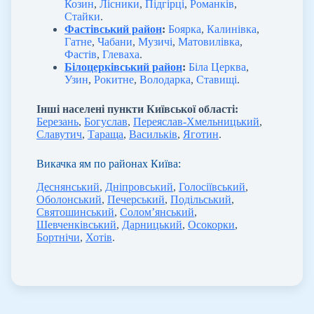
Козин
,
Лісники
,
Підгірці
,
Романків
,
Стайки
.
Фастівський район
:
Боярка
,
Калинівка
,
Гатне
,
Чабани
,
Музичі
,
Матовилівка
,
Фастів
,
Глеваха
.
Білоцерківський район
:
Біла Церква
,
Узин
,
Рокитне
,
Володарка
,
Ставищі
.
Інші населені пункти Київської області:
Березань
,
Богуслав
,
Переяслав-Хмельницький
,
Славутич
,
Тараща
,
Васильків
,
Яготин
.
Викачка ям по районах Київа:
Деснянський
,
Дніпровський
,
Голосіївський
,
Оболонський
,
Печерський
,
Подільський
,
Святошинський
,
Солом’янський
,
Шевченківський
,
Дарницький
,
Осокорки
,
Бортнічи
,
Хотів
.