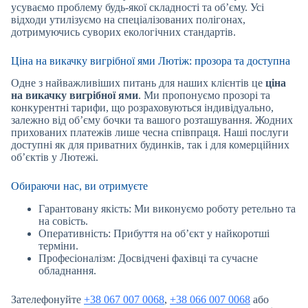
усуваємо проблему будь-якої складності та об’єму. Усі
відходи утилізуємо на спеціалізованих полігонах,
дотримуючись суворих екологічних стандартів.
Ціна на викачку вигрібної ями Лютіж: прозора та доступна
Одне з найважливіших питань для наших клієнтів це
ціна
на викачку вигрібної ями
. Ми пропонуємо прозорі та
конкурентні тарифи, що розраховуються індивідуально,
залежно від об’єму бочки та вашого розташування. Жодних
прихованих платежів лише чесна співпраця. Наші послуги
доступні як для приватних будинків, так і для комерційних
об’єктів у Лютежі.
Обираючи нас, ви отримуєте
Гарантовану якість: Ми виконуємо роботу ретельно та
на совість.
Оперативність: Прибуття на об’єкт у найкоротші
терміни.
Професіоналізм: Досвідчені фахівці та сучасне
обладнання.
Зателефонуйте
+38 067 007 0068
,
+38 066 007 0068
або