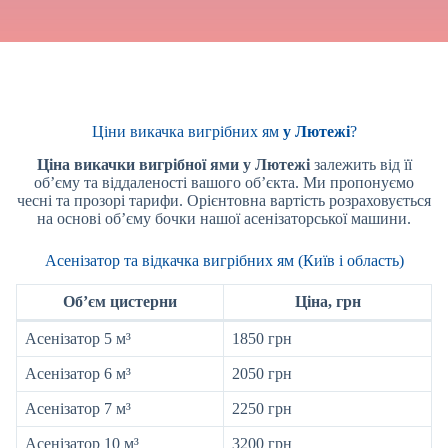
Ціни викачка вигрібних ям
у Лютежі
?
Ціна викачки вигрібної ями
у Лютежі
залежить від її
об’єму та віддаленості вашого об’єкта. Ми пропонуємо
чесні та прозорі тарифи. Орієнтовна вартість розраховується
на основі об’єму бочки нашої асенізаторської машини.
Асенізатор та відкачка вигрібних ям (Київ і область)
Об’єм цистерни
Ціна, грн
Асенізатор 5 м³
1850 грн
Асенізатор 6 м³
2050 грн
Асенізатор 7 м³
2250 грн
Асенізатор 10 м³
3200 грн