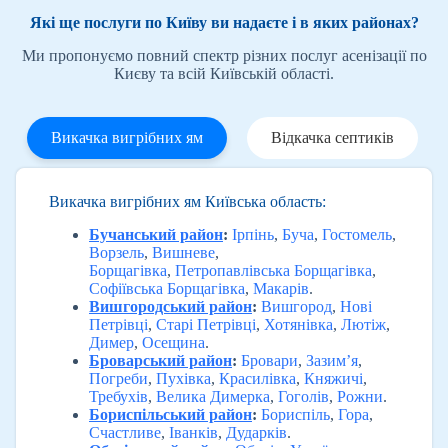
Які ще послуги по Київу ви надаєте і в яких районах?
Ми пропонуємо повний спектр різних послуг асенізації по
Києву та всій Київській області.
Викачка вигрібних ям
Відкачка септиків
Викачка вигрібних ям Київська область:
Бучанський район
:
Ірпінь
,
Буча
,
Гостомель
,
Ворзель
,
Вишневе
,
Борщагівка
,
Петропавлівська Борщагівка
,
Софіївська Борщагівка
,
Макарів
.
Вишгородський район
:
Вишгород
,
Нові
Петрівці
,
Старі Петрівці
,
Хотянівка
,
Лютіж
,
Димер
,
Осещина
.
Броварський район
:
Бровари
,
Зазим’я
,
Погреби
,
Пухівка
,
Красилівка
,
Княжичі
,
Требухів
,
Велика Димерка
,
Гоголів
,
Рожни
.
Бориспільський район
:
Бориспіль
,
Гора
,
Счастливе
,
Іванків
,
Дударків
.