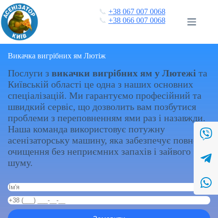
Перейти
📞
+38 067 007 0068
до
📞
+38 066 007 0068
вмісту
Викачка вигрібних ям Лютіж
Послуги з
викачки вигрібних ям у Лютежі
та
Київській області це одна з наших основних
спеціалізацій. Ми гарантуємо професійний та
швидкий сервіс, що дозволить вам позбутися
проблеми з переповненням ями раз і назавжди.
Наша команда використовує потужну
асенізаторську машину, яка забезпечує повне
очищення без неприємних запахів і зайвого
шуму.