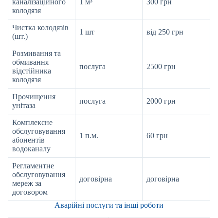
каналізаційного
1 м³
300 грн
колодязя
Чистка колодязів
1 шт
від 250 грн
(шт.)
Розмивання та
обмивання
послуга
2500 грн
відстійника
колодязя
Прочищення
послуга
2000 грн
унітаза
Комплексне
обслуговування
1 п.м.
60 грн
абонентів
водоканалу
Регламентне
обслуговування
договірна
договірна
мереж за
договором
Аварійні послуги та інші роботи