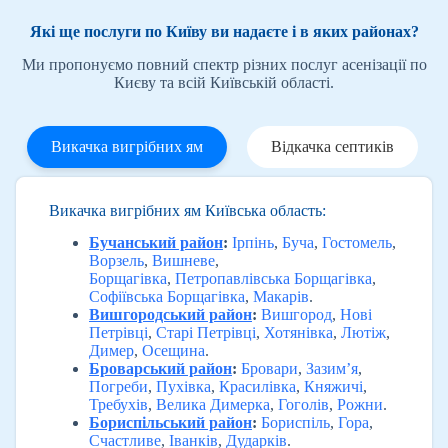
Які ще послуги по Київу ви надаєте і в яких районах?
Ми пропонуємо повний спектр різних послуг асенізації по
Києву та всій Київській області.
Викачка вигрібних ям
Відкачка септиків
Викачка вигрібних ям Київська область:
Бучанський район
:
Ірпінь
,
Буча
,
Гостомель
,
Ворзель
,
Вишневе
,
Борщагівка
,
Петропавлівська Борщагівка
,
Софіївська Борщагівка
,
Макарів
.
Вишгородський район
:
Вишгород
,
Нові
Петрівці
,
Старі Петрівці
,
Хотянівка
,
Лютіж
,
Димер
,
Осещина
.
Броварський район
:
Бровари
,
Зазим’я
,
Погреби
,
Пухівка
,
Красилівка
,
Княжичі
,
Требухів
,
Велика Димерка
,
Гоголів
,
Рожни
.
Бориспільський район
:
Бориспіль
,
Гора
,
Счастливе
,
Іванків
,
Дударків
.