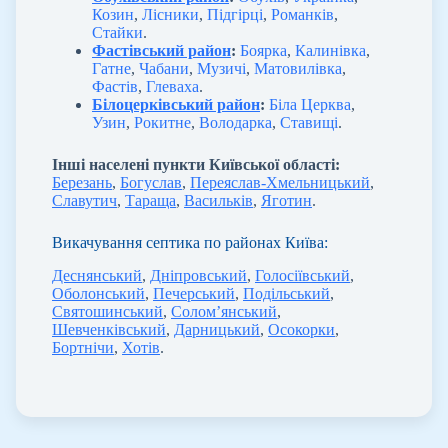
Козин
,
Лісники
,
Підгірці
,
Романків
,
Стайки
.
Фастівський район
:
Боярка
,
Калинівка
,
Гатне
,
Чабани
,
Музичі
,
Матовилівка
,
Фастів
,
Глеваха
.
Білоцерківський район
:
Біла Церква
,
Узин
,
Рокитне
,
Володарка
,
Ставищі
.
Інші населені пункти Київської області:
Березань
,
Богуслав
,
Переяслав-Хмельницький
,
Славутич
,
Тараща
,
Васильків
,
Яготин
.
Викачування септика по районах Київа:
Деснянський
,
Дніпровський
,
Голосіївський
,
Оболонський
,
Печерський
,
Подільський
,
Святошинський
,
Солом’янський
,
Шевченківський
,
Дарницький
,
Осокорки
,
Бортнічи
,
Хотів
.