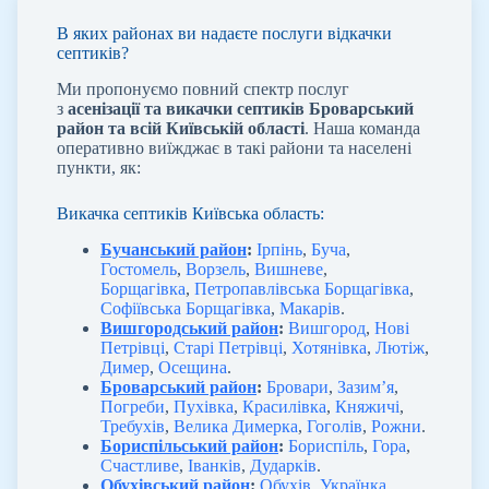
В яких районах ви надаєте послуги відкачки
септиків?
Ми пропонуємо повний спектр послуг
з
асенізації та викачки септиків Броварський
район та всій Київській області
. Наша команда
оперативно виїжджає в такі райони та населені
пункти, як:
Викачка септиків Київська область:
Бучанський район
:
Ірпінь
,
Буча
,
Гостомель
,
Ворзель
,
Вишневе
,
Борщагівка
,
Петропавлівська Борщагівка
,
Софіївська Борщагівка
,
Макарів
.
Вишгородський район
:
Вишгород
,
Нові
Петрівці
,
Старі Петрівці
,
Хотянівка
,
Лютіж
,
Димер
,
Осещина
.
Броварський район
:
Бровари
,
Зазим’я
,
Погреби
,
Пухівка
,
Красилівка
,
Княжичі
,
Требухів
,
Велика Димерка
,
Гоголів
,
Рожни
.
Бориспільський район
:
Бориспіль
,
Гора
,
Счастливе
,
Іванків
,
Дударків
.
Обухівський район
:
Обухів
,
Українка
,