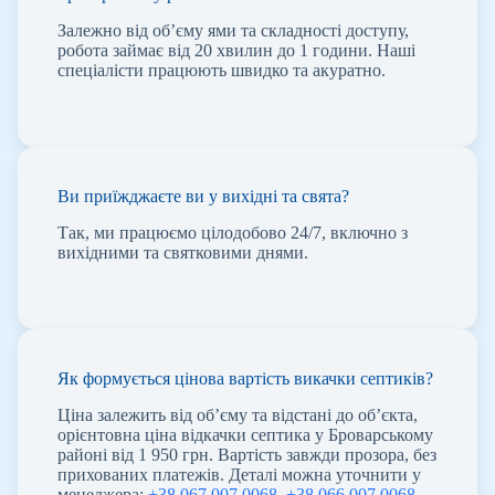
Залежно від об’єму ями та складності доступу,
робота займає від 20 хвилин до 1 години. Наші
спеціалісти працюють швидко та акуратно.
Ви приїжджаєте ви у вихідні та свята?
Так, ми працюємо цілодобово 24/7, включно з
вихідними та святковими днями.
Як формується цінова вартість викачки септиків?
Ціна залежить від об’єму та відстані до об’єкта,
орієнтовна ціна відкачки септика у Броварському
районі від 1 950 грн. Вартість завжди прозора, без
прихованих платежів. Деталі можна уточнити у
менеджера:
+38 067 007 0068
,
+38 066 007 0068
.