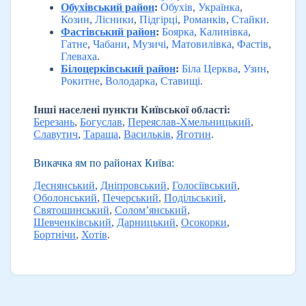
Обухівський район
:
Обухів
,
Українка
,
Козин
,
Лісники
,
Підгірці
,
Романків
,
Стайки
.
Фастівський район
:
Боярка
,
Калинівка
,
Гатне
,
Чабани
,
Музичі
,
Матовилівка
,
Фастів
,
Глеваха
.
Білоцерківський район
:
Біла Церква
,
Узин
,
Рокитне
,
Володарка
,
Ставищі
.
Інші населені пункти Київської області:
Березань
,
Богуслав
,
Переяслав-Хмельницький
,
Славутич
,
Тараща
,
Васильків
,
Яготин
.
Викачка ям по районах Київа:
Деснянський
,
Дніпровський
,
Голосіївський
,
Оболонський
,
Печерський
,
Подільський
,
Святошинський
,
Солом’янський
,
Шевченківський
,
Дарницький
,
Осокорки
,
Бортнічи
,
Хотів
.