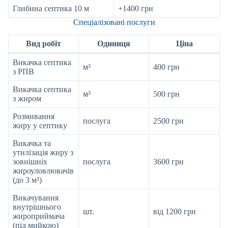
Глибина септика 10 м
+1400 грн
Спеціалізовані послуги
Вид робіт
Одиниця
Ціна
Викачка септика
м³
400 грн
з РПВ
Викачка септика
м³
500 грн
з жиром
Розмивання
послуга
2500 грн
жиру у септику
Викачка та
утилізація жиру з
зовнішніх
послуга
3600 грн
жироуловлювачів
(до 3 м³)
Викачування
внутрішнього
шт.
від 1200 грн
жироприймача
(під мийкою)