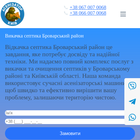
Перейти
📞
+38 067 007 0068
до
📞
+38 066 007 0068
вмісту
Викачка септика Броварський район
Відкачка септика Броварський район це
завдання, яке потребує досвіду та надійної
техніки. Ми надаємо повний комплекс послуг з
викачки та очищення септиків у Броварському
районі та Київській області. Наша команда
використовує сучасні асенізаторські машини,
щоб швидко та ефективно вирішити вашу
проблему, залишаючи територію чистою.