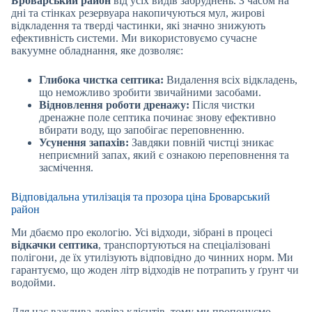
Броварський район
від усіх видів забруднень. З часом на
дні та стінках резервуара накопичуються мул, жирові
відкладення та тверді частинки, які значно знижують
ефективність системи. Ми використовуємо сучасне
вакуумне обладнання, яке дозволяє:
Глибока чистка септика:
Видалення всіх відкладень,
що неможливо зробити звичайними засобами.
Відновлення роботи дренажу:
Після чистки
дренажне поле септика починає знову ефективно
вбирати воду, що запобігає переповненню.
Усунення запахів:
Завдяки повній чистці зникає
неприємний запах, який є ознакою переповнення та
засмічення.
Відповідальна утилізація та прозора ціна Броварський
район
Ми дбаємо про екологію. Усі відходи, зібрані в процесі
відкачки септика
, транспортуються на спеціалізовані
полігони, де їх утилізують відповідно до чинних норм. Ми
гарантуємо, що жоден літр відходів не потрапить у ґрунт чи
водойми.
Для нас важлива довіра клієнтів, тому ми пропонуємо