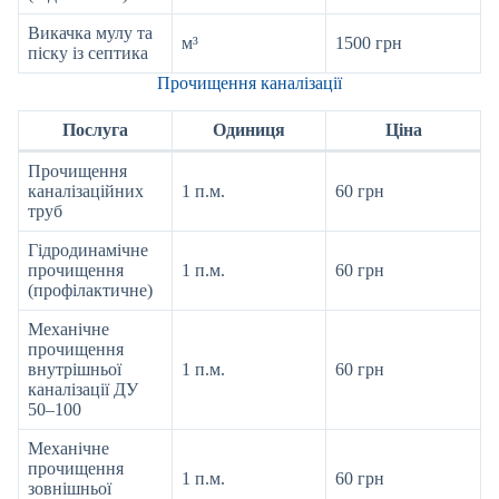
Викачка мулу та
м³
1500 грн
піску із септика
Прочищення каналізації
Послуга
Одиниця
Ціна
Прочищення
каналізаційних
1 п.м.
60 грн
труб
Гідродинамічне
прочищення
1 п.м.
60 грн
(профілактичне)
Механічне
прочищення
внутрішньої
1 п.м.
60 грн
каналізації ДУ
50–100
Механічне
прочищення
1 п.м.
60 грн
зовнішньої