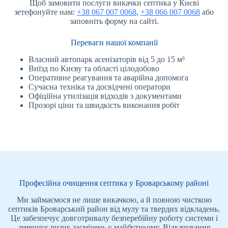
Щоб замовити послуги викачки септика у Києві
зетефонуйте нам:
+38 067 007 0068
,
+38 066 007 0068
або
заповніть форму на сайті.
Переваги нашої компанії
Власний автопарк асенізаторів від 5 до 15 м³
Виїзд по Києву та області цілодобово
Оперативне реагування та аварійна допомога
Сучасна техніка та досвідчені оператори
Офіційна утилізація відходів з документами
Прозорі ціни та швидкість виконання робіт
Професійна очищення септика у Броварському районі
Ми займаємося не лише викачкою, а й повною чисткою
септиків Броварський район від мулу та твердих відкладень.
Це забезпечує довготривалу безперебійну роботу системи і
зменшує ризик засмічень у майбутньому. Відкачування