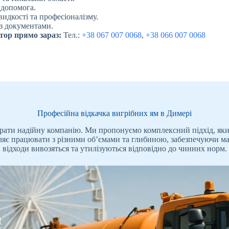
а допомога.
видкості та професіоналізму.
із документами.
атор прямо зараз:
Тел.:
+38 067 007 0068
,
+38 066 007 0068
Професійна відкачка вигрібних ям в Димері
рати надійну компанію. Ми пропонуємо комплексний підхід, який
оляє працювати з різними об’ємами та глибиною, забезпечуючи м
відходи вивозяться та утилізуються відповідно до чинних норм.