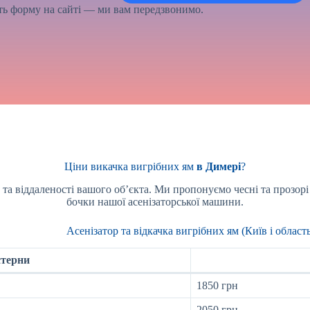
іть форму на сайті — ми вам передзвонимо.
Ціни викачка вигрібних ям
в Димері
?
у та віддаленості вашого об’єкта. Ми пропонуємо чесні та прозорі
бочки нашої асенізаторської машини.
Асенізатор та відкачка вигрібних ям (Київ і область
стерни
1850 грн
2050 грн