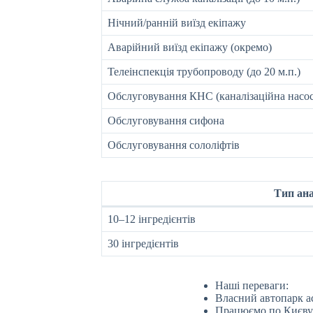
Нічний/ранній виїзд екіпажу
Аварійний виїзд екіпажу (окремо)
Телеінспекція трубопроводу (до 20 м.п.)
Обслуговування КНС (каналізаційна насос
Обслуговування сифона
Обслуговування сололіфтів
Тип ана
10–12 інгредієнтів
30 інгредієнтів
Наші переваги:
Власний автопарк асе
Працюємо по Києву т