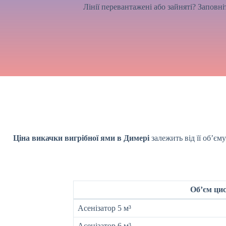
Лінії перевантажені або зайняті? Заповн
Ціна викачки вигрібної ями
в Димері
залежить від її об’єм
Об’єм ци
Асенізатор 5 м³
Асенізатор 6 м³