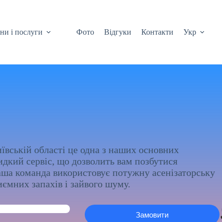
ни і послуги
Фото
Відгуки
Контакти
Укр
ївській області це одна з наших основних
дкий сервіс, що дозволить вам позбутися
аша команда використовує потужну асенізаторську
ємних запахів і зайвого шуму.