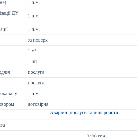
не)
1 п.м.
зації ДУ
1 п.м.
ації
1 п.м.
за поверх
1 м³
1 шт
одязя
послуга
послуга
доканалу
1 п.м.
говором
договірна
Аварійні послуги та інші роботи
га
2400 грн