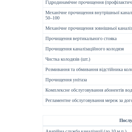
Гідродинамічне прочищення (профілактич
Механічне прочищення внутрішньої каналі
50–100
Механічне прочищення зовнішньої каналіз
Прочищення вертикального стояка
Прочищення каналізаційного колодязя
Чистка колодязів (шт.)
Розмивання та обмивання відстійника кол
Прочищення унітаза
Комплексне обслуговування абонентів во
Регламентне обслуговування мереж за до
Послу
Аварійна служба каналізації (до 10 м.п.)