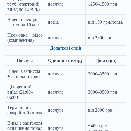
труб (стартовий
послуга
1250–1500 грн
виїзд до 10 м.п.)
Відеоінспекція
пог.м.
від 150 грн/пог.м.
— понад 10 м.п.
Промовка + відео
послуга
від 2300 грн
(комплектна)
Додаткові опції
Послуга
Одиниця виміру
Ціна (грн)
Відео із записом
послуга
2000–3500 грн
+ детальний звіт
Цілоденний
виїзд (21:00–
послуга
3000–3500 грн
06:00)
Терміновий
послуга
від 2000 грн
(аварійний) виїзд
Виїзд з вантажем
+400 грн/
оснащення понад
послуга
додатково