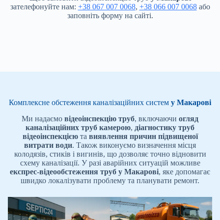
зателефонуйте нам:
+38 067 007 0068
,
+38 066 007 0068
або
заповніть форму на сайті.
Комплексне обстеження каналізаційних систем
у Макарові
Ми надаємо
відеоінспекцію труб
, включаючи
огляд
каналізаційних труб камерою
,
діагностику труб
відеоінспекцією
та
виявлення причин підвищеної
витрати води
. Також виконуємо визначення місця
колодязів, стиків і вигинів, що дозволяє точно відновити
схему каналізації. У разі аварійних ситуацій можливе
експрес-відеообстеження труб
у Макарові
, яке допомагає
швидко локалізувати проблему та планувати ремонт.