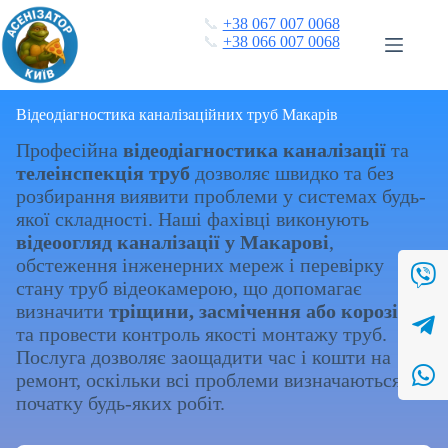
Перейти
📞
+38 067 007 0068
до
📞
+38 066 007 0068
вмісту
Відеодіагностика каналізаційних труб Макарів
Професійна
відеодіагностика каналізації
та
телеінспекція труб
дозволяє швидко та без
розбирання виявити проблеми у системах будь-
якої складності. Наші фахівці виконують
відеоогляд каналізації у Макарові
,
обстеження інженерних мереж і перевірку
стану труб відеокамерою, що допомагає
визначити
тріщини, засмічення або корозію
та провести контроль якості монтажу труб.
Послуга дозволяє заощадити час і кошти на
ремонт, оскільки всі проблеми визначаються до
початку будь-яких робіт.