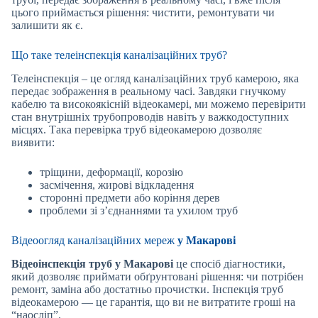
цього приймається рішення: чистити, ремонтувати чи
залишити як є.
Що таке телеінспекція каналізаційних труб?
Телеінспекція – це огляд каналізаційних труб камерою, яка
передає зображення в реальному часі. Завдяки гнучкому
кабелю та високоякісній відеокамері, ми можемо перевірити
стан внутрішніх трубопроводів навіть у важкодоступних
місцях. Така перевірка труб відеокамерою дозволяє
виявити:
тріщини, деформації, корозію
засмічення, жирові відкладення
сторонні предмети або коріння дерев
проблеми зі з’єднаннями та ухилом труб
Відеоогляд каналізаційних мереж
у Макарові
Відеоінспекція труб
у Макарові
це спосіб діагностики,
який дозволяє приймати обґрунтовані рішення: чи потрібен
ремонт, заміна або достатньо прочистки. Інспекція труб
відеокамерою — це гарантія, що ви не витратите гроші на
“наосліп”.