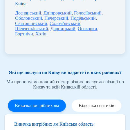
Київа:
Деснянський
,
Дніпровський
,
Голосіївський
,
Оболонський
,
Печерський
,
Подільський
,
Святошинський
,
Солом’янський
,
Шевченківський
,
Дарницький
,
Осокорки
,
Бортнічи
,
Хотів
.
Які ще послуги по Київу ви надаєте і в яких районах?
Ми пропонуємо повний спектр різних послуг асенізації по
Києву та всій Київській області.
Викачка вигрібних ям
Відкачка септиків
Викачка вигрібних ям Київська область: