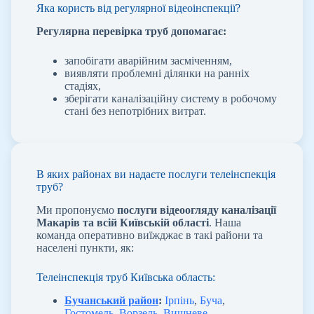
Яка користь від регулярної відеоінспекції?
Регулярна перевірка труб допомагає:
запобігати аварійним засміченням,
виявляти проблемні ділянки на ранніх
стадіях,
зберігати каналізаційну систему в робочому
стані без непотрібних витрат.
В яких районах ви надаєте послуги телеінспекція
труб?
Ми пропонуємо
послуги відеоогляду каналізації
Макарів та всій Київській області
. Наша
команда оперативно виїжджає в такі райони та
населені пункти, як:
Телеінспекція труб Київська область:
Бучанський район
:
Ірпінь
,
Буча
,
Гостомель
,
Ворзель
,
Вишневе
,