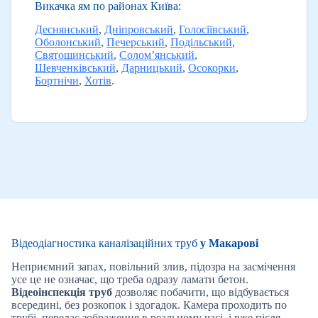
Викачка ям по районах Київа:
Деснянський
,
Дніпровський
,
Голосіївський
,
Оболонський
,
Печерський
,
Подільський
,
Святошинський
,
Солом’янський
,
Шевченківський
,
Дарницький
,
Осокорки
,
Бортнічи
,
Хотів
.
Відеодіагностика каналізаційних труб
у Макарові
Неприємний запах, повільний злив, підозра на засмічення
усе це не означає, що треба одразу ламати бетон.
Відеоінспекція труб
дозволяє побачити, що відбувається
всередині, без розкопок і здогадок. Камера проходить по
трубі, передає зображення в реальному часі, і вже після