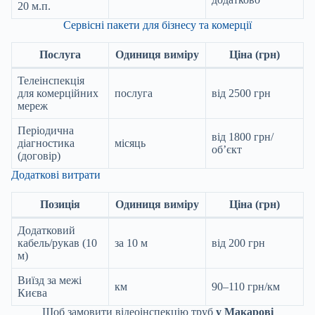
20 м.п.
Сервісні пакети для бізнесу та комерції
Послуга
Одиниця виміру
Ціна (грн)
Телеінспекція
для комерційних
послуга
від 2500 грн
мереж
Періодична
від 1800 грн/
діагностика
місяць
об’єкт
(договір)
Додаткові витрати
Позиція
Одиниця виміру
Ціна (грн)
Додатковий
кабель/рукав (10
за 10 м
від 200 грн
м)
Виїзд за межі
км
90–110 грн/км
Києва
Щоб замовити відеоінспекцію труб
у Макарові