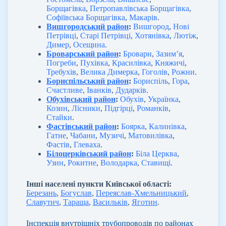
Борщагівка
,
Петропавлівська Борщагівка
,
Софіївська Борщагівка
,
Макарів
.
Вишгородський район
:
Вишгород
,
Нові
Петрівці
,
Старі Петрівці
,
Хотянівка
,
Лютіж
,
Димер
,
Осещина
.
Броварський район
:
Бровари
,
Зазим’я
,
Погреби
,
Пухівка
,
Красилівка
,
Княжичі
,
Требухів
,
Велика Димерка
,
Гоголів
,
Рожни
.
Бориспільський район
:
Бориспіль
,
Гора
,
Счастливе
,
Іванків
,
Дударків
.
Обухівський район
:
Обухів
,
Українка
,
Козин
,
Лісники
,
Підгірці
,
Романків
,
Стайки
.
Фастівський район
:
Боярка
,
Калинівка
,
Гатне
,
Чабани
,
Музичі
,
Матовилівка
,
Фастів
,
Глеваха
.
Білоцерківський район
:
Біла Церква
,
Узин
,
Рокитне
,
Володарка
,
Ставищі
.
Інші населені пункти Київської області:
Березань
,
Богуслав
,
Переяслав-Хмельницький
,
Славутич
,
Тараща
,
Васильків
,
Яготин
.
Інспекція внутрішніх трубопроводів по районах