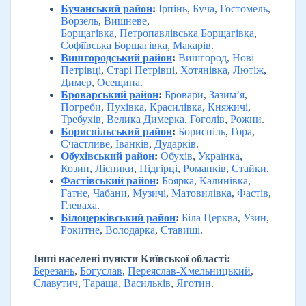
Бучанський район
:
Ірпінь
,
Буча
,
Гостомель
,
Ворзель
,
Вишневе
,
Борщагівка
,
Петропавлівська Борщагівка
,
Софіївська Борщагівка
,
Макарів
.
Вишгородський район
:
Вишгород
,
Нові
Петрівці
,
Старі Петрівці
,
Хотянівка
,
Лютіж
,
Димер
,
Осещина
.
Броварський район
:
Бровари
,
Зазим’я
,
Погреби
,
Пухівка
,
Красилівка
,
Княжичі
,
Требухів
,
Велика Димерка
,
Гоголів
,
Рожни
.
Бориспільський район
:
Бориспіль
,
Гора
,
Счастливе
,
Іванків
,
Дударків
.
Обухівський район
:
Обухів
,
Українка
,
Козин
,
Лісники
,
Підгірці
,
Романків
,
Стайки
.
Фастівський район
:
Боярка
,
Калинівка
,
Гатне
,
Чабани
,
Музичі
,
Матовилівка
,
Фастів
,
Глеваха
.
Білоцерківський район
:
Біла Церква
,
Узин
,
Рокитне
,
Володарка
,
Ставищі
.
Інші населені пункти Київської області:
Березань
,
Богуслав
,
Переяслав-Хмельницький
,
Славутич
,
Тараща
,
Васильків
,
Яготин
.