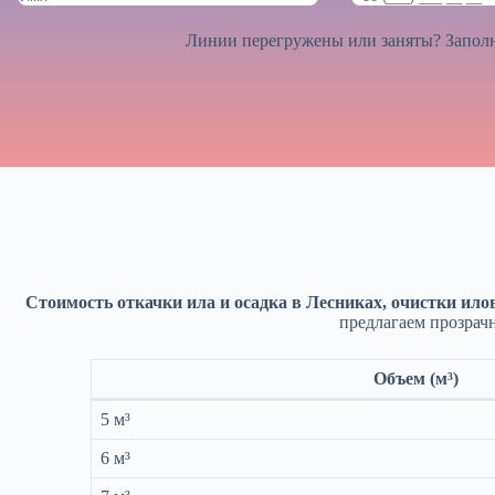
Линии перегружены или заняты? Заполн
Стоимость откачки ила и осадка в Лесниках, очистки ило
предлагаем прозрач
Объем (м³)
5 м³
6 м³