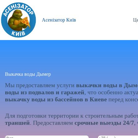
Перейти
к
сути
Асенізатор Київ
Це
Выкачка воды Дымер
Мы предоставляем услуги
выкачки воды в Дыме
воды из подвалов и гаражей
, что особенно акт
выкачку воды из бассейнов в Киеве
перед конс
Для подготовки территории к строительным раб
траншей
. Предоставляем
срочные выезды 24/7
,