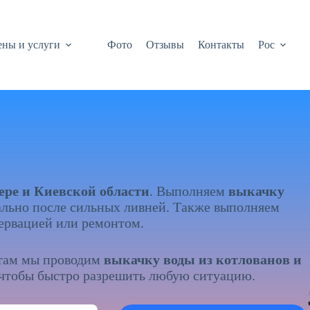
ны и услуги
Фото
Отзывы
Контакты
Рос
ре и Киевской области
. Выполняем
выкачку
уально после сильных ливней. Также выполняем
ервацией или ремонтом.
отам мы проводим
выкачку воды из котлованов и
 чтобы быстро разрешить любую ситуацию.